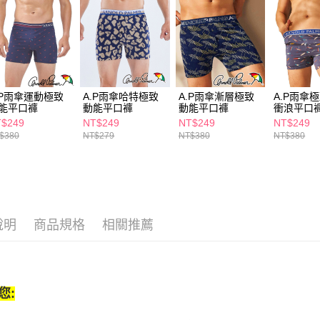
絡購買商品
先享後付
每筆NT$6
※ 交易是
是否繳費成
付款後萊
付客戶支
每筆NT$6
【注意事
7-11取貨
１．透過由
.P雨傘運動極致
A.P雨傘哈特極致
A.P雨傘漸層極致
A.P雨傘
交易，需
能平口褲
動能平口褲
動能平口褲
衝浪平口
每筆NT$6
求債權轉
$249
NT$249
NT$249
NT$249
２．關於
付款後7-1
$380
NT$279
NT$380
NT$380
https://aft
每筆NT$6
３．未成
「AFTE
宅配(本島)
任。
４．使用「
每筆NT$1
即時審查
結果請求
說明
商品規格
相關推薦
付款後寶雅
５．嚴禁
每筆NT$8
形，恩沛
動。
您: