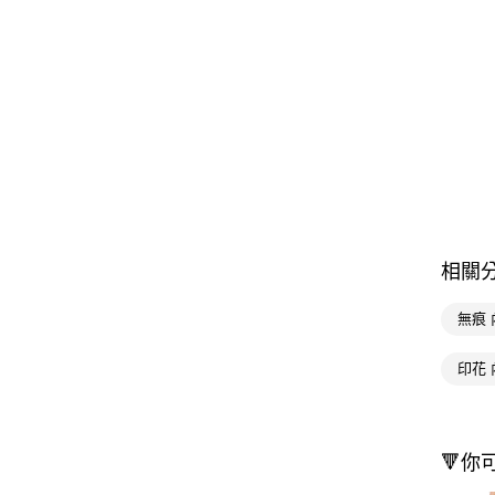
相關
無痕 
印花 
🔻你