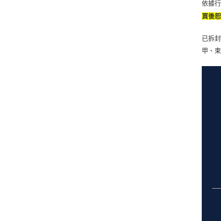
依據
買後
已拆封
甲、束