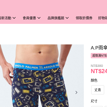
最新活動
會員優惠
品牌旗艦館
領取折價券
好物
A.P
超取滿NT$
NT$380
NT$2
顏色
丈青
尺寸