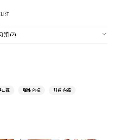
速排汗
類 (2)
y
男內著
平口內褲
享後付
★內著品牌精選
雨傘 Arnold Palmer
FTEE先享後付」】
先享後付是「在收到商品之後才付款」的支付方式。 讓您購物簡單
心！
：不需註冊會員、不需綁卡、不需儲值。
：只要手機號碼，簡訊認證，即可結帳。
平口褲
彈性 內褲
舒適 內褲
：先確認商品／服務後，再付款。
付款
EE先享後付」結帳流程】
5，滿NT$390(含以上)免運費
方式選擇「AFTEE先享後付」後，將跳轉至「AFTEE先享後
頁面，進行簡訊認證並確認金額後，即可完成結帳。
家取貨
成立數日內，您將收到繳費通知簡訊。
費通知簡訊後14天內，點擊此簡訊中的連結，可透過四大超商
5，滿NT$390(含以上)免運費
網路銀行／等多元方式進行付款，方視為交易完成。
：結帳手續完成當下不需立刻繳費，但若您需要取消訂單，請聯
貨付款