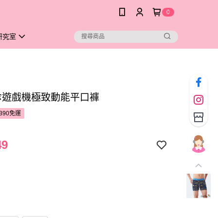
0
研究室
雨傘遊戲機極致動能平口褲
390免運
49