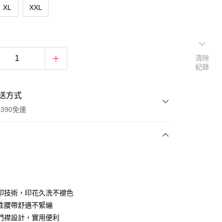
XL
XXL
清除
紀錄
送方式
390免運
次付款
付款
印技術，印花久洗不褪色
性腰帶舒適不緊繃
門襟設計，實用便利