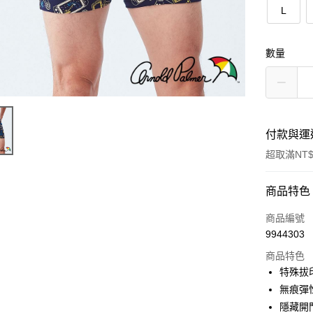
L
數量
付款與運
超取滿NT$
付款方式
商品特色
POYA支付
商品編號
9944303
信用卡一
商品特色
超商取貨
特殊拔
無痕彈
LINE Pay
隱藏開