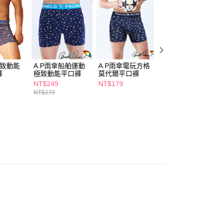
的店家。未經商家同意取消之訂單仍視為有效，需透過AFTEE
繳納相關費用。
5，滿NT$490(含以上)免運費
否成功請以「AFTEE先享後付 」之結帳頁面顯示為準，若有關於
功／繳費後需取消欲退款等相關疑問，請聯繫「AFTEE先享後
爾富取貨
援中心」
https://netprotections.freshdesk.com/support/home
5，滿NT$490(含以上)免運費
項】
付款
恩沛科技股份有限公司提供之「AFTEE先享後付」服務完成之
極致動能
A.P雨傘船舶運動
A.P雨傘電玩方格
A.P雨傘-電力十足
依本服務之必要範圍內提供個人資料，並將交易相關給付款項請
褲
極致動能平口褲
莫代爾平口褲
彈力平口褲
5，滿NT$490(含以上)免運費
讓予恩沛科技股份有限公司。
NT$249
NT$179
NT$179
個人資料處理事宜，請瀏覽以下網址：
1取貨
NT$279
ee.tw/terms/#terms3
5，滿NT$490(含以上)免運費
年的使用者請事先徵得法定代理人或監護人之同意方可使用
E先享後付」，若未經同意申辦者引起之損失，本公司不負相關責
AFTEE先享後付」時，將依據個別帳號之用戶狀況，依本公司
00，滿NT$790(含以上)免運費
核予不同之上限額度；若仍有額度不足之情形，本公司將視審查
用戶進行身份認證。
門市自取(由倉庫統一出貨)
一人註冊多個帳號或使用他人資訊註冊。若發現惡意使用之情
0，滿NT$290(含以上)免運費
科技股份有限公司將有權停止該用戶之使用額度並採取法律行