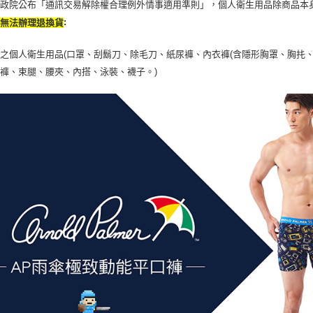
行政院公布「通訊交易解除權合理例外情事適用準則」，個人衛生用品除商品本
:
恕無法辦理退換貨
之個人衛生用品(口罩、刮鬍刀、除毛刀、紙尿褲、內衣褲(含隱形胸罩、胸扥、
褲、束腿、腰夾、內搭、泳裝、襪子。)