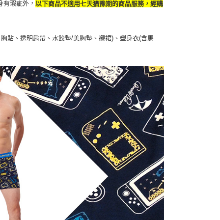
身有瑕疵外，
以下商品不適用七天猶豫期的商品服務，經購
胸貼、透明肩帶、水餃墊/美胸墊、襯裙)、塑身衣(含馬