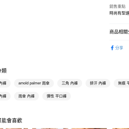
Apple Pay
銷售重點
時尚有型
街口支付
悠遊付
商品相關分
Google Pa
內著衣賞
AFTEE先
分享
相關說明
內著衣賞
【關於「A
即享券
AFTEE
便利好安
分類
１．簡單
２．便利
運送方式
內褲
arnold palmer 雨傘
三角 內褲
排汗 內褲
無痕 
３．安心
全家取貨
【「AFT
內褲
雨傘 內褲
彈性 平口褲
每筆NT$6
１．於結帳
付」結帳
付款後全
２．訂單
３．收到繳
每筆NT$6
可能會喜歡
／ATM／
※ 請注意
萊爾富取