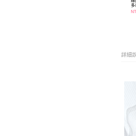
線
多
N
詳細