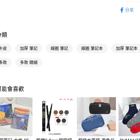
Google Pa
文具用品
分享
AFTEE先
相關說明
【關於「A
分類
即享券
AFTEE
便利好安
１．簡單
牛皮
加厚 筆記
線圈 筆記
線圈 筆記本
加厚 筆記本
２．便利
運送方式
３．安心
多款
多款 精細
全家取貨
【「AFT
每筆NT$6
１．於結帳
付」結帳
付款後全
２．訂單
可能會喜歡
３．收到繳
每筆NT$6
／ATM／
※ 請注意
萊爾富取
絡購買商品
先享後付
每筆NT$6
※ 交易是
是否繳費成
付款後萊
付客戶支
每筆NT$6