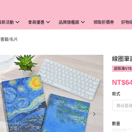
最新活動
會員優惠
品牌旗艦館
領取折價券
好物
/書籤/名片
線圈筆記
超取滿NT$
NT$6
款式
梵谷星
數量