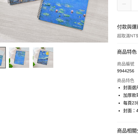
付款與運
超取滿NT$
付款方式
商品特色
POYA支付
商品編號
9944256
信用卡一
商品特色
超商取貨
封面選
加厚款
LINE Pay
每頁2
Apple Pay
封面：
街口支付
商品相關分
悠遊付