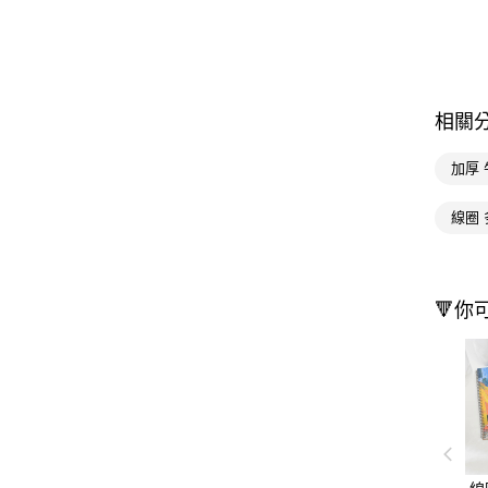
相關
加厚 
線圈 
🔻你