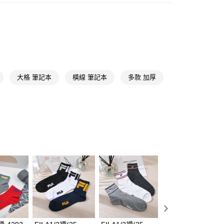
y
紙製品
便利貼/便條紙/紙製品/筆記本/書籤/名片
享後付
FTEE先享後付」】
先享後付是「在收到商品之後才付款」的支付方式。 讓您購物簡單
心！
：不需註冊會員、不需綁卡、不需儲值。
大格 筆記本
橫線 筆記本
多款 加厚
：只要手機號碼，簡訊認證，即可結帳。
：先確認商品／服務後，再付款。
付款
EE先享後付」結帳流程】
5，滿NT$390(含以上)免運費
方式選擇「AFTEE先享後付」後，將跳轉至「AFTEE先享後
頁面，進行簡訊認證並確認金額後，即可完成結帳。
家取貨
成立數日內，您將收到繳費通知簡訊。
費通知簡訊後14天內，點擊此簡訊中的連結，可透過四大超商
5，滿NT$390(含以上)免運費
網路銀行／等多元方式進行付款，方視為交易完成。
：結帳手續完成當下不需立刻繳費，但若您需要取消訂單，請聯
貨付款
的店家。未經商家同意取消之訂單仍視為有效，需透過AFTEE
繳納相關費用。
5，滿NT$490(含以上)免運費
否成功請以「AFTEE先享後付 」之結帳頁面顯示為準，若有關於
功／繳費後需取消欲退款等相關疑問，請聯繫「AFTEE先享後
爾富取貨
援中心」
https://netprotections.freshdesk.com/support/home
5，滿NT$490(含以上)免運費