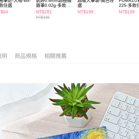
圈筆記-大格-B5-
凱婷0.8mm超極細
超級大筆袋-兩色任
PUMA1/2
【注意事
款任選
眉筆0.02g-多款任
選
225-多款
7-11取貨
１．透過由
選
T$64
NT$281
NT$199
NT$139
交易，需
每筆NT$6
NT$330
求債權轉
２．關於
付款後7-1
https://aft
每筆NT$6
３．未成
「AFTE
宅配(本島)
任。
４．使用「
每筆NT$1
說明
商品規格
相關推薦
即時審查
結果請求
付款後寶雅
５．嚴禁
每筆NT$8
形，恩沛
動。