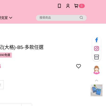
0
研究室
(大格)-B5-多款任選
390免運
4
夜