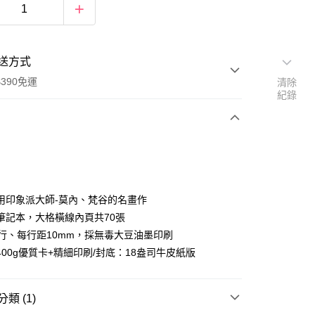
送方式
390免運
清除
紀錄
次付款
付款
用印象派大師-莫內、梵谷的名畫作
筆記本，大格橫線內頁共70張
3行、每行距10mm，採無毒大豆油墨印刷
400g優質卡+精細印刷/封底：18盎司牛皮紙版
類 (1)