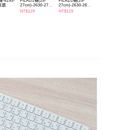
襪-4293-
FILA1/2襪(25-
FILA1/2襪(25-
FILA1/2襪(23-
項】
任選
27cm)-2630-279-
27cm)-2630-261-
25cm)-3520-077-
付款
恩沛科技股份有限公司提供之「AFTEE先享後付」服務完成之
多款任選
多款任選
多款任選
NT$129
NT$129
NT$129
依本服務之必要範圍內提供個人資料，並將交易相關給付款項請
5，滿NT$490(含以上)免運費
讓予恩沛科技股份有限公司。
個人資料處理事宜，請瀏覽以下網址：
1取貨
ee.tw/terms/#terms3
5，滿NT$490(含以上)免運費
年的使用者請事先徵得法定代理人或監護人之同意方可使用
E先享後付」，若未經同意申辦者引起之損失，本公司不負相關責
AFTEE先享後付」時，將依據個別帳號之用戶狀況，依本公司
00，滿NT$790(含以上)免運費
核予不同之上限額度；若仍有額度不足之情形，本公司將視審查
用戶進行身份認證。
門市自取(由倉庫統一出貨)
一人註冊多個帳號或使用他人資訊註冊。若發現惡意使用之情
0，滿NT$290(含以上)免運費
科技股份有限公司將有權停止該用戶之使用額度並採取法律行