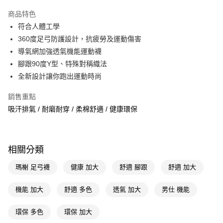
超商取貨付款
商品特色
LINE Pay
符合人體工學
360度足弓防護設計，抗疲勞及運動傷害
Apple Pay
導氣網加強透氣機能運動襪
街口支付
腳跟90度Y型、特殊對稱織法
全新設計讓你跑出運動時尚
悠遊付
銷售重點
Google Pay
吸汗排氣 / 耐磨耐穿 / 柔棉舒適 / 健康環保
AFTEE先享後付
相關說明
【關於「AFTEE先享後付」】
即享券
相關分類
AFTEE先享後付是「在收到商品之後才付款」的支付方式。 讓您購物簡單
便利好安心！
１．簡單：不需註冊會員、不需綁卡、不需儲值。
瑪榭 足弓襪
健康 加大
舒適 腳跟
舒適 加大
運送方式
２．便利：只要手機號碼，簡訊認證，即可結帳。
３．安心：先確認商品／服務後，再付款。
全家取貨付款
機能 加大
舒適 多色
透氣 加大
男仕 機能
每筆NT$65，滿NT$390(含以上)免運費
【「AFTEE先享後付」結帳流程】
１．於結帳方式選擇「AFTEE先享後付」後，將跳轉至「AFTEE先享後付」
環保 多色
環保 加大
付款後全家取貨
結帳頁面，進行簡訊認證並確認金額後，即可完成結帳。