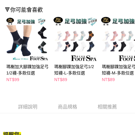
２．訂單成立數日內，您將收到繳費通知簡訊。
每筆NT$65，滿NT$390(含以上)免運費
🔻你可能會喜歡
３．收到繳費通知簡訊後14天內，點擊此簡訊中的連結，可透過四大超商／
ATM／網路銀行／等多元方式進行付款，方視為交易完成。
萊爾富取貨付款
※ 請注意：結帳手續完成當下不需立刻繳費，但若您需要取消訂單，請聯絡
每筆NT$65，滿NT$490(含以上)免運費
購買商品的店家。未經商家同意取消之訂單仍視為有效，需透過AFTEE先享
後付繳納相關費用。
付款後萊爾富取貨
※ 交易是否成功請以「AFTEE先享後付 」之結帳頁面顯示為準，若有關於
是否繳費成功／繳費後需取消欲退款等相關疑問，請聯繫「AFTEE先享後付
每筆NT$65，滿NT$490(含以上)免運費
客戶支援中心」
https://netprotections.freshdesk.com/support/home
7-11取貨付款
【注意事項】
１．透過由恩沛科技股份有限公司提供之「AFTEE先享後付」服務完成之交
每筆NT$65，滿NT$490(含以上)免運費
瑪榭加大腳踝加強足弓
瑪榭腳踝加強足弓1/2
瑪榭腳踝加強足弓1
易，需依本服務之必要範圍內提供個人資料，並將交易相關給付款項請求債
1/2襪-多款任選
短襪-L-多款任選
短襪-M-多款任選
權轉讓予恩沛科技股份有限公司。
付款後7-11取貨
NT$99
NT$89
NT$89
２．關於個人資料處理事宜，請瀏覽以下網址：
每筆NT$65，滿NT$490(含以上)免運費
https://aftee.tw/terms/#terms3
３．未成年的使用者請事先徵得法定代理人或監護人之同意方可使用
宅配(本島)
「AFTEE先享後付」，若未經同意申辦者引起之損失，本公司不負相關責
任。
每筆NT$100，滿NT$790(含以上)免運費
詳細說明
商品規格
相關推薦
４．使用「AFTEE先享後付」時，將依據個別帳號之用戶狀況，依本公司即
時審查核予不同之上限額度；若仍有額度不足之情形，本公司將視審查結果
付款後寶雅門市自取(由倉庫統一出貨)
請求用戶進行身份認證。
每筆NT$80，滿NT$290(含以上)免運費
５．嚴禁一人註冊多個帳號或使用他人資訊註冊。若發現惡意使用之情形，
恩沛科技股份有限公司將有權停止該用戶之使用額度並採取法律行動。