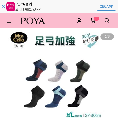
POYA寶雅
開啟APP
立刻使用官方APP
0
1
/
8