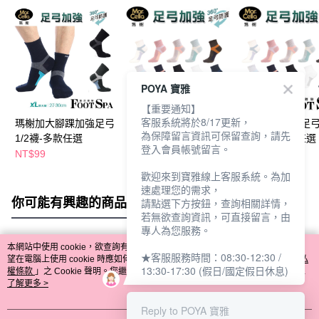
POYA 寶雅
【重要通知】
客服系統將於8/17更新，
瑪榭加大腳踝加強足弓
瑪榭腳踝加強足弓1/2
瑪榭腳踝加強足弓1
為保障留言資訊可保留查詢，請先
1/2襪-多款任選
短襪-L-多款任選
短襪-M-多款任選
登入會員帳號留言。
NT$99
NT$89
NT$89
歡迎來到寶雅線上客服系統。為加
速處理您的需求，
你可能有興趣的商品
全站排行
請點選下方按鈕，查詢相關詳情，
若無欲查詢資訊，可直接留言，由
專人為您服務。
本網站中使用 cookie，欲查詢有關本網站使用 cookie 方式之詳情，及若您不希
★客服服務時間：08:30-12:30 /
熱門標籤
望在電腦上使用 cookie 時應如何變更電腦的 cookie 設定，請參閱本網站「
隱私
13:30-17:30 (假日/國定假日休息)
權條款
」之 Cookie 聲明。您繼續使用本網站即表示您同意本公司得按本網站使
用條款之 Cookie 聲明使用 cookie。
了解更多 >
Reply to POYA 寶雅