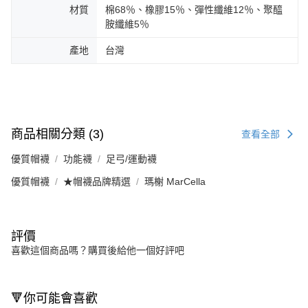
材質
棉68％、橡膠15％、彈性纖維12％、聚醯
胺纖維5％
產地
台灣
商品相關分類 (3)
查看全部
優質帽襪
功能襪
足弓/運動襪
優質帽襪
★帽襪品牌精選
瑪榭 MarCella
評價
喜歡這個商品嗎？購買後給他一個好評吧
🔻你可能會喜歡