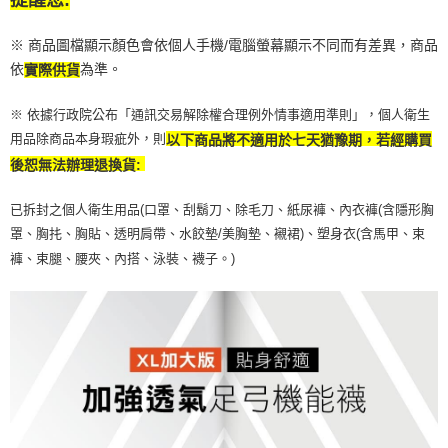
提醒您:
※ 商品圖檔顯示顏色會依個人手機/電腦螢幕顯示不同而有差異，商品
依
為準。
實際供貨
※ 依據行政院公布「通訊交易解除權合理例外情事適用準則」，個人衛生
用品除商品本身瑕疵外，則
以下商品將不適用於七天猶豫期，若經購買
後恕無法辦理退換貨:
已拆封之個人衛生用品(口罩、刮鬍刀、除毛刀、紙尿褲、內衣褲(含隱形胸
罩、胸扥、胸貼、透明肩帶、水餃墊/美胸墊、襯裙)、塑身衣(含馬甲、束
褲、束腿、腰夾、內搭、泳裝、襪子。)