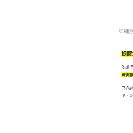
詳細
提醒
依據
買後
已拆封
甲、束