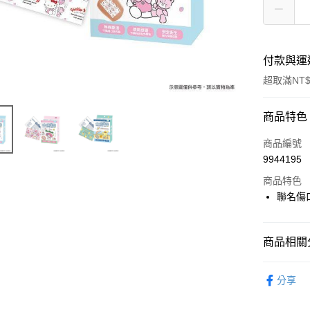
付款與運
超取滿NT$
付款方式
商品特色
POYA支付
商品編號
9944195
信用卡一
商品特色
超商取貨
聯名傷
LINE Pay
商品相關分
Apple Pay
醫療/保健
街口支付
分享
授權主題
悠遊付