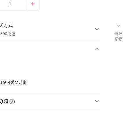
送方式
390免運
清除
紀錄
次付款
付款
口貼可愛又時尚
類 (2)
日常護理
人工皮/敷料/透氣膠帶
館
三麗鷗