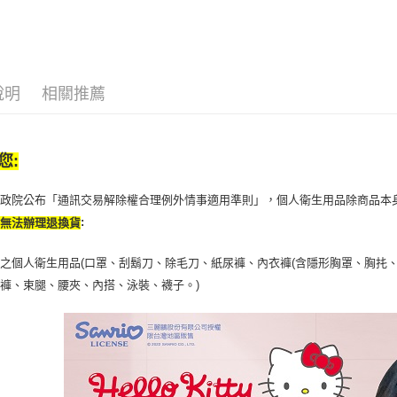
【注意事
7-11取貨
１．透過由
交易，需
每筆NT$6
求債權轉
２．關於
付款後7-1
https://aft
說明
相關推薦
每筆NT$6
３．未成
「AFTE
宅配(本島)
任。
４．使用「
每筆NT$1
您:
即時審查
結果請求
付款後寶雅
５．嚴禁
行政院公布「通訊交易解除權合理例外情事適用準則」，個人衛生用品除商品本
每筆NT$8
形，恩沛
:
恕無法辦理退換貨
動。
之個人衛生用品(口罩、刮鬍刀、除毛刀、紙尿褲、內衣褲(含隱形胸罩、胸扥、
褲、束腿、腰夾、內搭、泳裝、襪子。)