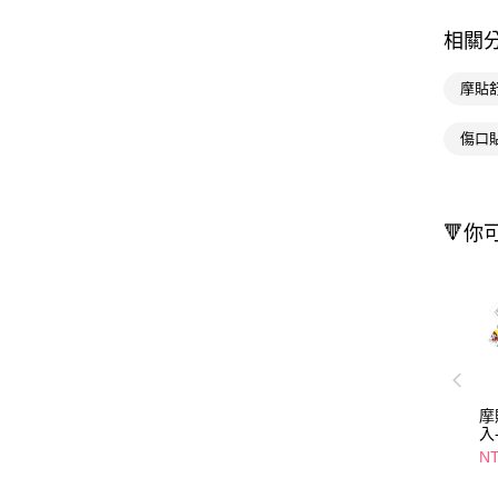
相關
摩貼
傷口
🔻你
摩
入
NT