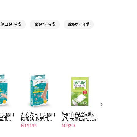
y
享後付
傷口貼 時尚
摩貼舒 時尚
摩貼舒 可愛
FTEE先享後付」】
先享後付是「在收到商品之後才付款」的支付方式。 讓您購物簡單
心！
：不需註冊會員、不需綁卡、不需儲值。
：只要手機號碼，簡訊認證，即可結帳。
：先確認商品／服務後，再付款。
付款
EE先享後付」結帳流程】
5，滿NT$390(含以上)免運費
方式選擇「AFTEE先享後付」後，將跳轉至「AFTEE先享後
頁面，進行簡訊認證並確認金額後，即可完成結帳。
家取貨
成立數日內，您將收到繳費通知簡訊。
費通知簡訊後14天內，點擊此簡訊中的連結，可透過四大超商
5，滿NT$390(含以上)免運費
網路銀行／等多元方式進行付款，方視為交易完成。
：結帳手續完成當下不需立刻繳費，但若您需要取消訂單，請聯
貨付款
的店家。未經商家同意取消之訂單仍視為有效，需透過AFTEE
繳納相關費用。
5，滿NT$490(含以上)免運費
工皮傷口
舒利渼人工皮傷口
好絆自黏透氣敷料
貼身涼感平口條紋
否成功請以「AFTEE先享後付 」之結帳頁面顯示為準，若有關於
溝用/微
隱形貼-腳跟用/中
3入-大傷口9*15cm
袖套-多色任選
功／繳費後需取消欲退款等相關疑問，請聯繫「AFTEE先享後
爾富取貨
傷口 6入
NT$199
NT$99
NT$219
援中心」
https://netprotections.freshdesk.com/support/home
5，滿NT$490(含以上)免運費