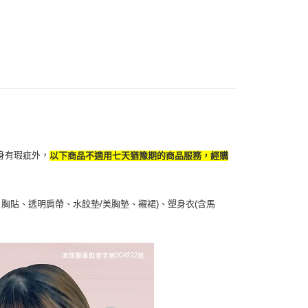
項】
付款
恩沛科技股份有限公司提供之「AFTEE先享後付」服務完成之
依本服務之必要範圍內提供個人資料，並將交易相關給付款項請
5，滿NT$490(含以上)免運費
讓予恩沛科技股份有限公司。
個人資料處理事宜，請瀏覽以下網址：
1取貨
ee.tw/terms/#terms3
5，滿NT$490(含以上)免運費
年的使用者請事先徵得法定代理人或監護人之同意方可使用
E先享後付」，若未經同意申辦者引起之損失，本公司不負相關責
AFTEE先享後付」時，將依據個別帳號之用戶狀況，依本公司
00，滿NT$790(含以上)免運費
核予不同之上限額度；若仍有額度不足之情形，本公司將視審查
用戶進行身份認證。
門市自取(由倉庫統一出貨)
一人註冊多個帳號或使用他人資訊註冊。若發現惡意使用之情
身有瑕疵外，
以下商品不適用七天猶豫期的商品服務，經購
0，滿NT$290(含以上)免運費
科技股份有限公司將有權停止該用戶之使用額度並採取法律行
胸貼、透明肩帶、水餃墊/美胸墊、襯裙)、塑身衣(含馬