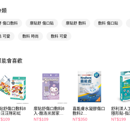
Google Pa
分類
AFTEE先
相關說明
舒 傷口敷料
摩貼舒 傷口貼
摩貼舒 敷料
敷料 傷口貼
【關於「A
即享券
AFTEE
貼 可愛
敷料 時尚
敷料 可愛
便利好安
１．簡單
２．便利
運送方式
３．安心
可能會喜歡
全家取貨
【「AFT
每筆NT$6
１．於結帳
付」結帳
付款後全
２．訂單
３．收到繳
每筆NT$6
／ATM／
※ 請注意
萊爾富取
絡購買商品
先享後付
每筆NT$6
貼舒傷口敷料8
摩貼舒傷口敷料8
喜能膚水凝膠傷口
舒利渼人
※ 交易是
-汪汪隊彩虹
入-酷洛米居家
敷料2
隱形貼-指
是否繳費成
付款後萊
5*8cm
片-6.5*8.5cm
傷口 24入
$109
NT$109
NT$350
NT$199
付客戶支
每筆NT$6