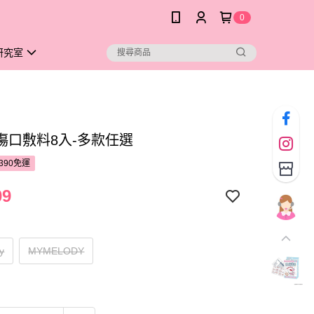
0
研究室
傷口敷料8入-多款任選
390免運
09
ty
MYMELODY