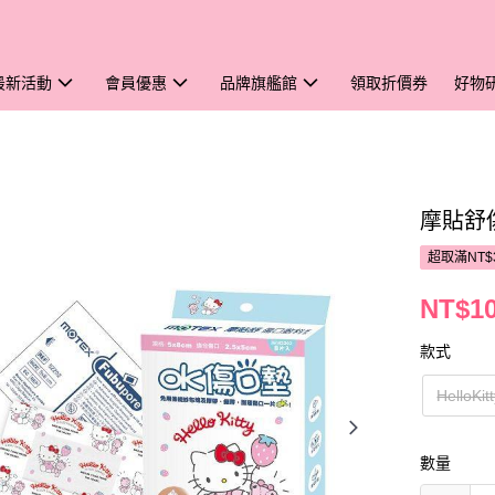
最新活動
會員優惠
品牌旗艦館
領取折價券
好物
摩貼舒
超取滿NT$
NT$1
款式
HelloKit
數量