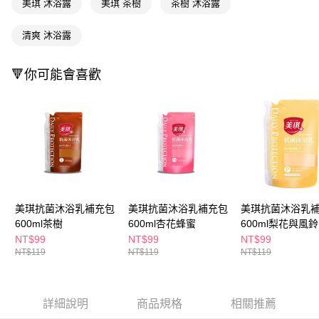
美琪 沐浴露
美琪 茶樹
茶樹 沐浴露
３．收到繳費通知簡訊後14天內，點擊此簡訊中的連結，可透過四大超商／
ATM／網路銀行／等多元方式進行付款，方視為交易完成。
萊爾富取貨付款
※ 請注意：結帳手續完成當下不需立刻繳費，但若您需要取消訂單，請聯絡
清爽 沐浴露
每筆NT$65，滿NT$490(含以上)免運費
購買商品的店家。未經商家同意取消之訂單仍視為有效，需透過AFTEE先享
後付繳納相關費用。
付款後萊爾富取貨
※ 交易是否成功請以「AFTEE先享後付 」之結帳頁面顯示為準，若有關於
🔻你可能會喜歡
是否繳費成功／繳費後需取消欲退款等相關疑問，請聯繫「AFTEE先享後付
每筆NT$65，滿NT$490(含以上)免運費
客戶支援中心」
https://netprotections.freshdesk.com/support/home
7-11取貨付款
【注意事項】
１．透過由恩沛科技股份有限公司提供之「AFTEE先享後付」服務完成之交
每筆NT$65，滿NT$490(含以上)免運費
易，需依本服務之必要範圍內提供個人資料，並將交易相關給付款項請求債
權轉讓予恩沛科技股份有限公司。
付款後7-11取貨
２．關於個人資料處理事宜，請瀏覽以下網址：
每筆NT$65，滿NT$490(含以上)免運費
https://aftee.tw/terms/#terms3
３．未成年的使用者請事先徵得法定代理人或監護人之同意方可使用
宅配(本島)
美琪抗菌沐浴乳補充包
美琪抗菌沐浴乳補充包
美琪抗菌沐浴乳
「AFTEE先享後付」，若未經同意申辦者引起之損失，本公司不負相關責
600ml茶樹
600ml杏花蜂蜜
600ml梨花與風鈴
任。
每筆NT$100，滿NT$790(含以上)免運費
４．使用「AFTEE先享後付」時，將依據個別帳號之用戶狀況，依本公司即
NT$99
NT$99
NT$99
時審查核予不同之上限額度；若仍有額度不足之情形，本公司將視審查結果
付款後寶雅門市自取(由倉庫統一出貨)
NT$119
NT$119
NT$119
請求用戶進行身份認證。
每筆NT$80，滿NT$290(含以上)免運費
５．嚴禁一人註冊多個帳號或使用他人資訊註冊。若發現惡意使用之情形，
恩沛科技股份有限公司將有權停止該用戶之使用額度並採取法律行動。
詳細說明
商品規格
相關推薦