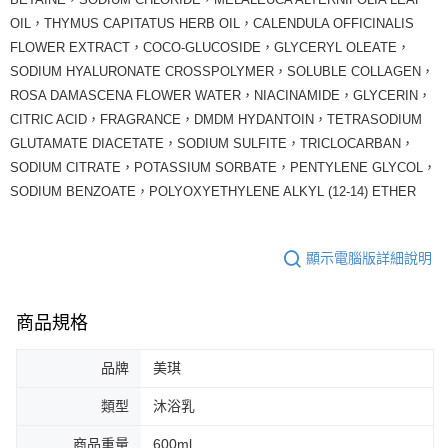
OIL，THYMUS CAPITATUS HERB OIL，CALENDULA OFFICINALIS
FLOWER EXTRACT，COCO-GLUCOSIDE，GLYCERYL OLEATE，
SODIUM HYALURONATE CROSSPOLYMER，SOLUBLE COLLAGEN，
ROSA DAMASCENA FLOWER WATER，NIACINAMIDE，GLYCERIN，
CITRIC ACID，FRAGRANCE，DMDM HYDANTOIN，TETRASODIUM
GLUTAMATE DIACETATE，SODIUM SULFITE，TRICLOCARBAN，
SODIUM CITRATE，POTASSIUM SORBATE，PENTYLENE GLYCOL，
SODIUM BENZOATE，POLYOXYETHYLENE ALKYL (12-14) ETHER
顯示電腦版詳細說明
商品規格
品牌
美琪
類型
沐浴乳
商品重量
600ml