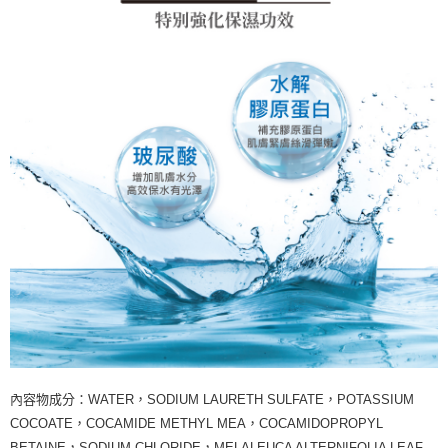
內容物成分：WATER，SODIUM LAURETH SULFATE，POTASSIUM
COCOATE，COCAMIDE METHYL MEA，COCAMIDOPROPYL
BETAINE，SODIUM CHLORIDE，MELALEUCA ALTERNIFOLIA LEAF