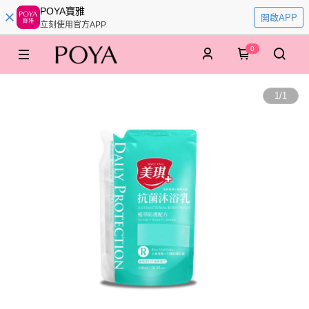
POYA寶雅
開啟APP
立刻使用官方APP
0
1
/
1