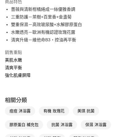
商品特色
LINE Pay
薔薇與清新柑橘綣成一絲優雅香調
三重防護－茶樹+百里香+金盞菊
Apple Pay
雙重保濕－高效玻尿酸+水解膠原蛋白
街口支付
水嫩透亮－歐洲有機認證玫瑰花露
清爽升級－維他命B3，控油再平衡
悠遊付
銷售重點
Google Pay
美肌水嫩
AFTEE先享後付
清爽平衡
相關說明
強化肌膚屏障
【關於「AFTEE先享後付」】
即享券
AFTEE先享後付是「在收到商品之後才付款」的支付方式。 讓您購物簡單
便利好安心！
１．簡單：不需註冊會員、不需綁卡、不需儲值。
運送方式
相關分類
２．便利：只要手機號碼，簡訊認證，即可結帳。
３．安心：先確認商品／服務後，再付款。
全家取貨付款
痘痘 沐浴露
有機 玫瑰花
美琪 抗菌
每筆NT$65，滿NT$390(含以上)免運費
【「AFTEE先享後付」結帳流程】
１．於結帳方式選擇「AFTEE先享後付」後，將跳轉至「AFTEE先享後付」
膠原蛋白 補充包
抗菌 沐浴露
保濕 沐浴露
付款後全家取貨
結帳頁面，進行簡訊認證並確認金額後，即可完成結帳。
２．訂單成立數日內，您將收到繳費通知簡訊。
每筆NT$65，滿NT$390(含以上)免運費