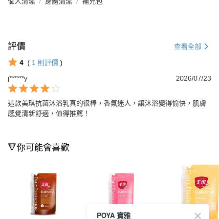
個人清潔
身體清潔
補充包
評價
查看全部
4
(
1
則評價
)
j******y
2026/07/23
這款美琪抗菌沐浴乳真的很棒，香氣迷人，讓沐浴變得愉快，肌膚
感覺清新舒適，值得推薦！
🔻你可能會喜歡
POYA 寶雅