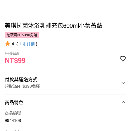
美琪抗菌沐浴乳補充包600ml小葉薔薇
超取滿NT$390免運
4
(
1
則評價
)
NT$119
NT$99
付款與運送方式
超取滿NT$390免運
付款方式
商品特色
POYA支付
商品編號
信用卡一次付款
9944108
超商取貨付款