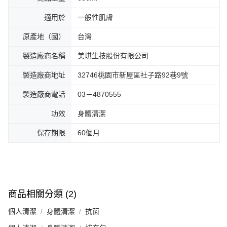
適用於
一般性肌膚
原產地（國）
台灣
製造廠商名稱
美琪生技股份有限公司
製造廠商地址
32746桃園市新屋區社子路92巷9號
製造廠商電話
03－4870555
功效
身體清潔
保存期限
60個月
商品相關分類 (2)
個人清潔
身體清潔
抗菌