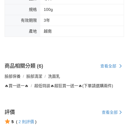
規格
100g
有效期限
3年
產地
越南
商品相關分類 (6)
查看全部
臉部保養
臉部清潔
洗面乳
🔥買一送一🔥
超低特談🔥超狂買一送一🔥(下單請選購兩件)
評價
查看全部
5
(
2
則評價
)