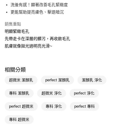
LINE Pay
洗後有感！顯著改善毛孔緊緻度
更能幫助提亮膚色、擊退暗沉
Apple Pay
銷售重點
街口支付
明顯緊緻毛孔
悠遊付
先帶走卡在深層的髒污，再收斂毛孔
肌膚就像拋光過明亮光滑~
Google Pay
AFTEE先享後付
相關說明
相關分類
【關於「AFTEE先享後付」】
即享券
AFTEE先享後付是「在收到商品之後才付款」的支付方式。 讓您購物簡單
超微米 潔顏乳
perfect 潔顏乳
潔顏乳 淨化
便利好安心！
１．簡單：不需註冊會員、不需綁卡、不需儲值。
運送方式
２．便利：只要手機號碼，簡訊認證，即可結帳。
專科 潔顏乳
超微米 淨化
perfect 淨化
３．安心：先確認商品／服務後，再付款。
全家取貨付款
perfect 超微米
專科 淨化
perfect 專科
每筆NT$65，滿NT$390(含以上)免運費
【「AFTEE先享後付」結帳流程】
１．於結帳方式選擇「AFTEE先享後付」後，將跳轉至「AFTEE先享後付」
付款後全家取貨
結帳頁面，進行簡訊認證並確認金額後，即可完成結帳。
專科 超微米
２．訂單成立數日內，您將收到繳費通知簡訊。
每筆NT$65，滿NT$390(含以上)免運費
３．收到繳費通知簡訊後14天內，點擊此簡訊中的連結，可透過四大超商／