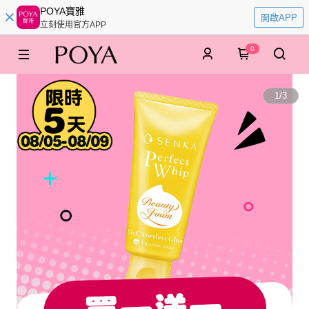
POYA寶雅
開啟APP
立刻使用官方APP
0
1
/
3