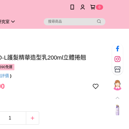
0
研究室
DO-L護髮精華造型乳200ml立體捲翹
390免運
則評價
)
00