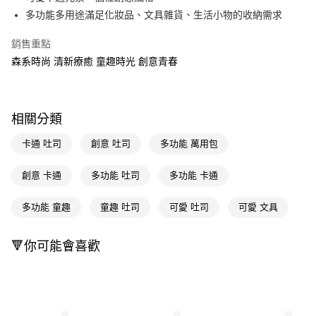
多功能多用途滿足化妝品、文具雜貨、生活小物的收納需求
Apple Pay
銷售重點
街口支付
森系時尚 清新療癒 童趣時光 創意青春
悠遊付
Google Pay
相關分類
AFTEE先享後付
相關說明
卡通 吐司
創意 吐司
多功能 萬用包
【關於「AFTEE先享後付」】
即享券
AFTEE先享後付是「在收到商品之後才付款」的支付方式。 讓您購物簡單
創意 卡通
多功能 吐司
多功能 卡通
便利好安心！
１．簡單：不需註冊會員、不需綁卡、不需儲值。
運送方式
多功能 童趣
童趣 吐司
可愛 吐司
可愛 文具
２．便利：只要手機號碼，簡訊認證，即可結帳。
３．安心：先確認商品／服務後，再付款。
全家取貨付款
每筆NT$65，滿NT$390(含以上)免運費
🔻你可能會喜歡
【「AFTEE先享後付」結帳流程】
１．於結帳方式選擇「AFTEE先享後付」後，將跳轉至「AFTEE先享後付」
付款後全家取貨
結帳頁面，進行簡訊認證並確認金額後，即可完成結帳。
２．訂單成立數日內，您將收到繳費通知簡訊。
每筆NT$65，滿NT$390(含以上)免運費
３．收到繳費通知簡訊後14天內，點擊此簡訊中的連結，可透過四大超商／
ATM／網路銀行／等多元方式進行付款，方視為交易完成。