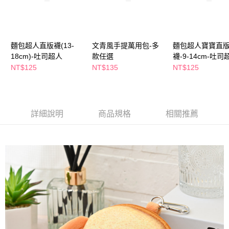
萊爾富取貨付款
※ 請注意：結帳手續完成當下不需立刻繳費，但若您需要取消訂單，請聯絡
每筆NT$65，滿NT$490(含以上)免運費
購買商品的店家。未經商家同意取消之訂單仍視為有效，需透過AFTEE先享
後付繳納相關費用。
付款後萊爾富取貨
※ 交易是否成功請以「AFTEE先享後付 」之結帳頁面顯示為準，若有關於
是否繳費成功／繳費後需取消欲退款等相關疑問，請聯繫「AFTEE先享後付
麵包超人直版襪(13-
文青風手提萬用包-多
麵包超人寶寶直
每筆NT$65，滿NT$490(含以上)免運費
客戶支援中心」
https://netprotections.freshdesk.com/support/home
18cm)-吐司超人
款任選
襪-9-14cm-吐司
7-11取貨付款
NT$125
NT$135
NT$125
【注意事項】
１．透過由恩沛科技股份有限公司提供之「AFTEE先享後付」服務完成之交
每筆NT$65，滿NT$490(含以上)免運費
易，需依本服務之必要範圍內提供個人資料，並將交易相關給付款項請求債
權轉讓予恩沛科技股份有限公司。
付款後7-11取貨
２．關於個人資料處理事宜，請瀏覽以下網址：
每筆NT$65，滿NT$490(含以上)免運費
詳細說明
商品規格
相關推薦
https://aftee.tw/terms/#terms3
３．未成年的使用者請事先徵得法定代理人或監護人之同意方可使用
宅配(本島)
「AFTEE先享後付」，若未經同意申辦者引起之損失，本公司不負相關責
任。
每筆NT$100，滿NT$790(含以上)免運費
４．使用「AFTEE先享後付」時，將依據個別帳號之用戶狀況，依本公司即
時審查核予不同之上限額度；若仍有額度不足之情形，本公司將視審查結果
付款後寶雅門市自取(由倉庫統一出貨)
請求用戶進行身份認證。
每筆NT$80，滿NT$290(含以上)免運費
５．嚴禁一人註冊多個帳號或使用他人資訊註冊。若發現惡意使用之情形，
恩沛科技股份有限公司將有權停止該用戶之使用額度並採取法律行動。