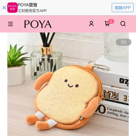
POYA寶雅
開啟APP
立刻使用官方APP
0
1
/
1