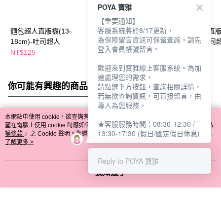
POYA 寶雅
【重要通知】
客服系統將於8/17更新，
麵包超人直版襪(13-
文青風手提萬用包-多
麵包超人寶寶直
為保障留言資訊可保留查詢，請先
18cm)-吐司超人
款任選
襪-9-14cm-吐司
登入會員帳號留言。
NT$125
NT$135
NT$125
歡迎來到寶雅線上客服系統。為加
速處理您的需求，
你可能有興趣的商品
全站排行
請點選下方按鈕，查詢相關詳情，
若無欲查詢資訊，可直接留言，由
專人為您服務。
本網站中使用 cookie，欲查詢有關本網站使用 cookie 方式之詳情，及若您不希
★客服服務時間：08:30-12:30 /
熱門標籤
望在電腦上使用 cookie 時應如何變更電腦的 cookie 設定，請參閱本網站「
隱私
13:30-17:30 (假日/國定假日休息)
權條款
」之 Cookie 聲明。您繼續使用本網站即表示您同意本公司得按本網站使
用條款之 Cookie 聲明使用 cookie。
了解更多 >
Reply to POYA 寶雅
我知道了