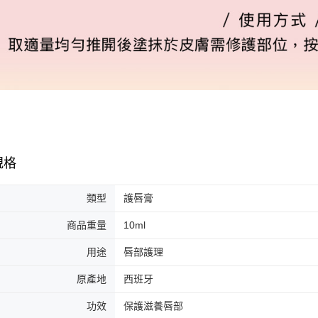
規格
類型
護唇膏
商品重量
10ml
用途
唇部護理
原產地
西班牙
功效
保護滋養唇部