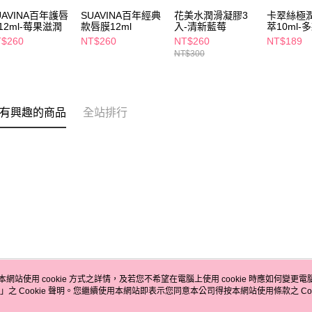
UAVINA百年護唇
SUAVINA百年經典
花美水潤滑凝膠3
卡翠絲極
12ml-莓果滋潤
款唇膜12ml
入-清新藍莓
萃10ml-
$260
NT$260
NT$260
NT$189
NT$300
有興趣的商品
全站排行
本網站使用 cookie 方式之詳情，及若您不希望在電腦上使用 cookie 時應如何變更電腦的
」之 Cookie 聲明。您繼續使用本網站即表示您同意本公司得按本網站使用條款之 Coo
關於我們
客服資訊