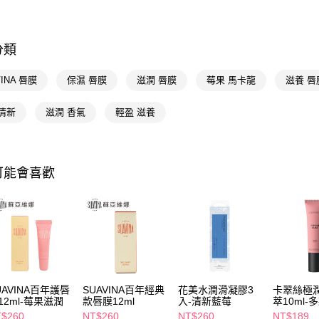
相關說明
臉部保養
【關於「A
即享券
AFTEE
便利好安
分類
１．簡單
２．便利
運送方式
VINA 唇膜
保濕 唇膜
滋潤 唇膜
莓果 馬卡龍
滋養 唇
３．安心
全家取貨
【「AFT
清新
滋潤 香氣
輕盈 滋養
每筆NT$6
１．於結帳
付」結帳
付款後全
２．訂單
３．收到繳
每筆NT$6
可能會喜歡
／ATM／
※ 請注意
萊爾富取
絡購買商品
先享後付
每筆NT$6
※ 交易是
是否繳費成
付款後萊
付客戶支
每筆NT$6
【注意事
7-11取貨
１．透過由
UAVINA百年護唇
SUAVINA百年經典
花美水潤滑凝膠3
卡翠絲極
交易，需
12ml-莓果滋潤
款唇膜12ml
入-清新藍莓
萃10ml-
每筆NT$6
求債權轉
$260
NT$260
NT$260
NT$189