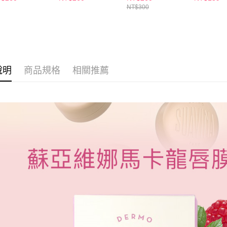
２．關於
付款後7-1
NT$300
https://aft
每筆NT$6
３．未成
「AFTE
宅配(本島)
任。
４．使用「
每筆NT$1
即時審查
結果請求
說明
商品規格
相關推薦
付款後寶雅
５．嚴禁
每筆NT$8
形，恩沛
動。