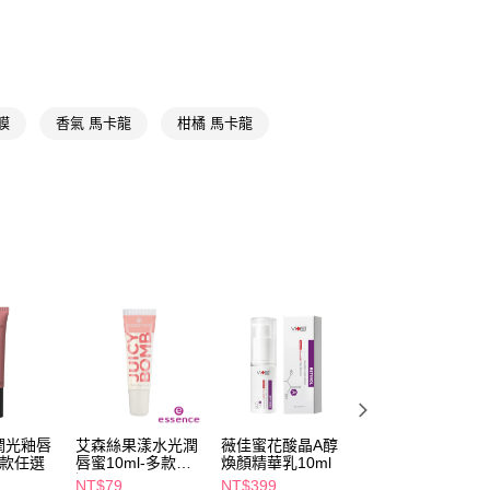
保濕系列
FTEE先享後付」】
先享後付是「在收到商品之後才付款」的支付方式。 讓您購物簡單
心！
：不需註冊會員、不需綁卡、不需儲值。
：只要手機號碼，簡訊認證，即可結帳。
膜
香氣 馬卡龍
柑橘 馬卡龍
：先確認商品／服務後，再付款。
付款
EE先享後付」結帳流程】
5，滿NT$390(含以上)免運費
方式選擇「AFTEE先享後付」後，將跳轉至「AFTEE先享後
頁面，進行簡訊認證並確認金額後，即可完成結帳。
家取貨
成立數日內，您將收到繳費通知簡訊。
費通知簡訊後14天內，點擊此簡訊中的連結，可透過四大超商
5，滿NT$390(含以上)免運費
網路銀行／等多元方式進行付款，方視為交易完成。
：結帳手續完成當下不需立刻繳費，但若您需要取消訂單，請聯
貨付款
的店家。未經商家同意取消之訂單仍視為有效，需透過AFTEE
繳納相關費用。
5，滿NT$490(含以上)免運費
否成功請以「AFTEE先享後付 」之結帳頁面顯示為準，若有關於
功／繳費後需取消欲退款等相關疑問，請聯繫「AFTEE先享後
爾富取貨
援中心」
https://netprotections.freshdesk.com/support/home
5，滿NT$490(含以上)免運費
項】
付款
恩沛科技股份有限公司提供之「AFTEE先享後付」服務完成之
潤光釉唇
艾森絲果漾水光潤
薇佳蜜花酸晶A醇
LANEIGE蘭芝 莓
依本服務之必要範圍內提供個人資料，並將交易相關給付款項請
多款任選
唇蜜10ml-多款任
煥顏精華乳10ml
好繽紛唇膜禮盒-
5，滿NT$490(含以上)免運費
讓予恩沛科技股份有限公司。
選
莓蛋糕
NT$79
NT$399
NT$980