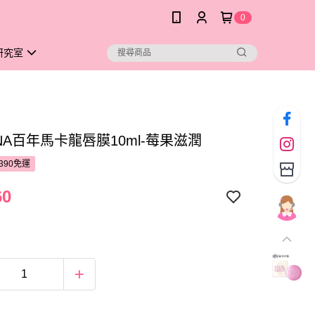
0
研究室
INA百年馬卡龍唇膜10ml-莓果滋潤
390免運
60