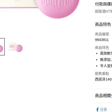
付款與運
超取滿NT$
付款方式
商品特色
POYA支付
商品編號
9943811
信用卡一
商品特色
超商取貨
高效軟
無添加
LINE Pay
令人並
Apple Pay
銷售重點
西班牙14
街口支付
悠遊付
商品相關分
Google Pa
臉部保養
AFTEE先
分享