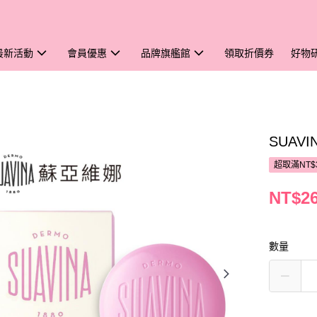
最新活動
會員優惠
品牌旗艦館
領取折價券
好物
SUAV
超取滿NT$
NT$2
數量