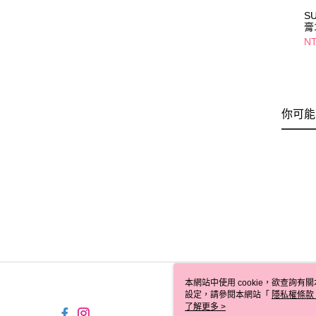
S
膏
NT
你可能
本網站中使用 cookie，欲查詢有關
設定，請參閱本網站「
隱私權條款
使用 cookie。
了解更多 >