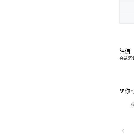
評價
喜歡這
🔻你