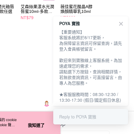
潤光釉唇
艾森絲果漾水光潤
薇佳蜜花酸晶A醇
LANEIGE蘭芝 莓
多款任選
唇蜜10ml-多款任
煥顏精華乳10ml
好繽紛唇膜禮盒-
選
莓蛋糕
NT$79
NT$399
NT$980
POYA 寶雅
NT$579
【重要通知】
客服系統將於8/17更新，
為保障留言資訊可保留查詢，請先
登入會員帳號留言。
歡迎來到寶雅線上客服系統。為加
速處理您的需求，
請點選下方按鈕，查詢相關詳情，
若無欲查詢資訊，可直接留言，由
專人為您服務。
★客服服務時間：08:30-12:30 /
13:30-17:30 (假日/國定假日休息)
Reply to POYA 寶雅
 cookie
kie 聲明
我知道了
官方APP