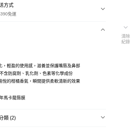
送方式
390免運
清除
紀錄
次付款
付款
化，輕盈的使用感，滋養並保護嘴唇及鼻部
,不含防腐劑、乳化劑、色素等化學成份
愉悅的柑橘香氣，瞬間提供柔軟清新的效果
0年馬卡龍唇膜
類 (2)
y
唇部保養
享後付