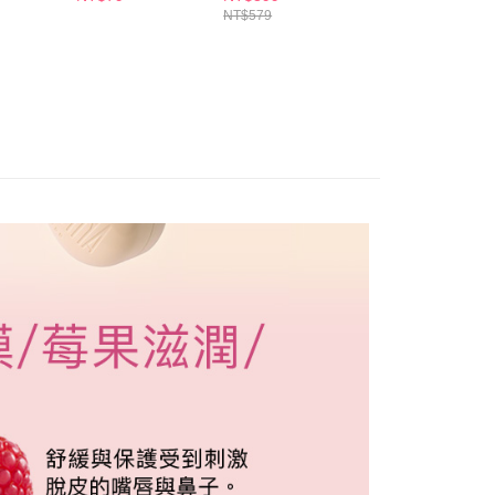
個人資料處理事宜，請瀏覽以下網址：
1取貨
NT$579
ee.tw/terms/#terms3
5，滿NT$490(含以上)免運費
年的使用者請事先徵得法定代理人或監護人之同意方可使用
E先享後付」，若未經同意申辦者引起之損失，本公司不負相關責
AFTEE先享後付」時，將依據個別帳號之用戶狀況，依本公司
00，滿NT$790(含以上)免運費
核予不同之上限額度；若仍有額度不足之情形，本公司將視審查
用戶進行身份認證。
門市自取(由倉庫統一出貨)
一人註冊多個帳號或使用他人資訊註冊。若發現惡意使用之情
0，滿NT$290(含以上)免運費
科技股份有限公司將有權停止該用戶之使用額度並採取法律行