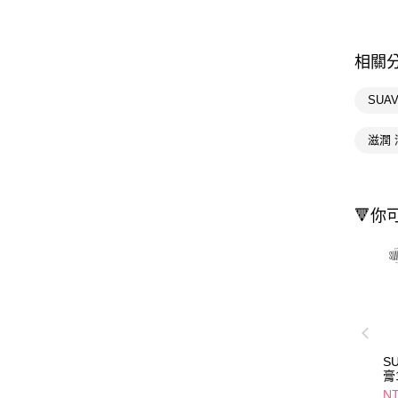
相關
SUA
滋潤 
🔻你
S
膏
NT