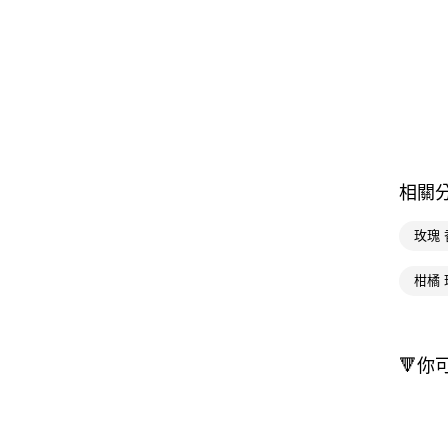
相關
玫瑰 
柑橘 
🔻你