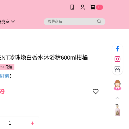
0
研究室
MENT珍珠煥白香水沐浴精600ml柑橘
390免運
則評價
)
59