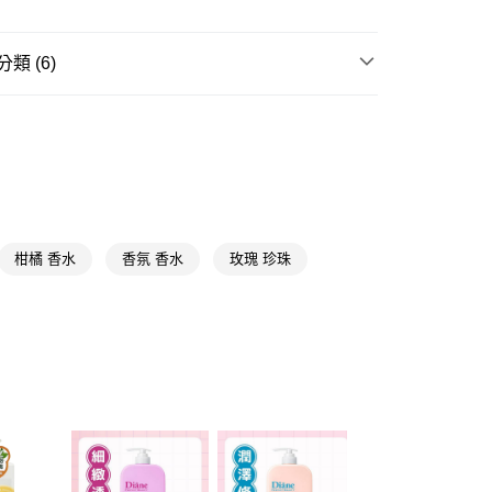
享後付
類 (6)
FTEE先享後付」】
先享後付是「在收到商品之後才付款」的支付方式。 讓您購物簡單
身體清潔
香氛
心！
：不需註冊會員、不需綁卡、不需儲值。
身體清潔
日韓專區
：只要手機號碼，簡訊認證，即可結帳。
：先確認商品／服務後，再付款。
★品牌精選
LG
付款
EE先享後付」結帳流程】
5，滿NT$390(含以上)免運費
方式選擇「AFTEE先享後付」後，將跳轉至「AFTEE先享後
頁面，進行簡訊認證並確認金額後，即可完成結帳。
🎀
通路限定
★精選推薦
柑橘 香水
香氛 香水
玫瑰 珍珠
家取貨
成立數日內，您將收到繳費通知簡訊。
⚡️限時瘋搶59up
費通知簡訊後14天內，點擊此簡訊中的連結，可透過四大超商
5，滿NT$390(含以上)免運費
網路銀行／等多元方式進行付款，方視為交易完成。
：結帳手續完成當下不需立刻繳費，但若您需要取消訂單，請聯
貨付款
的店家。未經商家同意取消之訂單仍視為有效，需透過AFTEE
繳納相關費用。
5，滿NT$490(含以上)免運費
否成功請以「AFTEE先享後付 」之結帳頁面顯示為準，若有關於
功／繳費後需取消欲退款等相關疑問，請聯繫「AFTEE先享後
爾富取貨
援中心」
https://netprotections.freshdesk.com/support/home
5，滿NT$490(含以上)免運費
項】
付款
恩沛科技股份有限公司提供之「AFTEE先享後付」服務完成之