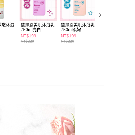
依本服務之必要範圍內提供個人資料，並將交易相關給付款項請
5，滿NT$490(含以上)免運費
讓予恩沛科技股份有限公司。
個人資料處理事宜，請瀏覽以下網址：
1取貨
ee.tw/terms/#terms3
5，滿NT$490(含以上)免運費
淨嫩沐浴
黛絲恩美肌沐浴乳
黛絲恩美肌沐浴乳
帕瑪氏玫瑰果亮白
年的使用者請事先徵得法定代理人或監護人之同意方可使用
750ml亮白
750ml柔嫩
柔潤沐浴乳400ml
E先享後付」，若未經同意申辦者引起之損失，本公司不負相關責
NT$199
NT$199
NT$315
AFTEE先享後付」時，將依據個別帳號之用戶狀況，依本公司
NT$220
NT$220
00，滿NT$790(含以上)免運費
核予不同之上限額度；若仍有額度不足之情形，本公司將視審查
用戶進行身份認證。
門市自取(由倉庫統一出貨)
一人註冊多個帳號或使用他人資訊註冊。若發現惡意使用之情
0，滿NT$290(含以上)免運費
科技股份有限公司將有權停止該用戶之使用額度並採取法律行