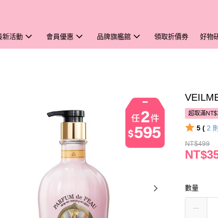
最新活動
會員優惠
品牌旗艦館
領取折價券
好物
VEIL
超取滿NT$
5 (
2
NT$499
NT$3
數量