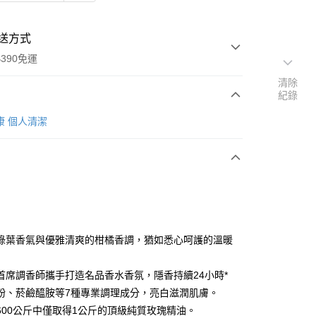
送方式
390免運
清除
紀錄
康 個人清潔
次付款
付款
綠葉香氣與優雅清爽的柑橘香調，猶如悉心呵護的溫暖
首席調香師攜手打造名品香水香氛，隱香持續24小時*
粉、菸鹼醯胺等7種專業調理成分，亮白滋潤肌膚。
y
600公斤中僅取得1公斤的頂級純質玫瑰精油。