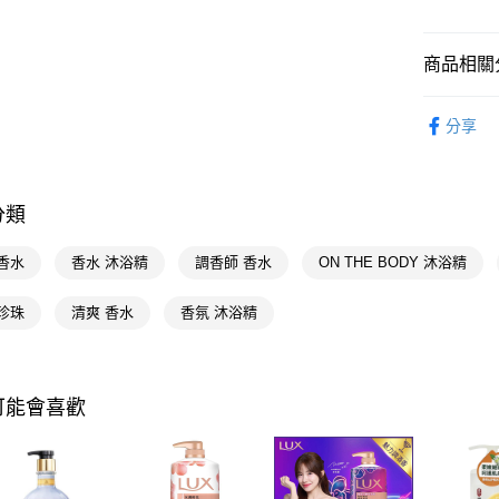
AFTEE先
相關說明
商品相關分
【關於「A
即享券
AFTEE
個人清潔
便利好安
分享
１．簡單
個人清潔
２．便利
運送方式
３．安心
個人清潔
全家取貨
【「AFT
分類
LG
每筆NT$6
１．於結帳
付」結帳
🎀獨家商品
香水
香水 沐浴精
調香師 香水
ON THE BODY 沐浴精
付款後全
２．訂單
⚡️品牌旗艦
３．收到繳
每筆NT$6
／ATM／
珍珠
清爽 香水
香氛 沐浴精
※ 請注意
萊爾富取
絡購買商品
先享後付
每筆NT$6
※ 交易是
可能會喜歡
是否繳費成
付款後萊
付客戶支
每筆NT$6
【注意事
7-11取貨
１．透過由