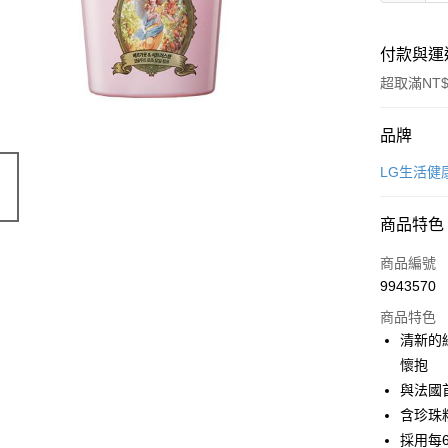
付款與運
超取滿NT$
付款方式
品牌
POYA支付
LG生活健
信用卡一
商品特色
超商取貨
商品編號
LINE Pay
9943570
商品特色
Apple Pay
清新的
街口支付
懷抱
與法國
悠遊付
含珍珠
Google Pa
採用每