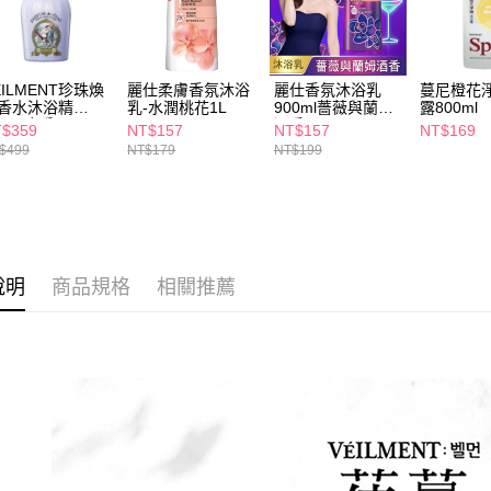
交易，需
每筆NT$6
求債權轉
２．關於
付款後7-1
https://aft
每筆NT$6
EILMENT珍珠煥
麗仕柔膚香氛沐浴
麗仕香氛沐浴乳
蔓尼橙花
３．未成
香水沐浴精
乳-水潤桃花1L
900ml薔薇與蘭姆
露800ml
「AFTE
00ml麝香
酒香
宅配(本島)
任。
$359
NT$157
NT$157
NT$169
４．使用「
$499
NT$179
NT$199
每筆NT$1
即時審查
結果請求
付款後寶雅
５．嚴禁
每筆NT$8
形，恩沛
動。
說明
商品規格
相關推薦