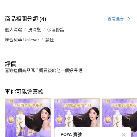
商品相關分類 (4)
查看全部
個人清潔
洗潤髮
保濕修護
聯合利華 Unilever
麗仕
評價
喜歡這個商品嗎？購買後給他一個好評吧
🔻你可能會喜歡
POYA 寶雅