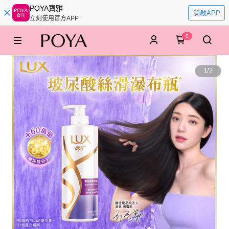
POYA寶雅
開啟APP
立刻使用官方APP
0
1
/
2