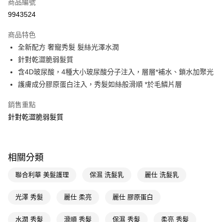
商品編號
LINE Pay
9943524
Apple Pay
商品特色
街口支付
全新配方 奢寵秀髮 髮絲光澤水潤
悠遊付
針對乾澀脆弱髮質
含4D玻尿酸，4種大小玻尿酸分子注入，層層*補水、鎖水加聚光
Google Pay
護膚成分膠原蛋白注入，秀髮如絲般滑順 *於毛鱗片層
AFTEE先享後付
銷售重點
相關說明
針對乾澀脆弱髮質
【關於「AFTEE先享後付」】
即享券
AFTEE先享後付是「在收到商品之後才付款」的支付方式。 讓您購物簡單
便利好安心！
１．簡單：不需註冊會員、不需綁卡、不需儲值。
運送方式
２．便利：只要手機號碼，簡訊認證，即可結帳。
相關分類
３．安心：先確認商品／服務後，再付款。
全家取貨付款
聯合利華 美髮護理
保濕 洗髮乳
麗仕 洗髮乳
每筆NT$65，滿NT$390(含以上)免運費
【「AFTEE先享後付」結帳流程】
１．於結帳方式選擇「AFTEE先享後付」後，將跳轉至「AFTEE先享後付」
付款後全家取貨
光澤 秀髮
麗仕 柔亮
麗仕 膠原蛋白
結帳頁面，進行簡訊認證並確認金額後，即可完成結帳。
２．訂單成立數日內，您將收到繳費通知簡訊。
每筆NT$65，滿NT$390(含以上)免運費
３．收到繳費通知簡訊後14天內，點擊此簡訊中的連結，可透過四大超商／
水潤 秀髮
滑順 秀髮
保濕 秀髮
柔亮 秀髮