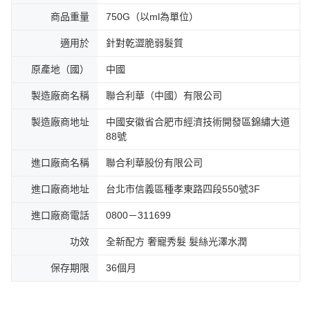
商品重量
750G（以ml為單位）
適用於
針對乾澀脆弱髮質
原產地（國）
中國
製造廠商名稱
聯合利華（中國）有限公司
製造廠商地址
中國安徽省合肥市經濟技術開發區錦繡大道
88號
進口廠商名稱
聯合利華股份有限公司
進口廠商地址
台北市信義區種孝東路四段550號3F
進口廠商電話
0800－311699
功效
全新配方 奢寵秀髮 髮絲光澤水潤
保存期限
36個月