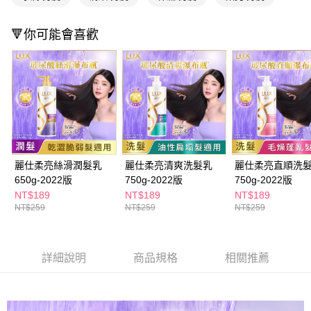
ATM／網路銀行／等多元方式進行付款，方視為交易完成。
萊爾富取貨付款
※ 請注意：結帳手續完成當下不需立刻繳費，但若您需要取消訂單，請聯絡
每筆NT$65，滿NT$490(含以上)免運費
購買商品的店家。未經商家同意取消之訂單仍視為有效，需透過AFTEE先享
🔻你可能會喜歡
後付繳納相關費用。
付款後萊爾富取貨
※ 交易是否成功請以「AFTEE先享後付 」之結帳頁面顯示為準，若有關於
是否繳費成功／繳費後需取消欲退款等相關疑問，請聯繫「AFTEE先享後付
每筆NT$65，滿NT$490(含以上)免運費
客戶支援中心」
https://netprotections.freshdesk.com/support/home
7-11取貨付款
【注意事項】
１．透過由恩沛科技股份有限公司提供之「AFTEE先享後付」服務完成之交
每筆NT$65，滿NT$490(含以上)免運費
易，需依本服務之必要範圍內提供個人資料，並將交易相關給付款項請求債
權轉讓予恩沛科技股份有限公司。
付款後7-11取貨
２．關於個人資料處理事宜，請瀏覽以下網址：
每筆NT$65，滿NT$490(含以上)免運費
麗仕柔亮絲滑潤髮乳
麗仕柔亮清爽洗髮乳
麗仕柔亮直順洗
https://aftee.tw/terms/#terms3
３．未成年的使用者請事先徵得法定代理人或監護人之同意方可使用
650g-2022版
750g-2022版
750g-2022版
宅配(本島)
「AFTEE先享後付」，若未經同意申辦者引起之損失，本公司不負相關責
NT$189
NT$189
NT$189
任。
每筆NT$100，滿NT$790(含以上)免運費
NT$259
NT$259
NT$259
４．使用「AFTEE先享後付」時，將依據個別帳號之用戶狀況，依本公司即
時審查核予不同之上限額度；若仍有額度不足之情形，本公司將視審查結果
付款後寶雅門市自取(由倉庫統一出貨)
請求用戶進行身份認證。
每筆NT$80，滿NT$290(含以上)免運費
５．嚴禁一人註冊多個帳號或使用他人資訊註冊。若發現惡意使用之情形，
詳細說明
商品規格
相關推薦
恩沛科技股份有限公司將有權停止該用戶之使用額度並採取法律行動。