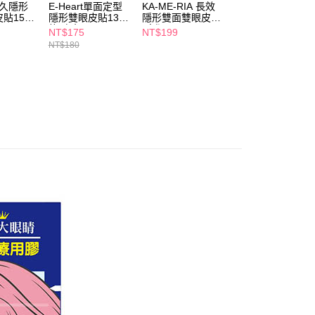
個人資料處理事宜，請瀏覽以下網址：
t持久隱形
E-Heart單面定型
KA-ME-RIA 長效
IM 神隱級強力雙
1取貨
貼156
隱形雙眼皮貼132
隱形雙面雙眼皮貼
面雙眼皮貼-深邃
ee.tw/terms/#terms3
5，滿NT$490(含以上)免運費
枚-膚色
(寬版 3mm)
240枚
年的使用者請事先徵得法定代理人或監護人之同意方可使用
NT$175
NT$199
NT$79
E先享後付」，若未經同意申辦者引起之損失，本公司不負相關責
NT$180
AFTEE先享後付」時，將依據個別帳號之用戶狀況，依本公司
00，滿NT$790(含以上)免運費
核予不同之上限額度；若仍有額度不足之情形，本公司將視審查
用戶進行身份認證。
門市自取(由倉庫統一出貨)
一人註冊多個帳號或使用他人資訊註冊。若發現惡意使用之情
0，滿NT$290(含以上)免運費
科技股份有限公司將有權停止該用戶之使用額度並採取法律行