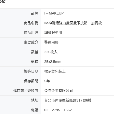
規格
品牌
I－MAKEUP
商品名稱
IM神隱級強力雙面雙眼皮貼－加寬款
商品用途
調整眼型用
主要成分
醫療用膠
數量
220枚入
規格
25x2.5mm
製造日期
標示於包裝上
保存期間
5年
進口商／委製商
亞誼企業有限公司
地址
台北市內湖區新民路317號6樓
電話
02－2795－1562