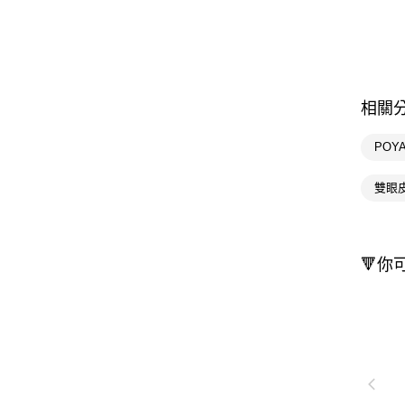
相關
POY
雙眼
🔻你