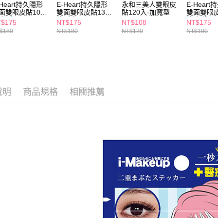
２．關於
-Heart持久隱形
E-Heart持久隱形
永和三美人雙眼皮
E-Hear
付款後7-1
面雙眼皮貼108
雙面雙眼皮貼132
貼120入-加寬型
雙面雙眼皮
https://aft
每筆NT$6
-加寬
枚-寬版
枚-標準
３．未成
$175
NT$175
NT$108
NT$175
「AFTE
$180
NT$180
NT$120
NT$180
宅配(本島)
任。
４．使用「
每筆NT$1
即時審查
結果請求
付款後寶雅
５．嚴禁
每筆NT$8
形，恩沛
說明
商品規格
相關推薦
動。