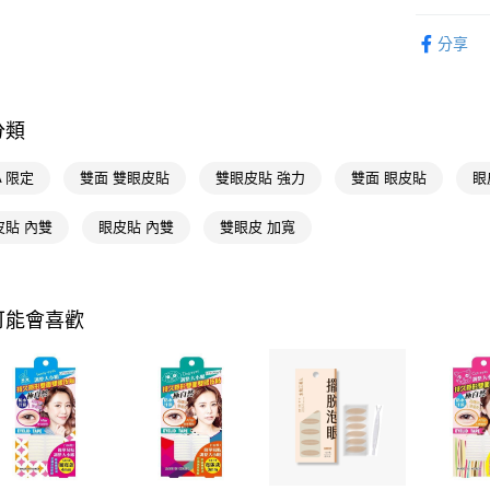
相關說明
時尚彩妝
【關於「A
即享券
分享
AFTEE
🎀獨家商品
便利好安
１．簡單
２．便利
運送方式
３．安心
分類
全家取貨
【「AFT
A 限定
雙面 雙眼皮貼
雙眼皮貼 強力
雙面 眼皮貼
眼
每筆NT$6
１．於結帳
付」結帳
付款後全
２．訂單
皮貼 內雙
眼皮貼 內雙
雙眼皮 加寬
３．收到繳
每筆NT$6
／ATM／
※ 請注意
萊爾富取
絡購買商品
可能會喜歡
先享後付
每筆NT$6
※ 交易是
是否繳費成
付款後萊
付客戶支
每筆NT$6
【注意事
7-11取貨
１．透過由
交易，需
每筆NT$6
求債權轉