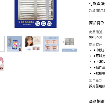
付款與運
超取滿NT$
付款方式
商品特色
POYA支付
商品編號
9943408
信用卡一
商品特色
超商取貨
●中段
●可以
LINE Pay
●上眼
Apple Pay
●黏性
●採用
街口支付
銷售重點
悠遊付
採用醫用
Google Pa
AFTEE先
商品相關分