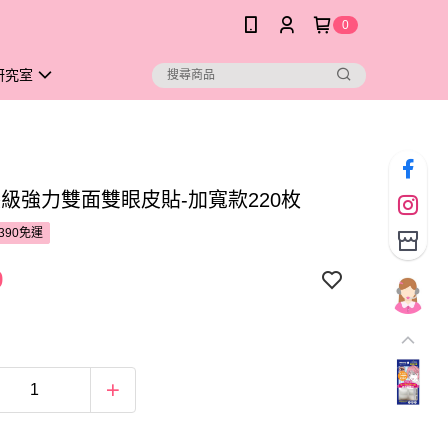
0
研究室
隱級強力雙面雙眼皮貼-加寬款220枚
390免運
9