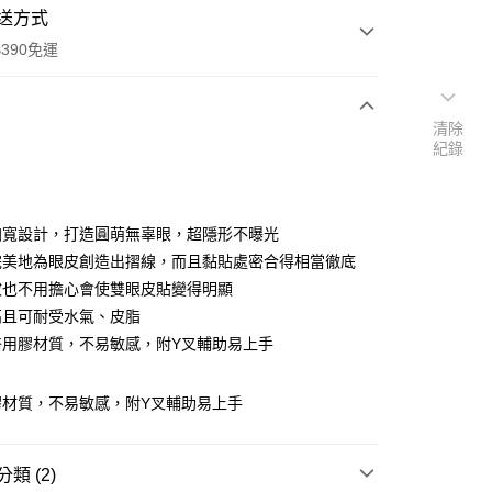
送方式
390免運
清除
紀錄
次付款
付款
加寬設計，打造圓萌無辜眼，超隱形不曝光
完美地為眼皮創造出摺線，而且黏貼處密合得相當徹底
妝也不用擔心會使雙眼皮貼變得明顯
高且可耐受水氣、皮脂
醫用膠材質，不易敏感，附Y叉輔助易上手
膠材質，不易敏感，附Y叉輔助易上手
y
享後付
類 (2)