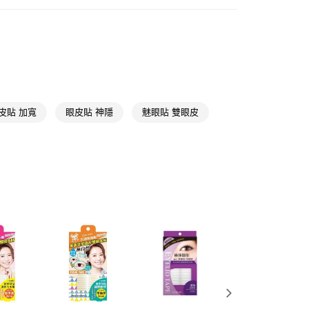
彩妝工具
海綿/粉撲/美妝蛋
FTEE先享後付」】
先享後付是「在收到商品之後才付款」的支付方式。 讓您購物簡單
🎀
通路限定
i-Makeup
心！
：不需註冊會員、不需綁卡、不需儲值。
：只要手機號碼，簡訊認證，即可結帳。
：先確認商品／服務後，再付款。
付款
EE先享後付」結帳流程】
皮貼 加寬
眼皮貼 神隱
魅眼貼 雙眼皮
5，滿NT$390(含以上)免運費
方式選擇「AFTEE先享後付」後，將跳轉至「AFTEE先享後
頁面，進行簡訊認證並確認金額後，即可完成結帳。
家取貨
成立數日內，您將收到繳費通知簡訊。
費通知簡訊後14天內，點擊此簡訊中的連結，可透過四大超商
5，滿NT$390(含以上)免運費
網路銀行／等多元方式進行付款，方視為交易完成。
：結帳手續完成當下不需立刻繳費，但若您需要取消訂單，請聯
貨付款
的店家。未經商家同意取消之訂單仍視為有效，需透過AFTEE
繳納相關費用。
5，滿NT$490(含以上)免運費
否成功請以「AFTEE先享後付 」之結帳頁面顯示為準，若有關於
功／繳費後需取消欲退款等相關疑問，請聯繫「AFTEE先享後
爾富取貨
援中心」
https://netprotections.freshdesk.com/support/home
5，滿NT$490(含以上)免運費
項】
付款
恩沛科技股份有限公司提供之「AFTEE先享後付」服務完成之
依本服務之必要範圍內提供個人資料，並將交易相關給付款項請
5，滿NT$490(含以上)免運費
讓予恩沛科技股份有限公司。