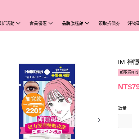
最新活動
會員優惠
品牌旗艦館
領取折價券
好物
IM 神
超取滿NT$
NT$7
數量