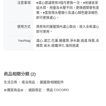
注意事項
●濾心建議使用3個月更換一次。●依據各家
庭水質、用量及水壓不同，更換週期會有差
異。●當發現水壓變小及濾心顏色變深褐色
即可更換濾心。
使用方式
將原有的蓮蓬頭內濾心取出，放入全新濾心
即可使用。
hashtag
濾心,濾芯,花灑,蓮蓬頭,淨水器,過濾,除氯,去
雜質,省水,碳纖淨化,強效過濾
商品相關分類 (2)
生活日用
衛浴用品
蓮蓬頭/相關配件
🎀獨家商品🎀
通路限定
樂品 COCORO