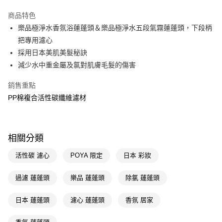
超商取貨付款
商品特色
LINE Pay
樂品極淨水香氛浴蓮蓬頭＆樂品極淨水五段氣霧蓮蓬頭，下段柄
把專用濾心
Apple Pay
採用日本美肌美髮秘訣
街口支付
減少水中重金屬及氯對肌膚毛髮的傷害
悠遊付
銷售重點
PP棉複合活性碳纖維濾材
Google Pay
AFTEE先享後付
相關說明
相關分類
【關於「AFTEE先享後付」】
即享券
AFTEE先享後付是「在收到商品之後才付款」的支付方式。 讓您購物簡單
活性碳 濾心
POYA 限定
日本 彩妝
便利好安心！
１．簡單：不需註冊會員、不需綁卡、不需儲值。
運送方式
２．便利：只要手機號碼，簡訊認證，即可結帳。
過濾 蓮蓬頭
樂品 蓮蓬頭
除氯 蓮蓬頭
３．安心：先確認商品／服務後，再付款。
全家取貨付款
日本 蓮蓬頭
濾心 蓮蓬頭
香氛 居家
每筆NT$65，滿NT$390(含以上)免運費
【「AFTEE先享後付」結帳流程】
１．於結帳方式選擇「AFTEE先享後付」後，將跳轉至「AFTEE先享後付」
付款後全家取貨
結帳頁面，進行簡訊認證並確認金額後，即可完成結帳。