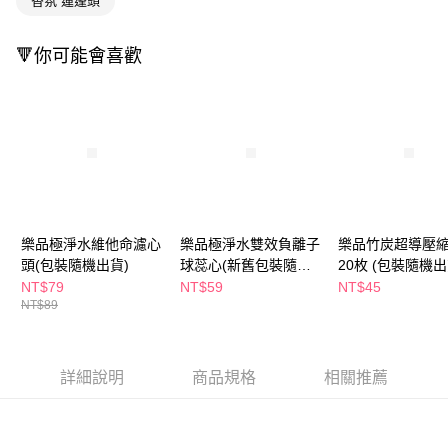
香氛 蓮蓬頭
２．訂單成立數日內，您將收到繳費通知簡訊。
每筆NT$65，滿NT$390(含以上)免運費
３．收到繳費通知簡訊後14天內，點擊此簡訊中的連結，可透過四大超商／
ATM／網路銀行／等多元方式進行付款，方視為交易完成。
🔻你可能會喜歡
萊爾富取貨付款
※ 請注意：結帳手續完成當下不需立刻繳費，但若您需要取消訂單，請聯絡
每筆NT$65，滿NT$490(含以上)免運費
購買商品的店家。未經商家同意取消之訂單仍視為有效，需透過AFTEE先享
後付繳納相關費用。
付款後萊爾富取貨
※ 交易是否成功請以「AFTEE先享後付 」之結帳頁面顯示為準，若有關於
是否繳費成功／繳費後需取消欲退款等相關疑問，請聯繫「AFTEE先享後付
每筆NT$65，滿NT$490(含以上)免運費
客戶支援中心」
https://netprotections.freshdesk.com/support/home
7-11取貨付款
【注意事項】
１．透過由恩沛科技股份有限公司提供之「AFTEE先享後付」服務完成之交
每筆NT$65，滿NT$490(含以上)免運費
易，需依本服務之必要範圍內提供個人資料，並將交易相關給付款項請求債
樂品極淨水維他命濾心
樂品極淨水雙效負離子
樂品竹炭超導壓
權轉讓予恩沛科技股份有限公司。
付款後7-11取貨
頭(包裝隨機出貨)
球蕊心(新舊包裝隨機
20枚 (包裝隨機出
２．關於個人資料處理事宜，請瀏覽以下網址：
每筆NT$65，滿NT$490(含以上)免運費
出貨)
https://aftee.tw/terms/#terms3
NT$79
NT$59
NT$45
３．未成年的使用者請事先徵得法定代理人或監護人之同意方可使用
NT$89
宅配(本島)
「AFTEE先享後付」，若未經同意申辦者引起之損失，本公司不負相關責
任。
每筆NT$100，滿NT$790(含以上)免運費
４．使用「AFTEE先享後付」時，將依據個別帳號之用戶狀況，依本公司即
時審查核予不同之上限額度；若仍有額度不足之情形，本公司將視審查結果
詳細說明
商品規格
相關推薦
付款後寶雅門市自取(由倉庫統一出貨)
請求用戶進行身份認證。
每筆NT$80，滿NT$290(含以上)免運費
５．嚴禁一人註冊多個帳號或使用他人資訊註冊。若發現惡意使用之情形，
恩沛科技股份有限公司將有權停止該用戶之使用額度並採取法律行動。