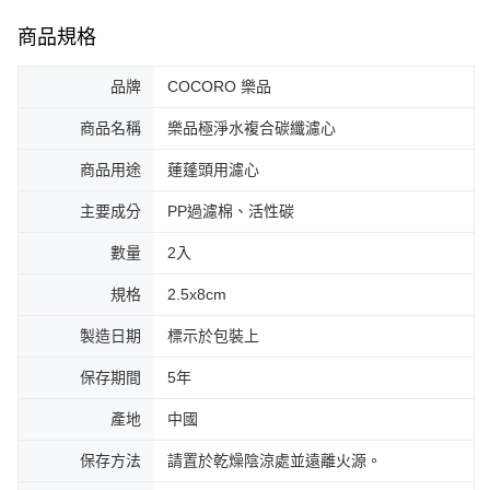
商品規格
品牌
COCORO 樂品
商品名稱
樂品極淨水複合碳纖濾心
商品用途
蓮蓬頭用濾心
主要成分
PP過濾棉、活性碳
數量
2入
規格
2.5x8cm
製造日期
標示於包裝上
保存期間
5年
產地
中國
保存方法
請置於乾燥陰涼處並遠離火源。