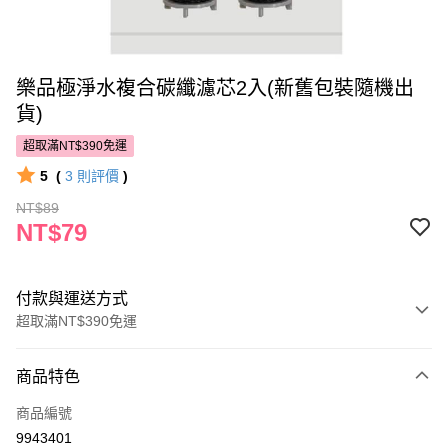
樂品極淨水複合碳纖濾芯2入(新舊包裝隨機出
貨)
超取滿NT$390免運
5
(
3
則評價
)
NT$89
NT$79
付款與運送方式
超取滿NT$390免運
付款方式
商品特色
POYA支付
商品編號
信用卡一次付款
9943401