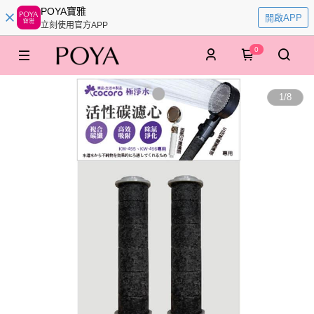
POYA寶雅
開啟APP
立刻使用官方APP
0
1
/
8