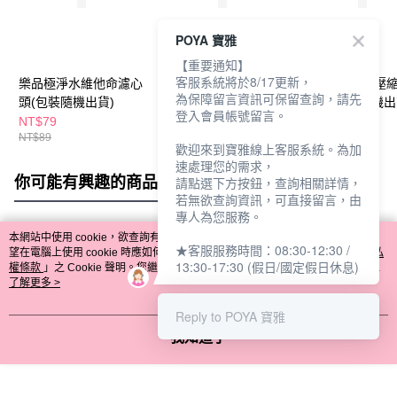
POYA 寶雅
【重要通知】
客服系統將於8/17更新，
樂品極淨水維他命濾心
樂品極淨水雙效負離子
樂品竹炭超導壓
為保障留言資訊可保留查詢，請先
頭(包裝隨機出貨)
球蕊心(新舊包裝隨機
20枚 (包裝隨機出
登入會員帳號留言。
出貨)
NT$79
NT$59
NT$45
NT$89
歡迎來到寶雅線上客服系統。為加
速處理您的需求，
你可能有興趣的商品
全站排行
請點選下方按鈕，查詢相關詳情，
若無欲查詢資訊，可直接留言，由
專人為您服務。
本網站中使用 cookie，欲查詢有關本網站使用 cookie 方式之詳情，及若您不希
★客服服務時間：08:30-12:30 /
熱門標籤
望在電腦上使用 cookie 時應如何變更電腦的 cookie 設定，請參閱本網站「
隱私
13:30-17:30 (假日/國定假日休息)
權條款
」之 Cookie 聲明。您繼續使用本網站即表示您同意本公司得按本網站使
用條款之 Cookie 聲明使用 cookie。
了解更多 >
Reply to POYA 寶雅
我知道了