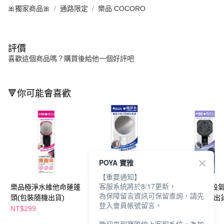
🎀獨家商品🎀
通路限定
樂品 COCORO
評價
喜歡這個商品嗎？購買後給他一個好評吧
🔻你可能會喜歡
POYA 寶雅
【重要通知】
客服系統將於8/17更新，
樂品極淨水維他命蓮蓬
樂品極淨水負離子大面
樂品極淨水五段
為保障留言資訊可保留查詢，請先
頭(包裝隨機出貨)
板蓮蓬頭(包裝隨機出
蓬頭(包裝隨機出貨
登入會員帳號留言。
貨)
NT$299
NT$399
NT$299