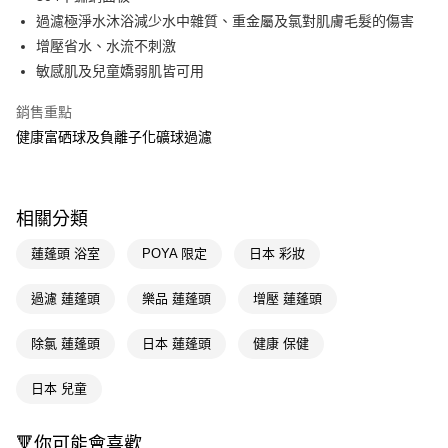
過濾極淨水沐浴減少水中雜質、重金屬及氯對肌膚毛髮的傷害
Apple Pay
增壓省水、水流不刺激
街口支付
敏感肌及兒童嬌弱肌皆可用
悠遊付
銷售重點
健康富硒球及負離子化礦球過濾
Google Pay
AFTEE先享後付
相關說明
相關分類
【關於「AFTEE先享後付」】
即享券
AFTEE先享後付是「在收到商品之後才付款」的支付方式。 讓您購物簡單
蓮蓬頭 浴室
POYA 限定
日本 彩妝
便利好安心！
１．簡單：不需註冊會員、不需綁卡、不需儲值。
運送方式
２．便利：只要手機號碼，簡訊認證，即可結帳。
過濾 蓮蓬頭
樂品 蓮蓬頭
增壓 蓮蓬頭
３．安心：先確認商品／服務後，再付款。
全家取貨付款
除氯 蓮蓬頭
日本 蓮蓬頭
健康 保健
每筆NT$65，滿NT$390(含以上)免運費
【「AFTEE先享後付」結帳流程】
１．於結帳方式選擇「AFTEE先享後付」後，將跳轉至「AFTEE先享後付」
付款後全家取貨
結帳頁面，進行簡訊認證並確認金額後，即可完成結帳。
日本 兒童
２．訂單成立數日內，您將收到繳費通知簡訊。
每筆NT$65，滿NT$390(含以上)免運費
３．收到繳費通知簡訊後14天內，點擊此簡訊中的連結，可透過四大超商／
ATM／網路銀行／等多元方式進行付款，方視為交易完成。
🔻你可能會喜歡