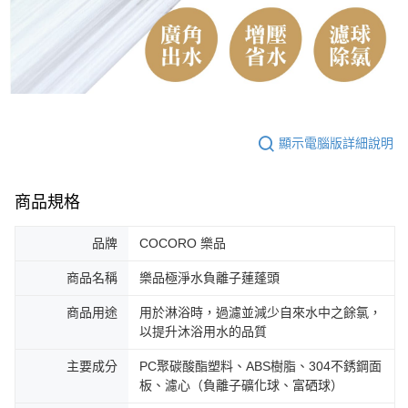
顯示電腦版詳細說明
商品規格
品牌
COCORO 樂品
商品名稱
樂品極淨水負離子蓮蓬頭
商品用途
用於淋浴時，過濾並減少自來水中之餘氯，
以提升沐浴用水的品質
主要成分
PC聚碳酸酯塑料、ABS樹脂、304不銹鋼面
板、濾心（負離子礦化球、富硒球）