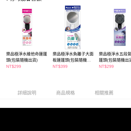
萊爾富取貨付款
※ 請注意：結帳手續完成當下不需立刻繳費，但若您需要取消訂單，請聯絡
每筆NT$65，滿NT$490(含以上)免運費
購買商品的店家。未經商家同意取消之訂單仍視為有效，需透過AFTEE先享
後付繳納相關費用。
付款後萊爾富取貨
※ 交易是否成功請以「AFTEE先享後付 」之結帳頁面顯示為準，若有關於
是否繳費成功／繳費後需取消欲退款等相關疑問，請聯繫「AFTEE先享後付
每筆NT$65，滿NT$490(含以上)免運費
客戶支援中心」
https://netprotections.freshdesk.com/support/home
7-11取貨付款
【注意事項】
１．透過由恩沛科技股份有限公司提供之「AFTEE先享後付」服務完成之交
每筆NT$65，滿NT$490(含以上)免運費
易，需依本服務之必要範圍內提供個人資料，並將交易相關給付款項請求債
樂品極淨水維他命蓮蓬
樂品極淨水負離子大面
樂品極淨水五段
權轉讓予恩沛科技股份有限公司。
付款後7-11取貨
頭(包裝隨機出貨)
板蓮蓬頭(包裝隨機出
蓬頭(包裝隨機出貨
２．關於個人資料處理事宜，請瀏覽以下網址：
每筆NT$65，滿NT$490(含以上)免運費
貨)
https://aftee.tw/terms/#terms3
NT$299
NT$399
NT$299
３．未成年的使用者請事先徵得法定代理人或監護人之同意方可使用
宅配(本島)
「AFTEE先享後付」，若未經同意申辦者引起之損失，本公司不負相關責
任。
每筆NT$100，滿NT$790(含以上)免運費
４．使用「AFTEE先享後付」時，將依據個別帳號之用戶狀況，依本公司即
時審查核予不同之上限額度；若仍有額度不足之情形，本公司將視審查結果
詳細說明
商品規格
相關推薦
付款後寶雅門市自取(由倉庫統一出貨)
請求用戶進行身份認證。
每筆NT$80，滿NT$290(含以上)免運費
５．嚴禁一人註冊多個帳號或使用他人資訊註冊。若發現惡意使用之情形，
恩沛科技股份有限公司將有權停止該用戶之使用額度並採取法律行動。