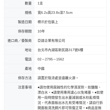
數量
1支
規格
寬6.2x高23.8x深7.5cm
製造日期
標示於包裝上
保存期間
10年
進口商／委製商
亞誼企業有限公司
地址
台北市內湖區新民路317號6樓
電話
02－2795－1562
產地
中國
保存方法
請置於陰涼處並遠離火源。
注意事項
●請勿使用腐蝕性的化學清潔劑，如鹽酸、
漂白水。●請使用專用濾心以免堵塞。●如使
用一段時間發生出水量減弱或水柱亂噴情
況，代表面板出水孔有受堵情況，請自行拆
開面板清洗鋼片即可恢復正常。●商品並無