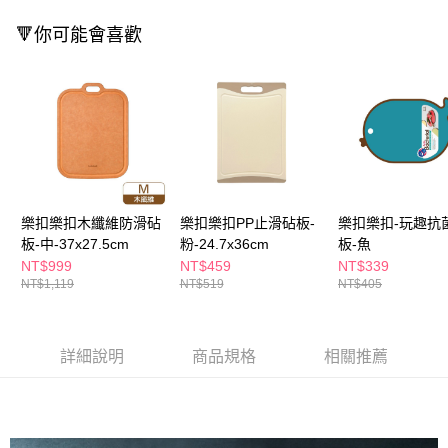
３．收到繳費通知簡訊後14天內，點擊此簡訊中的連結，可透過四大超商／
ATM／網路銀行／等多元方式進行付款，方視為交易完成。
🔻你可能會喜歡
萊爾富取貨付款
※ 請注意：結帳手續完成當下不需立刻繳費，但若您需要取消訂單，請聯絡
每筆NT$65，滿NT$490(含以上)免運費
購買商品的店家。未經商家同意取消之訂單仍視為有效，需透過AFTEE先享
後付繳納相關費用。
付款後萊爾富取貨
※ 交易是否成功請以「AFTEE先享後付 」之結帳頁面顯示為準，若有關於
是否繳費成功／繳費後需取消欲退款等相關疑問，請聯繫「AFTEE先享後付
每筆NT$65，滿NT$490(含以上)免運費
客戶支援中心」
https://netprotections.freshdesk.com/support/home
7-11取貨付款
【注意事項】
１．透過由恩沛科技股份有限公司提供之「AFTEE先享後付」服務完成之交
每筆NT$65，滿NT$490(含以上)免運費
易，需依本服務之必要範圍內提供個人資料，並將交易相關給付款項請求債
樂扣樂扣木纖維防滑砧
樂扣樂扣PP止滑砧板-
樂扣樂扣-玩趣抗
權轉讓予恩沛科技股份有限公司。
付款後7-11取貨
２．關於個人資料處理事宜，請瀏覽以下網址：
板-中-37x27.5cm
粉-24.7x36cm
板-魚
每筆NT$65，滿NT$490(含以上)免運費
https://aftee.tw/terms/#terms3
NT$999
NT$459
NT$339
３．未成年的使用者請事先徵得法定代理人或監護人之同意方可使用
NT$1,119
NT$519
NT$405
宅配(本島)
「AFTEE先享後付」，若未經同意申辦者引起之損失，本公司不負相關責
任。
每筆NT$100，滿NT$790(含以上)免運費
４．使用「AFTEE先享後付」時，將依據個別帳號之用戶狀況，依本公司即
時審查核予不同之上限額度；若仍有額度不足之情形，本公司將視審查結果
付款後寶雅門市自取(由倉庫統一出貨)
詳細說明
商品規格
相關推薦
請求用戶進行身份認證。
每筆NT$80，滿NT$290(含以上)免運費
５．嚴禁一人註冊多個帳號或使用他人資訊註冊。若發現惡意使用之情形，
恩沛科技股份有限公司將有權停止該用戶之使用額度並採取法律行動。