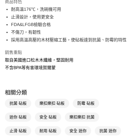
商品特色
LINE Pay
耐高溫176℃，洗碗機可用
止滑設計，使用更安全
Apple Pay
FDA&LFGB檢驗合格
街口支付
不傷刀，有韌性
採用高溫高壓的木材壓縮工藝，使砧板達到抗菌、防霉的特性
悠遊付
銷售重點
Google Pay
取自美國進口松木木纖維，堅固耐用
AFTEE先享後付
不含BPA等有害環境賀爾蒙
相關說明
【關於「AFTEE先享後付」】
即享券
AFTEE先享後付是「在收到商品之後才付款」的支付方式。 讓您購物簡單
便利好安心！
相關分類
１．簡單：不需註冊會員、不需綁卡、不需儲值。
運送方式
２．便利：只要手機號碼，簡訊認證，即可結帳。
抗菌 砧板
樂扣樂扣 砧板
防霉 砧板
３．安心：先確認商品／服務後，再付款。
全家取貨付款
每筆NT$65，滿NT$390(含以上)免運費
迷你 砧板
安全 砧板
樂扣樂扣 抗菌
【「AFTEE先享後付」結帳流程】
１．於結帳方式選擇「AFTEE先享後付」後，將跳轉至「AFTEE先享後付」
付款後全家取貨
結帳頁面，進行簡訊認證並確認金額後，即可完成結帳。
止滑 砧板
耐用 砧板
安全 迷你
抗菌 迷你
２．訂單成立數日內，您將收到繳費通知簡訊。
每筆NT$65，滿NT$390(含以上)免運費