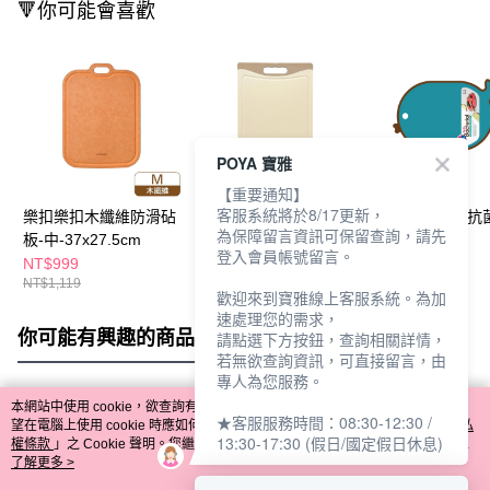
🔻你可能會喜歡
POYA 寶雅
【重要通知】
客服系統將於8/17更新，
樂扣樂扣木纖維防滑砧
樂扣樂扣PP止滑砧板-
樂扣樂扣-玩趣抗
為保障留言資訊可保留查詢，請先
板-中-37x27.5cm
粉-24.7x36cm
板-魚
登入會員帳號留言。
NT$999
NT$459
NT$339
NT$1,119
NT$519
NT$405
歡迎來到寶雅線上客服系統。為加
速處理您的需求，
你可能有興趣的商品
全站排行
請點選下方按鈕，查詢相關詳情，
若無欲查詢資訊，可直接留言，由
專人為您服務。
本網站中使用 cookie，欲查詢有關本網站使用 cookie 方式之詳情，及若您不希
★客服服務時間：08:30-12:30 /
熱門標籤
望在電腦上使用 cookie 時應如何變更電腦的 cookie 設定，請參閱本網站「
隱私
13:30-17:30 (假日/國定假日休息)
權條款
」之 Cookie 聲明。您繼續使用本網站即表示您同意本公司得按本網站使
用條款之 Cookie 聲明使用 cookie。
了解更多 >