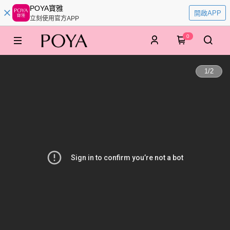
POYA寶雅
開啟APP
立刻使用官方APP
0
1
/
2