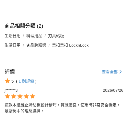
商品相關分類 (2)
生活日用
料理用品
刀具砧板
生活日用
★品牌精選
樂扣樂扣 LocknLock
評價
查看全部
5
(
1
則評價
)
j*******3
2026/07/26
這款木纖維止滑砧板設計精巧，質感優良，使用時非常安全穩定，
是廚房中的理想選擇。