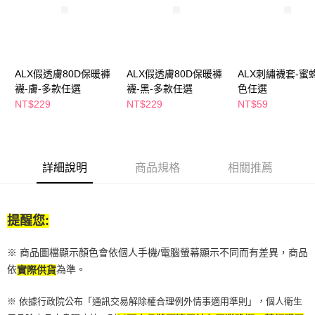
２．訂單成立數日內，您將收到繳費通知簡訊。
每筆NT$65，滿NT$390(含以上)免運費
３．收到繳費通知簡訊後14天內，點擊此簡訊中的連結，可透過四大超商／
ATM／網路銀行／等多元方式進行付款，方視為交易完成。
萊爾富取貨付款
※ 請注意：結帳手續完成當下不需立刻繳費，但若您需要取消訂單，請聯絡
每筆NT$65，滿NT$490(含以上)免運費
購買商品的店家。未經商家同意取消之訂單仍視為有效，需透過AFTEE先享
後付繳納相關費用。
ALX假透膚80D保暖褲
ALX假透膚80D保暖褲
ALX刺繡襪套-蜜
付款後萊爾富取貨
※ 交易是否成功請以「AFTEE先享後付 」之結帳頁面顯示為準，若有關於
襪-膚-多款任選
襪-黑-多款任選
色任選
是否繳費成功／繳費後需取消欲退款等相關疑問，請聯繫「AFTEE先享後付
NT$229
NT$229
NT$59
每筆NT$65，滿NT$490(含以上)免運費
客戶支援中心」
https://netprotections.freshdesk.com/support/home
7-11取貨付款
【注意事項】
１．透過由恩沛科技股份有限公司提供之「AFTEE先享後付」服務完成之交
每筆NT$65，滿NT$490(含以上)免運費
易，需依本服務之必要範圍內提供個人資料，並將交易相關給付款項請求債
詳細說明
商品規格
相關推薦
權轉讓予恩沛科技股份有限公司。
付款後7-11取貨
２．關於個人資料處理事宜，請瀏覽以下網址：
每筆NT$65，滿NT$490(含以上)免運費
https://aftee.tw/terms/#terms3
３．未成年的使用者請事先徵得法定代理人或監護人之同意方可使用
提醒您:
宅配(本島)
「AFTEE先享後付」，若未經同意申辦者引起之損失，本公司不負相關責
任。
每筆NT$100，滿NT$790(含以上)免運費
４．使用「AFTEE先享後付」時，將依據個別帳號之用戶狀況，依本公司即
※ 商品圖檔顯示顏色會依個人手機/電腦螢幕顯示不同而有差異，商品
時審查核予不同之上限額度；若仍有額度不足之情形，本公司將視審查結果
付款後寶雅門市自取(由倉庫統一出貨)
依
為準。
實際供貨
請求用戶進行身份認證。
每筆NT$80，滿NT$290(含以上)免運費
５．嚴禁一人註冊多個帳號或使用他人資訊註冊。若發現惡意使用之情形，
恩沛科技股份有限公司將有權停止該用戶之使用額度並採取法律行動。
※ 依據行政院公布「通訊交易解除權合理例外情事適用準則」，個人衛生