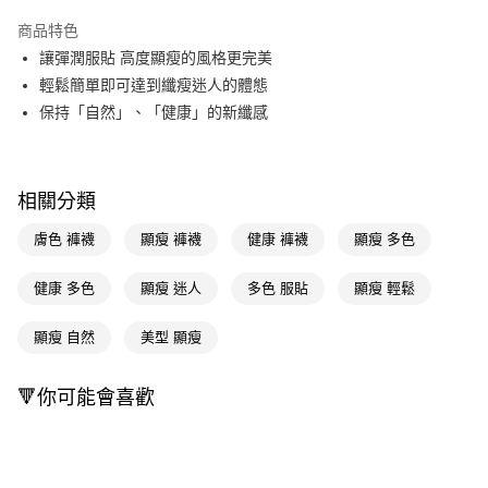
超商取貨付款
商品特色
LINE Pay
讓彈潤服貼 高度顯瘦的風格更完美
輕鬆簡單即可達到纖瘦迷人的體態
Apple Pay
保持「自然」、「健康」的新纖感
街口支付
悠遊付
相關分類
Google Pay
膚色 褲襪
顯瘦 褲襪
健康 褲襪
顯瘦 多色
AFTEE先享後付
相關說明
健康 多色
顯瘦 迷人
多色 服貼
顯瘦 輕鬆
【關於「AFTEE先享後付」】
即享券
AFTEE先享後付是「在收到商品之後才付款」的支付方式。 讓您購物簡單
顯瘦 自然
美型 顯瘦
便利好安心！
１．簡單：不需註冊會員、不需綁卡、不需儲值。
運送方式
２．便利：只要手機號碼，簡訊認證，即可結帳。
🔻你可能會喜歡
３．安心：先確認商品／服務後，再付款。
全家取貨付款
每筆NT$65，滿NT$390(含以上)免運費
【「AFTEE先享後付」結帳流程】
１．於結帳方式選擇「AFTEE先享後付」後，將跳轉至「AFTEE先享後付」
付款後全家取貨
結帳頁面，進行簡訊認證並確認金額後，即可完成結帳。