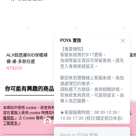
POYA 寶雅
【重要通知】
客服系統將於8/17更新，
ALX假透膚80D保暖褲
ALX假透膚80D保暖褲
ALX刺繡襪套-蜜
為保障留言資訊可保留查詢，請先
襪-膚-多款任選
襪-黑-多款任選
色任選
登入會員帳號留言。
NT$229
NT$229
NT$59
歡迎來到寶雅線上客服系統。為加
速處理您的需求，
你可能有興趣的商品
全站排行
請點選下方按鈕，查詢相關詳情，
若無欲查詢資訊，可直接留言，由
專人為您服務。
本網站中使用 cookie，欲查詢有關本網站使用 cookie 方式之詳情，及若您不希
★客服服務時間：08:30-12:30 /
熱門標籤
望在電腦上使用 cookie 時應如何變更電腦的 cookie 設定，請參閱本網站「
隱私
13:30-17:30 (假日/國定假日休息)
權條款
」之 Cookie 聲明。您繼續使用本網站即表示您同意本公司得按本網站使
用條款之 Cookie 聲明使用 cookie。
了解更多 >
Reply to POYA 寶雅