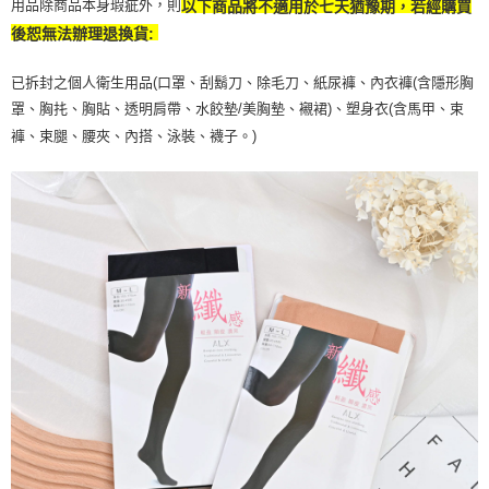
用品除商品本身瑕疵外，則
以下商品將不適用於七天猶豫期，若經購買
後恕無法辦理退換貨:
已拆封之個人衛生用品(口罩、刮鬍刀、除毛刀、紙尿褲、內衣褲(含隱形胸
罩、胸扥、胸貼、透明肩帶、水餃墊/美胸墊、襯裙)、塑身衣(含馬甲、束
褲、束腿、腰夾、內搭、泳裝、襪子。)