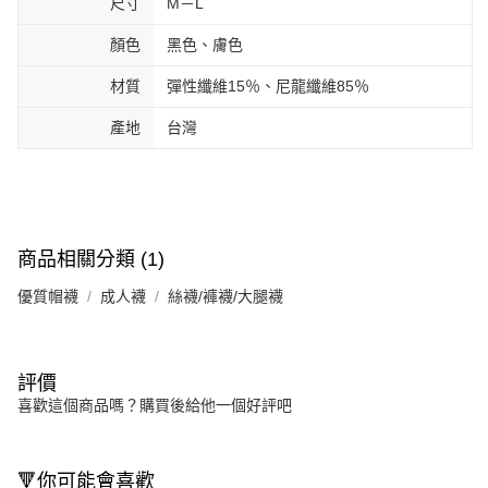
尺寸
M－L
顏色
黑色、膚色
材質
彈性纖維15％、尼龍纖維85％
產地
台灣
商品相關分類 (1)
優質帽襪
成人襪
絲襪/褲襪/大腿襪
評價
喜歡這個商品嗎？購買後給他一個好評吧
🔻你可能會喜歡