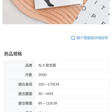
顯示電腦版詳細說明
商品規格
品牌
ALX 歐克斯
丹數
200D
適合身高
150－170CM
適合腰圍
30－45吋
適合臀圍
80－110CM