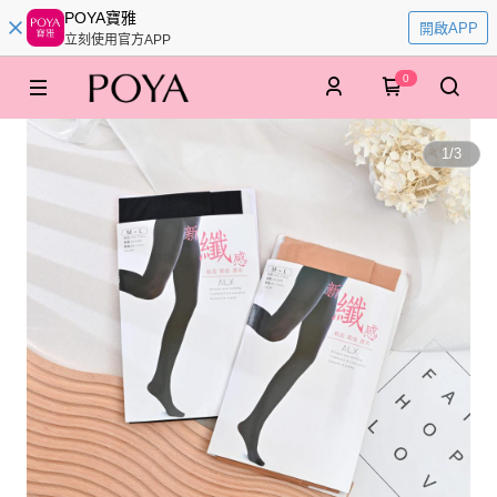
POYA寶雅
開啟APP
立刻使用官方APP
0
1
/
3