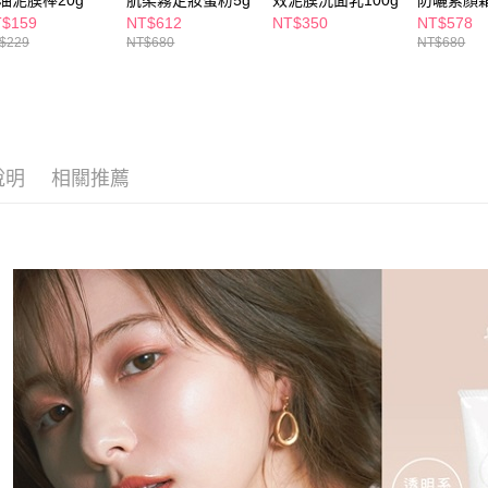
油泥膜棒20g
肌柔霧定妝蜜粉5g
效泥膜洗面乳100g
防曬素顏
２．關於
付款後7-1
SPF23★
$159
NT$612
NT$350
NT$578
https://aft
每筆NT$6
$229
NT$680
NT$680
３．未成
「AFTE
宅配(本島)
任。
４．使用「
每筆NT$1
即時審查
結果請求
付款後寶雅
５．嚴禁
說明
相關推薦
每筆NT$8
形，恩沛
動。