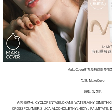
MakeCover毛孔隱形遮瑕美肌霜
品牌: MakeCover
類型: 妝前乳
內容物成分: CYCLOPENTASILOXANE,WATER,VINY DIMETHIC
CROSSPOLYMER,SILICA,ALCOHOL,ETHYLHEXYL PALMITATE, 