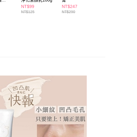
霜
淨化潔顏乳100g
膏
曬隔離精華80g-
個人資料處理事宜，請瀏覽以下網址：
1取貨
★★30G
潤粉
NT$99
NT$247
NT$259
ee.tw/terms/#terms3
5，滿NT$490(含以上)免運費
NT$125
NT$290
NT$348
年的使用者請事先徵得法定代理人或監護人之同意方可使用
E先享後付」，若未經同意申辦者引起之損失，本公司不負相關責
AFTEE先享後付」時，將依據個別帳號之用戶狀況，依本公司
00，滿NT$790(含以上)免運費
核予不同之上限額度；若仍有額度不足之情形，本公司將視審查
用戶進行身份認證。
門市自取(由倉庫統一出貨)
一人註冊多個帳號或使用他人資訊註冊。若發現惡意使用之情
0，滿NT$290(含以上)免運費
科技股份有限公司將有權停止該用戶之使用額度並採取法律行