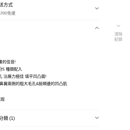
送方式
390免運
清除
紀錄
次付款
付款
膚的佳音!
分5 種類配入
孔 沿展力極佳 填平凹凸面!
!鼻翼兩側的粗大毛孔&臉頰邊的凹凸肌
遮瑕
y
類 (1)
享後付
臉部彩妝
腮紅/修容/遮瑕/打亮