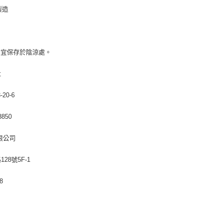
製造
,宜保存於陰涼處。
社
0-6
850
限公司
8號5F-1
8