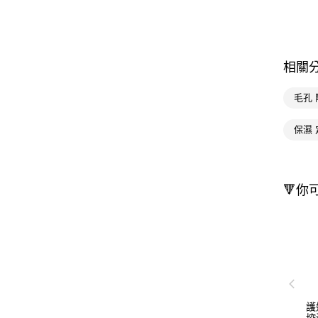
相關
毛孔 
保濕
🔻你
護