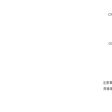
CR
O
注意事
用會