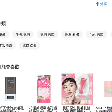
相關說明
分享
【關於「A
即享券
AFTEE
便利好安
１．簡單
分類
２．便利
運送方式
３．安心
隱形
毛孔 遮瑕
遮瑕 彩妝
保濕 彩妝
毛孔 彩妝
全家取貨
【「AFT
每筆NT$6
１．於結帳
 定妝噴霧
遮瑕 保濕
付」結帳
付款後全
２．訂單
３．收到繳
每筆NT$6
／ATM／
※ 請注意
可能會喜歡
萊爾富取
絡購買商品
先享後付
每筆NT$6
※ 交易是
是否繳費成
付款後萊
付客戶支
每筆NT$6
【注意事
7-11取貨
１．透過由
交易，需
每筆NT$6
妍天使竹炭毛孔
花漾美姬零毛孔透
肌研原生肌毛孔雙
MKUP 
求債權轉