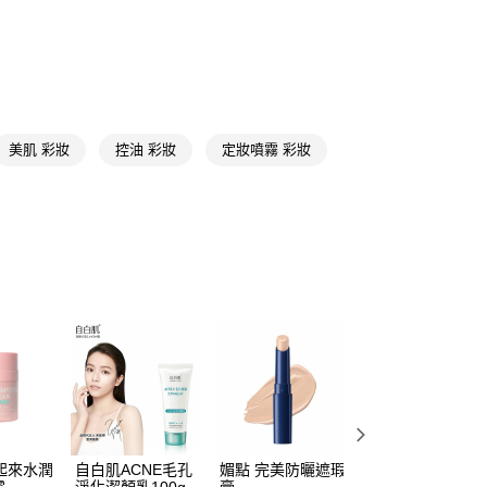
FTEE先享後付」】
先享後付是「在收到商品之後才付款」的支付方式。 讓您購物簡單
心！
：不需註冊會員、不需綁卡、不需儲值。
：只要手機號碼，簡訊認證，即可結帳。
：先確認商品／服務後，再付款。
美肌 彩妝
控油 彩妝
定妝噴霧 彩妝
付款
EE先享後付」結帳流程】
5，滿NT$390(含以上)免運費
方式選擇「AFTEE先享後付」後，將跳轉至「AFTEE先享後
頁面，進行簡訊認證並確認金額後，即可完成結帳。
家取貨
成立數日內，您將收到繳費通知簡訊。
費通知簡訊後14天內，點擊此簡訊中的連結，可透過四大超商
5，滿NT$390(含以上)免運費
網路銀行／等多元方式進行付款，方視為交易完成。
：結帳手續完成當下不需立刻繳費，但若您需要取消訂單，請聯
貨付款
的店家。未經商家同意取消之訂單仍視為有效，需透過AFTEE
繳納相關費用。
5，滿NT$490(含以上)免運費
否成功請以「AFTEE先享後付 」之結帳頁面顯示為準，若有關於
功／繳費後需取消欲退款等相關疑問，請聯繫「AFTEE先享後
爾富取貨
援中心」
https://netprotections.freshdesk.com/support/home
5，滿NT$490(含以上)免運費
項】
付款
恩沛科技股份有限公司提供之「AFTEE先享後付」服務完成之
依本服務之必要範圍內提供個人資料，並將交易相關給付款項請
5，滿NT$490(含以上)免運費
遮起來水潤
自白肌ACNE毛孔
媚點 完美防曬遮瑕
曬可皙透亮美肌防
讓予恩沛科技股份有限公司。