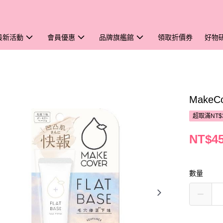
最新活動
會員優惠
品牌旗艦館
領取折價券
好物
Make
超取滿NT$
NT$4
數量