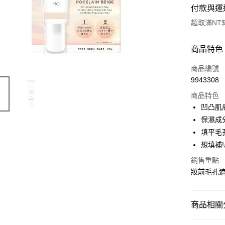
付款與運
超取滿NT$
付款方式
商品特色
POYA支付
商品編號
9943308
信用卡一
商品特色
超商取貨
凹凸肌
保濕成
LINE Pay
填平毛
Apple Pay
想填補
街口支付
銷售重點
妝前毛孔
悠遊付
Google Pa
商品相關分
AFTEE先
時尚彩妝