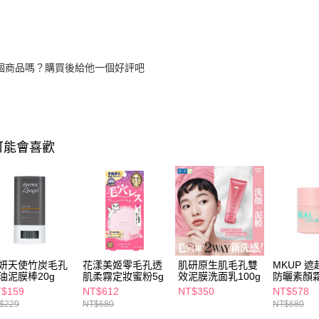
個商品嗎？購買後給他一個好評吧
可能會喜歡
妍天使竹炭毛孔
花漾美姬零毛孔透
肌研原生肌毛孔雙
MKUP 
油泥膜棒20g
肌柔霧定妝蜜粉5g
效泥膜洗面乳100g
防曬素顏
SPF23★
$159
NT$612
NT$350
NT$578
$229
NT$680
NT$680