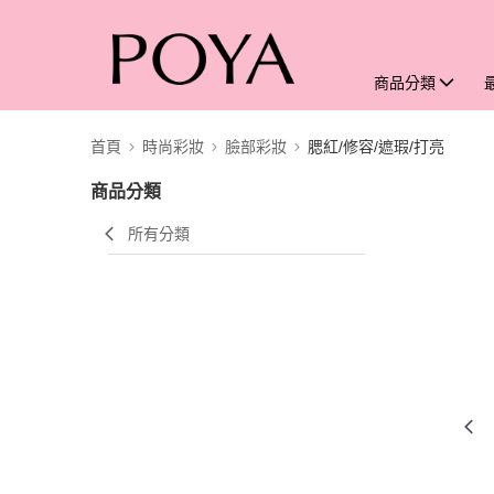
商品分類
首頁
時尚彩妝
臉部彩妝
腮紅/修容/遮瑕/打亮
商品分類
所有分類