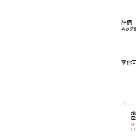
評價
喜歡這
🔻你
護
控
NT
NT