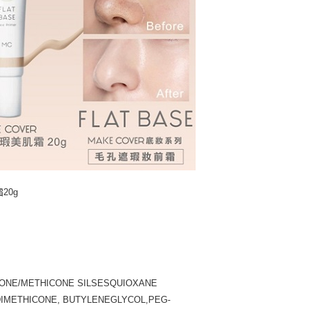
20g
ONE/METHICONE SILSESQUIOXANE
DIMETHICONE, BUTYLENEGLYCOL,PEG-