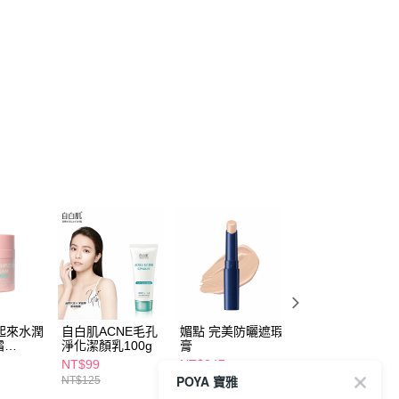
遮起來水潤
自白肌ACNE毛孔
媚點 完美防曬遮瑕
曬可皙透亮美肌防
霜
淨化潔顏乳100g
膏
曬隔離精華80g-
★★30G
潤粉
NT$99
NT$247
NT$259
POYA 寶雅
NT$125
NT$290
NT$348