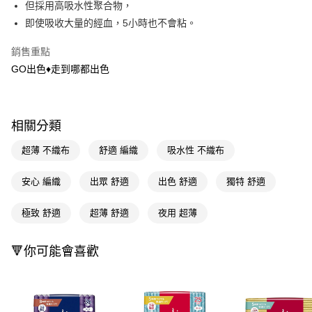
但採用高吸水性聚合物，
２．訂單成立數日內，您將收到繳費通知簡訊。
每筆NT$65，滿NT$390(含以上)免運費
即使吸收大量的經血，5小時也不會粘。
３．收到繳費通知簡訊後14天內，點擊此簡訊中的連結，可透過四大超商／
ATM／網路銀行／等多元方式進行付款，方視為交易完成。
萊爾富取貨付款
※ 請注意：結帳手續完成當下不需立刻繳費，但若您需要取消訂單，請聯絡
銷售重點
每筆NT$65，滿NT$490(含以上)免運費
購買商品的店家。未經商家同意取消之訂單仍視為有效，需透過AFTEE先享
GO出色♦走到哪都出色
後付繳納相關費用。
付款後萊爾富取貨
※ 交易是否成功請以「AFTEE先享後付 」之結帳頁面顯示為準，若有關於
是否繳費成功／繳費後需取消欲退款等相關疑問，請聯繫「AFTEE先享後付
每筆NT$65，滿NT$490(含以上)免運費
客戶支援中心」
https://netprotections.freshdesk.com/support/home
相關分類
7-11取貨付款
【注意事項】
１．透過由恩沛科技股份有限公司提供之「AFTEE先享後付」服務完成之交
每筆NT$65，滿NT$490(含以上)免運費
超薄 不織布
舒適 編織
吸水性 不織布
易，需依本服務之必要範圍內提供個人資料，並將交易相關給付款項請求債
權轉讓予恩沛科技股份有限公司。
付款後7-11取貨
安心 編織
出眾 舒適
出色 舒適
獨特 舒適
２．關於個人資料處理事宜，請瀏覽以下網址：
每筆NT$65，滿NT$490(含以上)免運費
https://aftee.tw/terms/#terms3
３．未成年的使用者請事先徵得法定代理人或監護人之同意方可使用
極致 舒適
超薄 舒適
夜用 超薄
宅配(本島)
「AFTEE先享後付」，若未經同意申辦者引起之損失，本公司不負相關責
任。
每筆NT$100，滿NT$790(含以上)免運費
４．使用「AFTEE先享後付」時，將依據個別帳號之用戶狀況，依本公司即
🔻你可能會喜歡
時審查核予不同之上限額度；若仍有額度不足之情形，本公司將視審查結果
付款後寶雅門市自取(由倉庫統一出貨)
請求用戶進行身份認證。
每筆NT$80，滿NT$290(含以上)免運費
５．嚴禁一人註冊多個帳號或使用他人資訊註冊。若發現惡意使用之情形，
恩沛科技股份有限公司將有權停止該用戶之使用額度並採取法律行動。