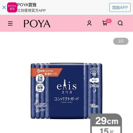
POYA寶雅
開啟APP
立刻使用官方APP
0
1
/
2