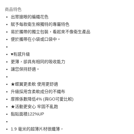
超商取貨付款
商品特色
LINE Pay
出眾搶眼的編織花色
賦予每款衛生棉獨特的專屬特色
Apple Pay
易於攜帶的獨立包裝，看起來不像衛生產品
街口支付
便於攜帶在小袋或口袋中。
悠遊付
♥有感升級
Google Pay
更薄，卻具有相同的吸收能力
讓您保持舒適。
AFTEE先享後付
相關說明
★蝶翼更柔軟 使用更舒適
【關於「AFTEE先享後付」】
即享券
AFTEE先享後付是「在收到商品之後才付款」的支付方式。 讓您購物簡單
升級採用含柔軟成分的不織布
便利好安心！
摩擦係數降低4% (與GO可愛比較)
１．簡單：不需註冊會員、不需綁卡、不需儲值。
運送方式
２．便利：只要手機號碼，簡訊認證，即可結帳。
★活動更安心 牢固不亂跑
３．安心：先確認商品／服務後，再付款。
全家取貨付款
黏貼面積122%UP
每筆NT$65，滿NT$390(含以上)免運費
【「AFTEE先享後付」結帳流程】
１．於結帳方式選擇「AFTEE先享後付」後，將跳轉至「AFTEE先享後付」
1.9 毫米的超薄片材很纖薄，
付款後全家取貨
結帳頁面，進行簡訊認證並確認金額後，即可完成結帳。