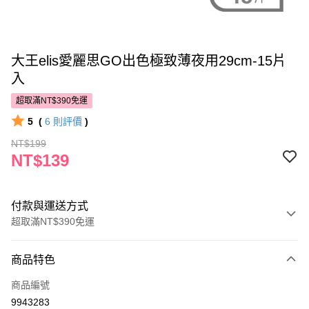
大王elis愛麗思GO出色極致薄夜用29cm-15片
入
超取滿NT$390免運
5
(
6
則評價
)
NT$199
NT$139
付款與運送方式
超取滿NT$390免運
付款方式
商品特色
POYA支付
商品編號
信用卡一次付款
9943283