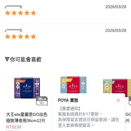
c*********6
2026/03/28
c*********6
2026/03/28
🔻你可能會喜歡
POYA 寶雅
【重要通知】
客服系統將於8/17更新，
大王elis愛麗思GO出色
大王elis愛麗思GO出色
大王elis愛麗思G
為保障留言資訊可保留查詢，請先
極致薄夜用36cm12片
極致薄25cm19片
極致薄17cm36片
登入會員帳號留言。
NT$139
NT$139
NT$139