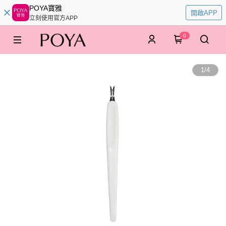
POYA寶雅
開啟APP
立刻使用官方APP
0
1
/
4