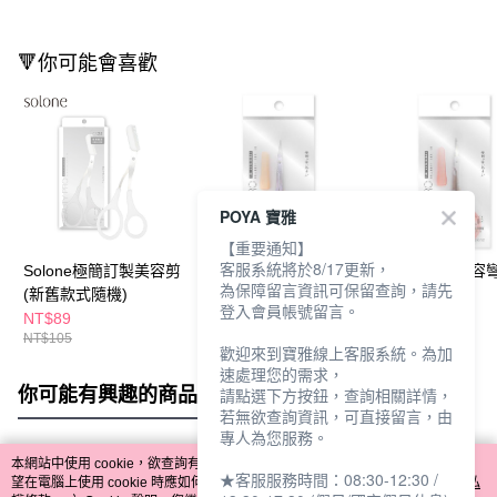
🔻你可能會喜歡
POYA 寶雅
【重要通知】
客服系統將於8/17更新，
Solone極簡訂製美容剪
Solone精巧美容直剪
Solone精巧美容
為保障留言資訊可保留查詢，請先
(新舊款式隨機)
登入會員帳號留言。
NT$89
NT$64
NT$64
NT$105
NT$75
NT$75
歡迎來到寶雅線上客服系統。為加
速處理您的需求，
你可能有興趣的商品
全站排行
請點選下方按鈕，查詢相關詳情，
若無欲查詢資訊，可直接留言，由
專人為您服務。
本網站中使用 cookie，欲查詢有關本網站使用 cookie 方式之詳情，及若您不希
★客服服務時間：08:30-12:30 /
熱門標籤
望在電腦上使用 cookie 時應如何變更電腦的 cookie 設定，請參閱本網站「
隱私