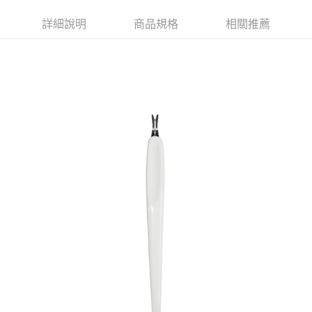
ATM／網路銀行／等多元方式進行付款，方視為交易完成。
萊爾富取貨付款
※ 請注意：結帳手續完成當下不需立刻繳費，但若您需要取消訂單，請聯絡
詳細說明
商品規格
相關推薦
每筆NT$65，滿NT$490(含以上)免運費
購買商品的店家。未經商家同意取消之訂單仍視為有效，需透過AFTEE先享
後付繳納相關費用。
付款後萊爾富取貨
※ 交易是否成功請以「AFTEE先享後付 」之結帳頁面顯示為準，若有關於
是否繳費成功／繳費後需取消欲退款等相關疑問，請聯繫「AFTEE先享後付
每筆NT$65，滿NT$490(含以上)免運費
客戶支援中心」
https://netprotections.freshdesk.com/support/home
7-11取貨付款
【注意事項】
１．透過由恩沛科技股份有限公司提供之「AFTEE先享後付」服務完成之交
每筆NT$65，滿NT$490(含以上)免運費
易，需依本服務之必要範圍內提供個人資料，並將交易相關給付款項請求債
權轉讓予恩沛科技股份有限公司。
付款後7-11取貨
２．關於個人資料處理事宜，請瀏覽以下網址：
每筆NT$65，滿NT$490(含以上)免運費
https://aftee.tw/terms/#terms3
３．未成年的使用者請事先徵得法定代理人或監護人之同意方可使用
宅配(本島)
「AFTEE先享後付」，若未經同意申辦者引起之損失，本公司不負相關責
任。
每筆NT$100，滿NT$790(含以上)免運費
４．使用「AFTEE先享後付」時，將依據個別帳號之用戶狀況，依本公司即
時審查核予不同之上限額度；若仍有額度不足之情形，本公司將視審查結果
付款後寶雅門市自取(由倉庫統一出貨)
請求用戶進行身份認證。
每筆NT$80，滿NT$290(含以上)免運費
５．嚴禁一人註冊多個帳號或使用他人資訊註冊。若發現惡意使用之情形，
恩沛科技股份有限公司將有權停止該用戶之使用額度並採取法律行動。