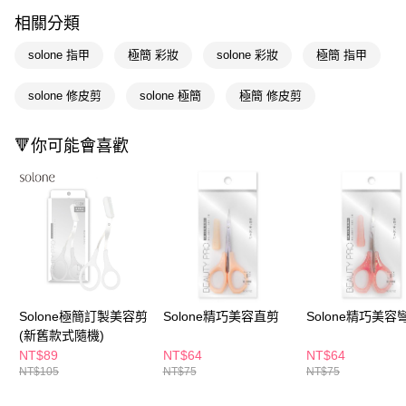
LINE Pay
相關分類
Apple Pay
solone 指甲
極簡 彩妝
solone 彩妝
極簡 指甲
街口支付
solone 修皮剪
solone 極簡
極簡 修皮剪
悠遊付
Google Pay
🔻你可能會喜歡
AFTEE先享後付
相關說明
【關於「AFTEE先享後付」】
即享券
AFTEE先享後付是「在收到商品之後才付款」的支付方式。 讓您購物簡單
便利好安心！
１．簡單：不需註冊會員、不需綁卡、不需儲值。
運送方式
２．便利：只要手機號碼，簡訊認證，即可結帳。
３．安心：先確認商品／服務後，再付款。
全家取貨付款
Solone極簡訂製美容剪
Solone精巧美容直剪
Solone精巧美容
每筆NT$65，滿NT$390(含以上)免運費
【「AFTEE先享後付」結帳流程】
(新舊款式隨機)
１．於結帳方式選擇「AFTEE先享後付」後，將跳轉至「AFTEE先享後付」
NT$89
NT$64
NT$64
付款後全家取貨
結帳頁面，進行簡訊認證並確認金額後，即可完成結帳。
NT$105
NT$75
NT$75
２．訂單成立數日內，您將收到繳費通知簡訊。
每筆NT$65，滿NT$390(含以上)免運費
３．收到繳費通知簡訊後14天內，點擊此簡訊中的連結，可透過四大超商／