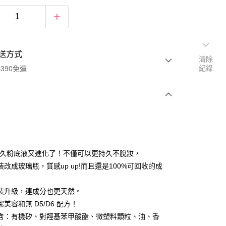
送方式
清除
紀錄
390免運
次付款
付款
r 持久粉底液又進化了！不僅可以更持久不脫妝，
裝改成玻璃瓶，質感up up!而且還是100%可回收的成
裝升級，連成分也更天然。
美容和無 D5/D6 配方！
含：有機矽、對羥基苯甲酸酯、微塑料顆粒、油、香