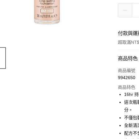
付款與運
超取滿NT$
付款方式
商品特色
POYA支付
商品編號
9942650
信用卡一
商品特色
超商取貨
16h
這次瓶
LINE Pay
分。
Apple Pay
不僅包
全新清潔
街口支付
配方不
悠遊付