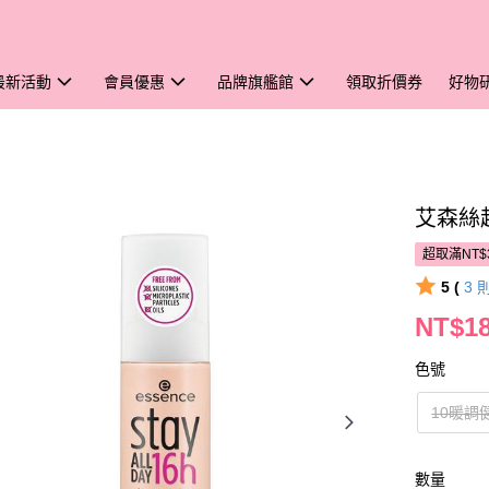
最新活動
會員優惠
品牌旗艦館
領取折價券
好物
艾森絲
超取滿NT$
5 (
3
NT$1
色號
10暖調
數量