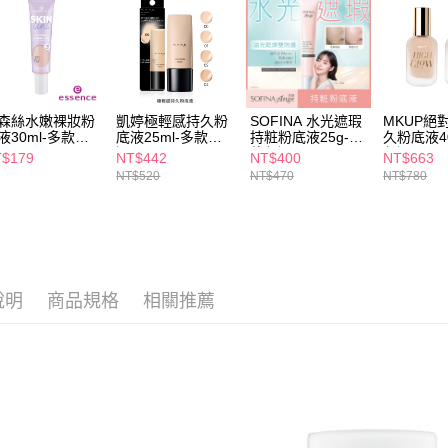
每筆NT$6
【注意事
7-11取貨
１．透過由
交易，需
每筆NT$6
求債權轉
２．關於
付款後7-1
https://aft
森絲水嫩裸妝粉
凱婷極輕感持久粉
SOFINA 水光遮瑕
MKUP絕
每筆NT$6
３．未成
液30ml-多款任
底液25ml-多款任
持粧粉底液25g-多
久粉底液40
選
款任選
任選
「AFTE
$179
NT$442
NT$400
NT$663
宅配(本島)
任。
NT$520
NT$470
NT$780
４．使用「
每筆NT$1
即時審查
結果請求
付款後寶雅
５．嚴禁
每筆NT$8
形，恩沛
動。
說明
商品規格
相關推薦