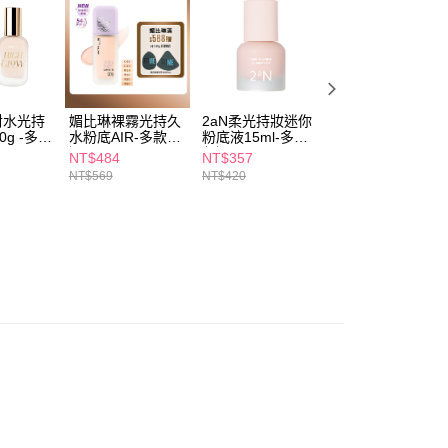
5，滿NT$490(含以上)免運費
項】
付款
恩沛科技股份有限公司提供之「AFTEE先享後付」服務完成之
依本服務之必要範圍內提供個人資料，並將交易相關給付款項請
5，滿NT$490(含以上)免運費
讓予恩沛科技股份有限公司。
個人資料處理事宜，請瀏覽以下網址：
1取貨
ee.tw/terms/#terms3
對水光持
媚比琳裸霧光持久
2aN柔光持妝迷你
Za 超磁久無瑕美
5，滿NT$490(含以上)免運費
年的使用者請事先徵得法定代理人或監護人之同意方可使用
g -多款
水粉底AIR-多款任
粉底液15ml-多款
肌粉底液25mL(多
選
任選
色可選)
E先享後付」，若未經同意申辦者引起之損失，本公司不負相關責
NT$484
NT$357
NT$323
NT$569
NT$420
NT$380
AFTEE先享後付」時，將依據個別帳號之用戶狀況，依本公司
00，滿NT$790(含以上)免運費
核予不同之上限額度；若仍有額度不足之情形，本公司將視審查
用戶進行身份認證。
門市自取(由倉庫統一出貨)
一人註冊多個帳號或使用他人資訊註冊。若發現惡意使用之情
0，滿NT$290(含以上)免運費
科技股份有限公司將有權停止該用戶之使用額度並採取法律行