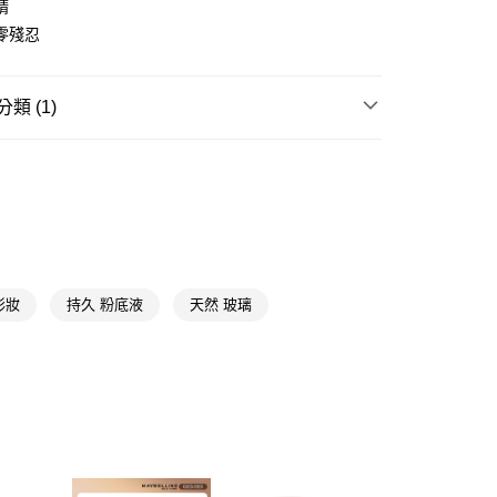
精
零殘忍
y
享後付
類 (1)
FTEE先享後付」】
先享後付是「在收到商品之後才付款」的支付方式。 讓您購物簡單
臉部彩妝
粉底/隔離霜/飾底乳
心！
：不需註冊會員、不需綁卡、不需儲值。
：只要手機號碼，簡訊認證，即可結帳。
：先確認商品／服務後，再付款。
付款
EE先享後付」結帳流程】
5，滿NT$390(含以上)免運費
方式選擇「AFTEE先享後付」後，將跳轉至「AFTEE先享後
彩妝
持久 粉底液
天然 玻璃
頁面，進行簡訊認證並確認金額後，即可完成結帳。
家取貨
成立數日內，您將收到繳費通知簡訊。
費通知簡訊後14天內，點擊此簡訊中的連結，可透過四大超商
5，滿NT$390(含以上)免運費
網路銀行／等多元方式進行付款，方視為交易完成。
：結帳手續完成當下不需立刻繳費，但若您需要取消訂單，請聯
貨付款
的店家。未經商家同意取消之訂單仍視為有效，需透過AFTEE
繳納相關費用。
5，滿NT$490(含以上)免運費
否成功請以「AFTEE先享後付 」之結帳頁面顯示為準，若有關於
功／繳費後需取消欲退款等相關疑問，請聯繫「AFTEE先享後
爾富取貨
援中心」
https://netprotections.freshdesk.com/support/home