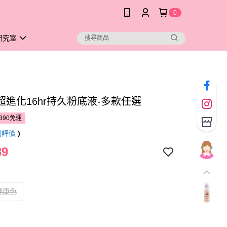
0
研究室
超進化16hr持久粉底液-多款任選
390免運
則評價
)
89
健康色