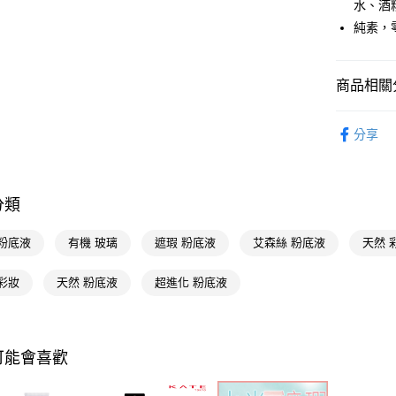
水、酒
純素，
Google Pa
AFTEE先
相關說明
商品相關分
【關於「A
即享券
AFTEE
時尚彩妝
便利好安
分享
１．簡單
２．便利
運送方式
３．安心
分類
全家取貨
【「AFT
每筆NT$6
１．於結帳
 粉底液
有機 玻璃
遮瑕 粉底液
艾森絲 粉底液
天然 
付」結帳
付款後全
２．訂單
３．收到繳
彩妝
天然 粉底液
超進化 粉底液
每筆NT$6
／ATM／
※ 請注意
萊爾富取
絡購買商品
先享後付
每筆NT$6
可能會喜歡
※ 交易是
是否繳費成
付款後萊
付客戶支