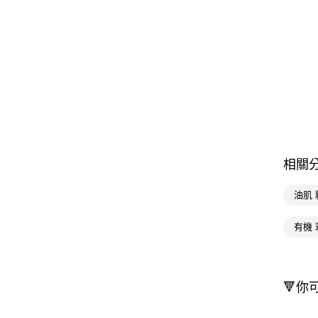
相關
油肌
有機 
🔻你