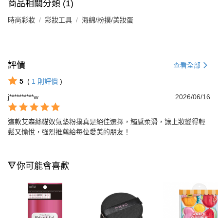
商品相關分類 (1)
時尚彩妝
彩妝工具
海綿/粉撲/美妝蛋
評價
查看全部
5
(
1
則評價
)
j**********w
2026/06/16
這款艾森絲貓奴氣墊粉撲真是絕佳選擇，觸感柔滑，讓上妝變得輕
鬆又愉悅，強烈推薦給每位愛美的朋友！
🔻你可能會喜歡