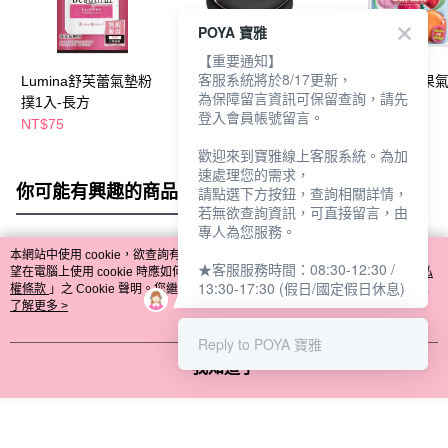
POYA 寶雅
【重要通知】
客服系統將於8/17更新，
Lumina舒芙蕾氣墊粉
MEKO 氣墊粉撲 2入-
MEKO妝園蔬果
為保障留言資訊可保留查詢，請先
撲1入-長方
黑(EE-087)
撲8入
登入會員帳號留言。
NT$75
NT$79
NT$129
歡迎來到寶雅線上客服系統。為加
速處理您的需求，
你可能有興趣的商品
全站排行
請點選下方按鈕，查詢相關詳情，
若無欲查詢資訊，可直接留言，由
專人為您服務。
本網站中使用 cookie，欲查詢有關本網站使用 cookie 方式之詳情，及若您不希
★客服服務時間：08:30-12:30 /
熱門標籤
望在電腦上使用 cookie 時應如何變更電腦的 cookie 設定，請參閱本網站「
隱私
13:30-17:30 (假日/國定假日休息)
權條款
」之 Cookie 聲明。您繼續使用本網站即表示您同意本公司得按本網站使
用條款之 Cookie 聲明使用 cookie。
了解更多 >
Reply to POYA 寶雅
我知道了