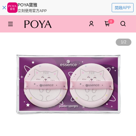
POYA寶雅
開啟APP
立刻使用官方APP
0
1
/
2