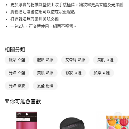
LINE Pay
更加厚實的粉撲氣墊使上妝手感極佳，讓妝容更具立體及光澤感
將粉撲沾濕後使用可以使底妝更服貼
Apple Pay
打造韓妞無瑕柔焦美肌必備
街口支付
一包2入，可交替使用，細菌不殘留。
悠遊付
Google Pay
相關分類
AFTEE先享後付
服貼 立體
服貼 彩妝
艾森絲 彩妝
美肌 立體
相關說明
【關於「AFTEE先享後付」】
光澤 立體
美肌 彩妝
彩妝 立體
加厚 立體
即享券
AFTEE先享後付是「在收到商品之後才付款」的支付方式。 讓您購物簡單
便利好安心！
１．簡單：不需註冊會員、不需綁卡、不需儲值。
光澤 彩妝
氣墊 粉撲
運送方式
２．便利：只要手機號碼，簡訊認證，即可結帳。
３．安心：先確認商品／服務後，再付款。
全家取貨付款
🔻你可能會喜歡
每筆NT$65，滿NT$390(含以上)免運費
【「AFTEE先享後付」結帳流程】
１．於結帳方式選擇「AFTEE先享後付」後，將跳轉至「AFTEE先享後付」
付款後全家取貨
結帳頁面，進行簡訊認證並確認金額後，即可完成結帳。
２．訂單成立數日內，您將收到繳費通知簡訊。
每筆NT$65，滿NT$390(含以上)免運費
３．收到繳費通知簡訊後14天內，點擊此簡訊中的連結，可透過四大超商／