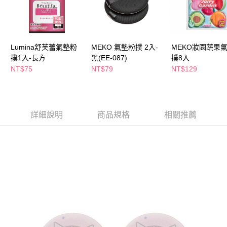
ATM／網路銀行／等多元方式進行付款，方視為交易完成。
萊爾富取貨付款
※ 請注意：結帳手續完成當下不需立刻繳費，但若您需要取消訂單，請聯絡
每筆NT$65，滿NT$490(含以上)免運費
購買商品的店家。未經商家同意取消之訂單仍視為有效，需透過AFTEE先享
後付繳納相關費用。
付款後萊爾富取貨
※ 交易是否成功請以「AFTEE先享後付 」之結帳頁面顯示為準，若有關於
Lumina舒芙蕾氣墊粉
MEKO 氣墊粉撲 2入-
MEKO妝園蔬果
是否繳費成功／繳費後需取消欲退款等相關疑問，請聯繫「AFTEE先享後付
每筆NT$65，滿NT$490(含以上)免運費
撲1入-長方
黑(EE-087)
撲8入
客戶支援中心」
https://netprotections.freshdesk.com/support/home
NT$75
NT$79
NT$129
7-11取貨付款
【注意事項】
１．透過由恩沛科技股份有限公司提供之「AFTEE先享後付」服務完成之交
每筆NT$65，滿NT$490(含以上)免運費
易，需依本服務之必要範圍內提供個人資料，並將交易相關給付款項請求債
權轉讓予恩沛科技股份有限公司。
付款後7-11取貨
詳細說明
商品規格
相關推薦
２．關於個人資料處理事宜，請瀏覽以下網址：
每筆NT$65，滿NT$490(含以上)免運費
https://aftee.tw/terms/#terms3
３．未成年的使用者請事先徵得法定代理人或監護人之同意方可使用
宅配(本島)
「AFTEE先享後付」，若未經同意申辦者引起之損失，本公司不負相關責
任。
每筆NT$100，滿NT$790(含以上)免運費
４．使用「AFTEE先享後付」時，將依據個別帳號之用戶狀況，依本公司即
時審查核予不同之上限額度；若仍有額度不足之情形，本公司將視審查結果
付款後寶雅門市自取(由倉庫統一出貨)
請求用戶進行身份認證。
每筆NT$80，滿NT$290(含以上)免運費
５．嚴禁一人註冊多個帳號或使用他人資訊註冊。若發現惡意使用之情形，
恩沛科技股份有限公司將有權停止該用戶之使用額度並採取法律行動。