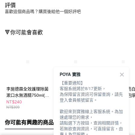
評價
喜歡這個商品嗎？購買後給他一個好評吧
🔻你可能會喜歡
POYA 寶雅
【重要通知】
客服系統將於8/17更新，
李施德霖全效護理除菌
李施德霖全效護理防蛀
李施德霖健康亮
為保障留言資訊可保留查詢，請先
漱口水無酒精750ml(包
漱口水無酒精750ml(包
漱口水750ml(包
登入會員帳號留言。
裝隨機出貨)
裝隨機出貨)
出貨)
NT$240
NT$240
NT$269
NT$309
NT$309
NT$309
歡迎來到寶雅線上客服系統。為加
速處理您的需求，
你可能有興趣的商品
全站排行
請點選下方按鈕，查詢相關詳情，
若無欲查詢資訊，可直接留言，由
專人為您服務。