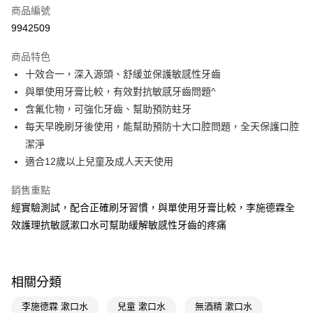
商品編號
信用卡一次付款
9942509
超商取貨付款
商品特色
LINE Pay
十效合一，深入源頭、舒緩並保護敏感性牙齒
與單使用牙膏比較，有效對抗敏感牙齒問題^
Apple Pay
含氟化物，可強化牙齒、幫助預防蛀牙
街口支付
每天早晚刷牙後使用，能幫助預防十大口腔問題，全天保護口腔
潔淨
悠遊付
適合12歲以上兒童及成人天天使用
Google Pay
銷售重點
AFTEE先享後付
經實驗測試，配合正確刷牙習慣，與單使用牙膏比較，李施德霖全
相關說明
效護理抗敏感漱口水可幫助緩解敏感性牙齒的疼痛
【關於「AFTEE先享後付」】
即享券
AFTEE先享後付是「在收到商品之後才付款」的支付方式。 讓您購物簡單
便利好安心！
１．簡單：不需註冊會員、不需綁卡、不需儲值。
運送方式
相關分類
２．便利：只要手機號碼，簡訊認證，即可結帳。
３．安心：先確認商品／服務後，再付款。
全家取貨付款
李施德霖 漱口水
兒童 漱口水
無酒精 漱口水