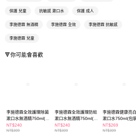
每筆NT$65，滿NT$390(含以上)免運費
【「AFTEE先享後付」結帳流程】
１．於結帳方式選擇「AFTEE先享後付」後，將跳轉至「AFTEE先享後付」
保護 兒童
抗敏感 漱口水
保護 成人
付款後全家取貨
結帳頁面，進行簡訊認證並確認金額後，即可完成結帳。
２．訂單成立數日內，您將收到繳費通知簡訊。
每筆NT$65，滿NT$390(含以上)免運費
李施德霖 無酒精
李施德霖 全效
李施德霖 抗敏感
３．收到繳費通知簡訊後14天內，點擊此簡訊中的連結，可透過四大超商／
ATM／網路銀行／等多元方式進行付款，方視為交易完成。
萊爾富取貨付款
※ 請注意：結帳手續完成當下不需立刻繳費，但若您需要取消訂單，請聯絡
李施德霖 兒童
每筆NT$65，滿NT$490(含以上)免運費
購買商品的店家。未經商家同意取消之訂單仍視為有效，需透過AFTEE先享
後付繳納相關費用。
付款後萊爾富取貨
※ 交易是否成功請以「AFTEE先享後付 」之結帳頁面顯示為準，若有關於
🔻你可能會喜歡
是否繳費成功／繳費後需取消欲退款等相關疑問，請聯繫「AFTEE先享後付
每筆NT$65，滿NT$490(含以上)免運費
客戶支援中心」
https://netprotections.freshdesk.com/support/home
7-11取貨付款
【注意事項】
１．透過由恩沛科技股份有限公司提供之「AFTEE先享後付」服務完成之交
每筆NT$65，滿NT$490(含以上)免運費
易，需依本服務之必要範圍內提供個人資料，並將交易相關給付款項請求債
權轉讓予恩沛科技股份有限公司。
付款後7-11取貨
２．關於個人資料處理事宜，請瀏覽以下網址：
每筆NT$65，滿NT$490(含以上)免運費
https://aftee.tw/terms/#terms3
３．未成年的使用者請事先徵得法定代理人或監護人之同意方可使用
宅配(本島)
李施德霖全效護理除菌
李施德霖全效護理防蛀
李施德霖健康亮
「AFTEE先享後付」，若未經同意申辦者引起之損失，本公司不負相關責
漱口水無酒精750ml(包
漱口水無酒精750ml(包
漱口水750ml(包
任。
每筆NT$100，滿NT$790(含以上)免運費
４．使用「AFTEE先享後付」時，將依據個別帳號之用戶狀況，依本公司即
裝隨機出貨)
裝隨機出貨)
出貨)
NT$240
NT$240
NT$269
時審查核予不同之上限額度；若仍有額度不足之情形，本公司將視審查結果
付款後寶雅門市自取(由倉庫統一出貨)
NT$309
NT$309
NT$309
請求用戶進行身份認證。