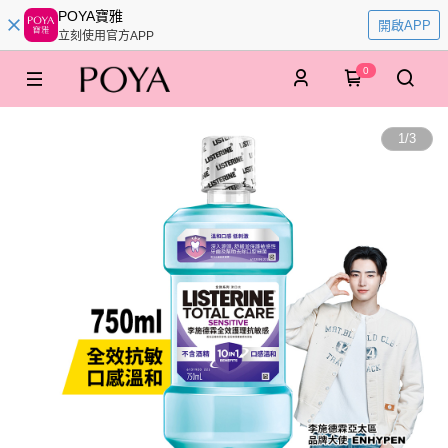
POYA寶雅
開啟APP
立刻使用官方APP
0
1
/
3