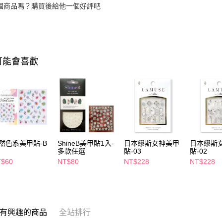
個商品嗎？購買後給他一個好評吧
可能會喜歡
然色系美甲貼-B
ShineB美甲貼1入-
日本繆斯女神美甲
日本繆斯
多款任選
貼-03
貼-02
T$60
NT$80
NT$228
NT$228
有興趣的商品
全站排行