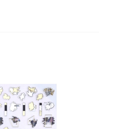
個人資料處理事宜，請瀏覽以下網址：
1取貨
ee.tw/terms/#terms3
5，滿NT$490(含以上)免運費
年的使用者請事先徵得法定代理人或監護人之同意方可使用
E先享後付」，若未經同意申辦者引起之損失，本公司不負相關責
AFTEE先享後付」時，將依據個別帳號之用戶狀況，依本公司
00，滿NT$790(含以上)免運費
核予不同之上限額度；若仍有額度不足之情形，本公司將視審查
用戶進行身份認證。
門市自取(由倉庫統一出貨)
一人註冊多個帳號或使用他人資訊註冊。若發現惡意使用之情
0，滿NT$290(含以上)免運費
科技股份有限公司將有權停止該用戶之使用額度並採取法律行