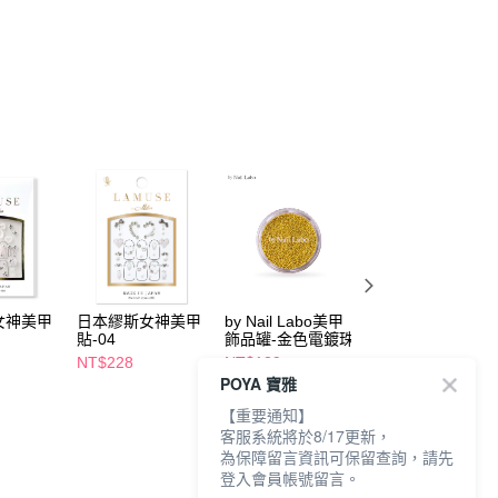
女神美甲
日本繆斯女神美甲
by Nail Labo美甲
MEKO光感免照燈
貼-04
飾品罐-金色電鍍珠
凝膠美甲貼1入
(H48-53系列)-多
NT$228
NT$129
NT$99
款任選
POYA 寶雅
【重要通知】
客服系統將於8/17更新，
為保障留言資訊可保留查詢，請先
登入會員帳號留言。