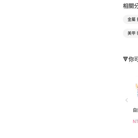
相關
金屬 
美甲 
🔻你
自
N