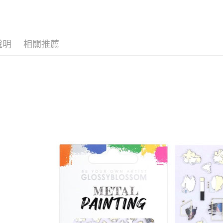
２．關於
付款後7-1
https://aft
每筆NT$6
３．未成
「AFTE
宅配(本島)
任。
說明
相關推薦
４．使用「
每筆NT$1
即時審查
結果請求
付款後寶雅
５．嚴禁
每筆NT$8
形，恩沛
動。