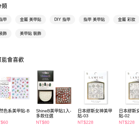
相關說明
分類
【關於「A
即享券
AFTEE
便利好安
指甲
金屬 美甲貼
DIY 指甲
指甲 美甲貼
金屬 彩妝
１．簡單
２．便利
運送方式
裝飾
美甲貼 裝飾
３．安心
全家取貨
【「AFT
每筆NT$6
１．於結帳
付」結帳
可能會喜歡
付款後全
２．訂單
３．收到繳
每筆NT$6
／ATM／
※ 請注意
萊爾富取
絡購買商品
先享後付
每筆NT$6
※ 交易是
是否繳費成
付款後萊
付客戶支
然色系美甲貼-B
ShineB美甲貼1入-
日本繆斯女神美甲
日本繆斯
每筆NT$6
多款任選
貼-03
貼-02
【注意事
T$60
NT$80
NT$228
NT$228
7-11取貨
１．透過由
交易，需
每筆NT$6
求債權轉