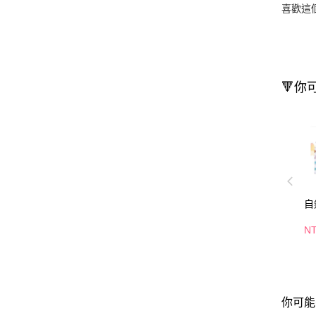
喜歡這
🔻你
自
N
你可能