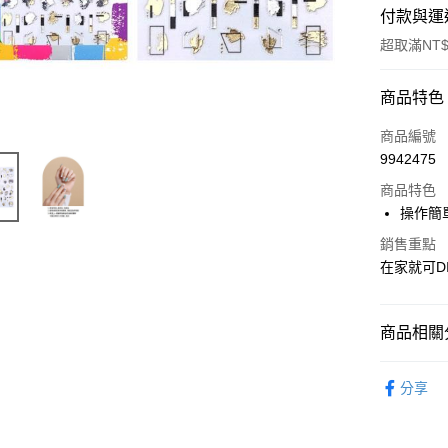
付款與運
超取滿NT$
付款方式
商品特色
POYA支付
商品編號
9942475
信用卡一
商品特色
超商取貨
操作簡
LINE Pay
銷售重點
在家就可D
Apple Pay
街口支付
商品相關分
悠遊付
時尚彩妝
分享
Google Pa
AFTEE先