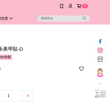
0
研究室
系美甲貼-D
390免運
0