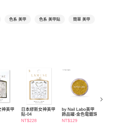
FTEE先享後付」】
先享後付是「在收到商品之後才付款」的支付方式。 讓您購物簡單
心！
色系 美甲
色系 美甲貼
簡單 美甲
：不需註冊會員、不需綁卡、不需儲值。
：只要手機號碼，簡訊認證，即可結帳。
：先確認商品／服務後，再付款。
付款
EE先享後付」結帳流程】
5，滿NT$390(含以上)免運費
方式選擇「AFTEE先享後付」後，將跳轉至「AFTEE先享後
頁面，進行簡訊認證並確認金額後，即可完成結帳。
家取貨
成立數日內，您將收到繳費通知簡訊。
費通知簡訊後14天內，點擊此簡訊中的連結，可透過四大超商
5，滿NT$390(含以上)免運費
網路銀行／等多元方式進行付款，方視為交易完成。
：結帳手續完成當下不需立刻繳費，但若您需要取消訂單，請聯
貨付款
的店家。未經商家同意取消之訂單仍視為有效，需透過AFTEE
繳納相關費用。
5，滿NT$490(含以上)免運費
否成功請以「AFTEE先享後付 」之結帳頁面顯示為準，若有關於
功／繳費後需取消欲退款等相關疑問，請聯繫「AFTEE先享後
爾富取貨
援中心」
https://netprotections.freshdesk.com/support/home
女神美甲
日本繆斯女神美甲
by Nail Labo美甲
MEKO光感免照燈
5，滿NT$490(含以上)免運費
貼-04
飾品罐-金色電鍍珠
凝膠美甲貼1入
項】
(H48-53系列)-多
NT$228
NT$129
NT$99
付款
恩沛科技股份有限公司提供之「AFTEE先享後付」服務完成之
款任選
依本服務之必要範圍內提供個人資料，並將交易相關給付款項請
5，滿NT$490(含以上)免運費
讓予恩沛科技股份有限公司。