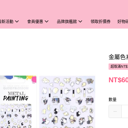
最新活動
會員優惠
品牌旗艦館
領取折價券
好物
金屬色
超取滿NT$
NT$6
數量