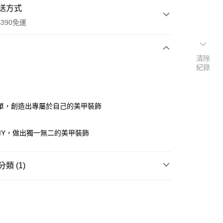
送方式
390免運
清除
紀錄
次付款
付款
單，創造出專屬於自己的美甲裝飾
IY，做出獨一無二的美甲裝飾
類 (1)
指甲彩繪
手足保養/護甲/美甲用具
y
享後付