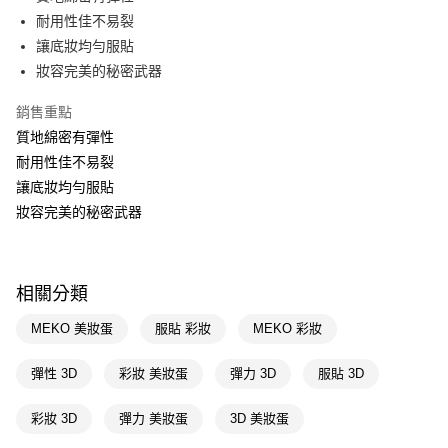
耐用性佳不易裂
Apple Pay
讓底妝均勻服貼
街口支付
妝容完美的秘密武器
悠遊付
銷售重點
質地綿密有彈性
Google Pay
耐用性佳不易裂
AFTEE先享後付
讓底妝均勻服貼
相關說明
妝容完美的秘密武器
【關於「AFTEE先享後付」】
即享券
AFTEE先享後付是「在收到商品之後才付款」的支付方式。 讓您購物簡單
便利好安心！
１．簡單：不需註冊會員、不需綁卡、不需儲值。
運送方式
相關分類
２．便利：只要手機號碼，簡訊認證，即可結帳。
３．安心：先確認商品／服務後，再付款。
全家取貨付款
MEKO 美妝蛋
服貼 彩妝
MEKO 彩妝
每筆NT$65，滿NT$390(含以上)免運費
【「AFTEE先享後付」結帳流程】
１．於結帳方式選擇「AFTEE先享後付」後，將跳轉至「AFTEE先享後付」
彈性 3D
彩妝 美妝蛋
彈力 3D
服貼 3D
付款後全家取貨
結帳頁面，進行簡訊認證並確認金額後，即可完成結帳。
２．訂單成立數日內，您將收到繳費通知簡訊。
每筆NT$65，滿NT$390(含以上)免運費
彩妝 3D
彈力 美妝蛋
3D 美妝蛋
３．收到繳費通知簡訊後14天內，點擊此簡訊中的連結，可透過四大超商／
ATM／網路銀行／等多元方式進行付款，方視為交易完成。