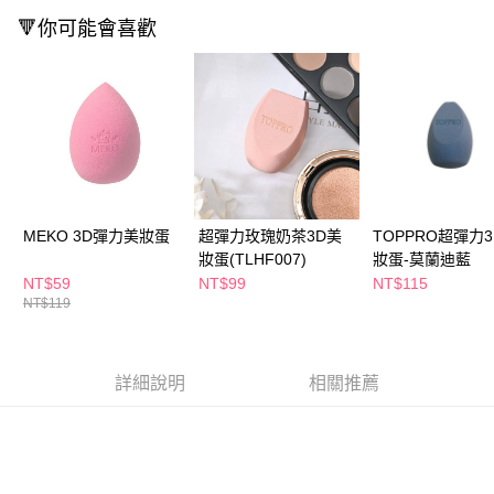
萊爾富取貨付款
※ 請注意：結帳手續完成當下不需立刻繳費，但若您需要取消訂單，請聯絡
🔻你可能會喜歡
每筆NT$65，滿NT$490(含以上)免運費
購買商品的店家。未經商家同意取消之訂單仍視為有效，需透過AFTEE先享
後付繳納相關費用。
付款後萊爾富取貨
※ 交易是否成功請以「AFTEE先享後付 」之結帳頁面顯示為準，若有關於
是否繳費成功／繳費後需取消欲退款等相關疑問，請聯繫「AFTEE先享後付
每筆NT$65，滿NT$490(含以上)免運費
客戶支援中心」
https://netprotections.freshdesk.com/support/home
7-11取貨付款
【注意事項】
１．透過由恩沛科技股份有限公司提供之「AFTEE先享後付」服務完成之交
每筆NT$65，滿NT$490(含以上)免運費
易，需依本服務之必要範圍內提供個人資料，並將交易相關給付款項請求債
權轉讓予恩沛科技股份有限公司。
付款後7-11取貨
２．關於個人資料處理事宜，請瀏覽以下網址：
MEKO 3D彈力美妝蛋
超彈力玫瑰奶茶3D美
TOPPRO超彈力
每筆NT$65，滿NT$490(含以上)免運費
https://aftee.tw/terms/#terms3
妝蛋(TLHF007)
妝蛋-莫蘭迪藍
３．未成年的使用者請事先徵得法定代理人或監護人之同意方可使用
宅配(本島)
NT$59
NT$99
NT$115
「AFTEE先享後付」，若未經同意申辦者引起之損失，本公司不負相關責
NT$119
任。
每筆NT$100，滿NT$790(含以上)免運費
４．使用「AFTEE先享後付」時，將依據個別帳號之用戶狀況，依本公司即
時審查核予不同之上限額度；若仍有額度不足之情形，本公司將視審查結果
付款後寶雅門市自取(由倉庫統一出貨)
請求用戶進行身份認證。
詳細說明
相關推薦
每筆NT$80，滿NT$290(含以上)免運費
５．嚴禁一人註冊多個帳號或使用他人資訊註冊。若發現惡意使用之情形，
恩沛科技股份有限公司將有權停止該用戶之使用額度並採取法律行動。