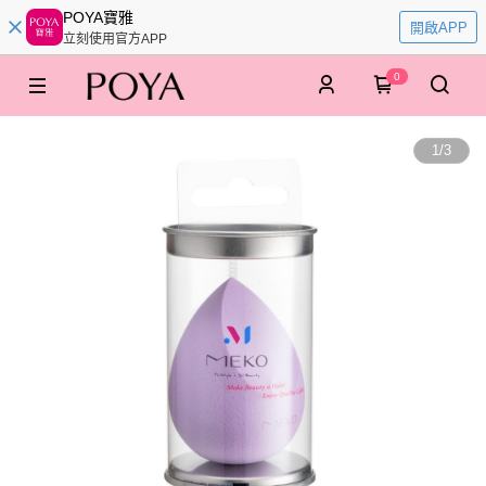
POYA寶雅
開啟APP
立刻使用官方APP
0
1
/
3