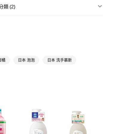
享後付
類 (2)
身體清潔
洗手乳/洗手慕斯/乾洗手
FTEE先享後付」】
先享後付是「在收到商品之後才付款」的支付方式。 讓您購物簡單
★品牌精選
獅王 LION
心！
：不需註冊會員、不需綁卡、不需儲值。
：只要手機號碼，簡訊認證，即可結帳。
：先確認商品／服務後，再付款。
付款
EE先享後付」結帳流程】
柑橘
日本 泡泡
日本 洗手慕斯
5，滿NT$390(含以上)免運費
方式選擇「AFTEE先享後付」後，將跳轉至「AFTEE先享後
頁面，進行簡訊認證並確認金額後，即可完成結帳。
家取貨
成立數日內，您將收到繳費通知簡訊。
費通知簡訊後14天內，點擊此簡訊中的連結，可透過四大超商
5，滿NT$390(含以上)免運費
網路銀行／等多元方式進行付款，方視為交易完成。
：結帳手續完成當下不需立刻繳費，但若您需要取消訂單，請聯
貨付款
的店家。未經商家同意取消之訂單仍視為有效，需透過AFTEE
繳納相關費用。
5，滿NT$490(含以上)免運費
否成功請以「AFTEE先享後付 」之結帳頁面顯示為準，若有關於
功／繳費後需取消欲退款等相關疑問，請聯繫「AFTEE先享後
爾富取貨
援中心」
https://netprotections.freshdesk.com/support/home
5，滿NT$490(含以上)免運費
項】
付款
恩沛科技股份有限公司提供之「AFTEE先享後付」服務完成之