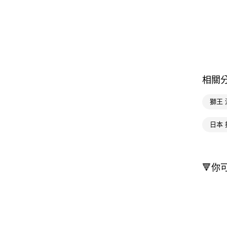
相關
獅王
日本 
🔻你