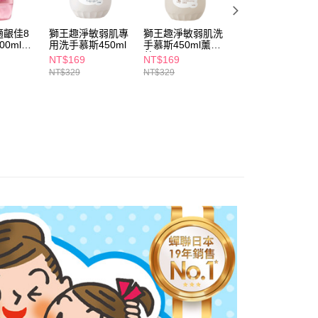
依本服務之必要範圍內提供個人資料，並將交易相關給付款項請
5，滿NT$490(含以上)免運費
讓予恩沛科技股份有限公司。
個人資料處理事宜，請瀏覽以下網址：
適齦佳8
獅王趣淨敏弱肌專
獅王趣淨敏弱肌洗
潤波香氛除菌洗手
1取貨
00ml柑
用洗手慕斯450ml
手慕斯450ml薰衣
慕斯300ml玫瑰香
ee.tw/terms/#terms3
5，滿NT$490(含以上)免運費
草
氛
年的使用者請事先徵得法定代理人或監護人之同意方可使用
NT$169
NT$169
NT$89
E先享後付」，若未經同意申辦者引起之損失，本公司不負相關責
NT$329
NT$329
AFTEE先享後付」時，將依據個別帳號之用戶狀況，依本公司
00，滿NT$790(含以上)免運費
核予不同之上限額度；若仍有額度不足之情形，本公司將視審查
用戶進行身份認證。
門市自取(由倉庫統一出貨)
一人註冊多個帳號或使用他人資訊註冊。若發現惡意使用之情
0，滿NT$290(含以上)免運費
科技股份有限公司將有權停止該用戶之使用額度並採取法律行