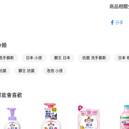
AFTEE先
商品相關分
相關說明
個人清潔
【關於「A
即享券
分享
AFTEE
個人清潔
便利好安
１．簡單
２．便利
運送方式
３．安心
分類
全家取貨
【「AFT
 洗手慕斯
日本 小孩
獅王 日本
抗菌 洗手慕斯
日本 
每筆NT$6
１．於結帳
付」結帳
付款後全
２．訂單
抗菌
獅王 抗菌
泡泡 小孩
３．收到繳
每筆NT$6
／ATM／
※ 請注意
萊爾富取
絡購買商品
可能會喜歡
先享後付
每筆NT$6
※ 交易是
是否繳費成
付款後萊
付客戶支
每筆NT$6
【注意事
7-11取貨
１．透過由