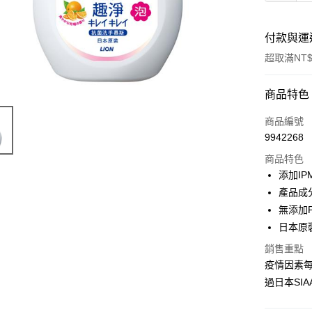
付款與運
超取滿NT$
付款方式
商品特色
POYA支付
商品編號
9942268
信用卡一
商品特色
超商取貨
添加I
產品成
LINE Pay
無添加P
Apple Pay
日本原
街口支付
銷售重點
疫情因素
悠遊付
過日本SI
Google Pa