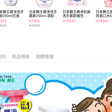
交易，需
每筆NT$6
求債權轉
２．關於
本獅王趣淨洗手
日本獅王趣淨洗手
日本獅王趣淨抗菌
日本獅王
付款後7-1
斯250ml花香
慕斯250ml-清新果
洗手慕斯補充
效漱口水6
https://aft
每筆NT$6
香
200ml柑橘
橘薄荷
３．未成
T$99
NT$99
NT$149
NT$300
「AFTE
$189
NT$189
宅配(本島)
任。
４．使用「
每筆NT$1
即時審查
結果請求
付款後寶雅
５．嚴禁
每筆NT$8
形，恩沛
說明
商品規格
相關推薦
動。