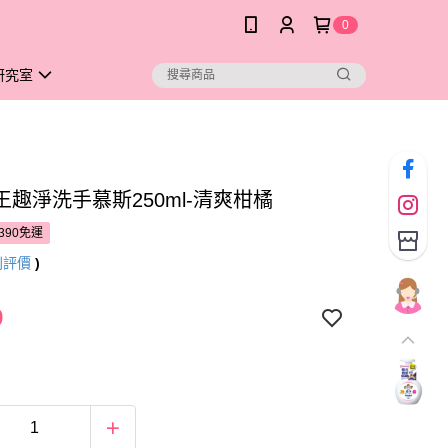
0
研究室
王趣淨洗手慕斯250ml-清爽柑橘
390免運
則評價
)
9