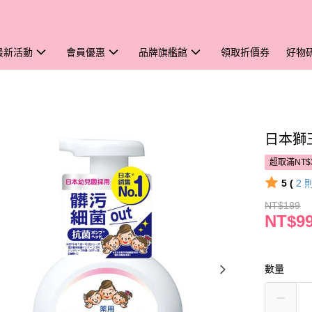
最新活動
會員優惠
品牌旗艦館
領取折價券
好物
日本獅
超取滿NT$
5 (
2
NT$189
NT$9
數量