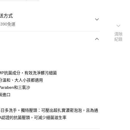
送方式
390免運
清除
紀錄
次付款
付款
PMP抗菌成分，有效洗淨髒污細菌
分溫和、大人小孩都適用
araben和三氯沙
裝進口
每日多洗手。獨特壓頭：可壓出超扎實濃密泡泡，且為通
AA認證的抗菌壓頭，可減少細菌滋生率
y