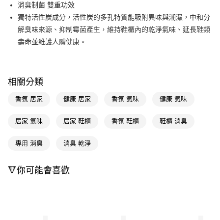
LINE Pay
消臭制菌 雙重功效
獨特活性炭成分，活性炭的多孔特質能吸附異味與潮濕，中和分
Apple Pay
解臭味來源、抑制霉菌產生，維持鞋櫃內的乾淨氣味、延長鞋類
街口支付
壽命並維護人體健康。
悠遊付
Google Pay
相關分類
AFTEE先享後付
香氛 居家
健康 居家
香氛 氣味
健康 氣味
相關說明
【關於「AFTEE先享後付」】
居家 氣味
居家 鞋櫃
香氛 鞋櫃
鞋櫃 消臭
即享券
AFTEE先享後付是「在收到商品之後才付款」的支付方式。 讓您購物簡單
便利好安心！
１．簡單：不需註冊會員、不需綁卡、不需儲值。
專用 消臭
消臭 乾淨
運送方式
２．便利：只要手機號碼，簡訊認證，即可結帳。
３．安心：先確認商品／服務後，再付款。
全家取貨付款
🔻你可能會喜歡
每筆NT$65，滿NT$390(含以上)免運費
【「AFTEE先享後付」結帳流程】
１．於結帳方式選擇「AFTEE先享後付」後，將跳轉至「AFTEE先享後付」
付款後全家取貨
結帳頁面，進行簡訊認證並確認金額後，即可完成結帳。
２．訂單成立數日內，您將收到繳費通知簡訊。
每筆NT$65，滿NT$390(含以上)免運費
３．收到繳費通知簡訊後14天內，點擊此簡訊中的連結，可透過四大超商／