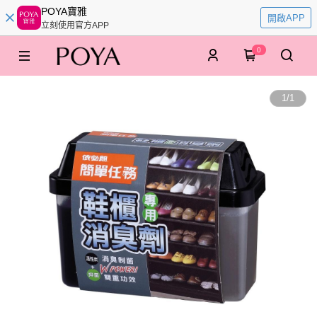
POYA寶雅
開啟APP
立刻使用官方APP
0
1
/
1