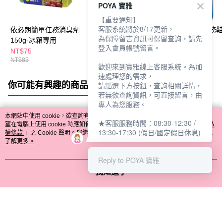
POYA 寶雅
【重要通知】
客服系統將於8/17更新，
依必朗簡單任務消臭劑
Simplity鞋靴專用柚香
依必朗簡單任務
為保障留言資訊可保留查詢，請先
150g-冰箱專用
除臭噴霧(清爽除
臭劑220ml
登入會員帳號留言。
菌)150ml
NT$75
NT$169
NT$89
NT$85
NT$199
NT$99
歡迎來到寶雅線上客服系統。為加
速處理您的需求，
你可能有興趣的商品
全站排行
請點選下方按鈕，查詢相關詳情，
若無欲查詢資訊，可直接留言，由
專人為您服務。
本網站中使用 cookie，欲查詢有關本網站使用 cookie 方式之詳情，及若您不希
★客服服務時間：08:30-12:30 /
熱門標籤
望在電腦上使用 cookie 時應如何變更電腦的 cookie 設定，請參閱本網站「
隱私
13:30-17:30 (假日/國定假日休息)
權條款
」之 Cookie 聲明。您繼續使用本網站即表示您同意本公司得按本網站使
用條款之 Cookie 聲明使用 cookie。
了解更多 >
Reply to POYA 寶雅
我知道了