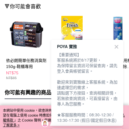
🔻你可能會喜歡
POYA 寶雅
【重要通知】
客服系統將於8/17更新，
依必朗簡單任務消臭劑
元氣生活冰箱消臭劑
Simplity鞋靴專
為保障留言資訊可保留查詢，請先
150g-鞋櫃專用
30g-檸檬香
除臭噴霧(清爽除
登入會員帳號留言。
菌)150ml
NT$75
NT$49
NT$169
NT$85
NT$199
歡迎來到寶雅線上客服系統。為加
速處理您的需求，
你可能有興趣的商品
全站排行
請點選下方按鈕，查詢相關詳情，
若無欲查詢資訊，可直接留言，由
專人為您服務。
本網站中使用 cookie，欲查詢有關本網站使用 cookie 方式之詳情，及若您不希
★客服服務時間：08:30-12:30 /
熱門標籤
望在電腦上使用 cookie 時應如何變更電腦的 cookie 設定，請參閱本網站「
隱私
13:30-17:30 (假日/國定假日休息)
權條款
」之 Cookie 聲明。您繼續使用本網站即表示您同意本公司得按本網站使
用條款之 Cookie 聲明使用 cookie。
了解更多 >