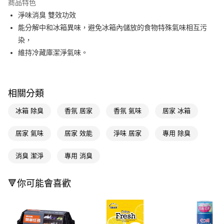
商品特色
LINE Pay
淨味消臭 雙效功效
能分解中和冰箱異味，避免冰箱內儲放的食物特殊氣味相互污
Apple Pay
染，
街口支付
維持冷藏庫潔淨氣味。
悠遊付
Google Pay
相關分類
AFTEE先享後付
冰箱 除臭
香氛 居家
香氛 氣味
居家 冰箱
相關說明
【關於「AFTEE先享後付」】
居家 氣味
居家 效能
淨味 居家
專用 除臭
即享券
AFTEE先享後付是「在收到商品之後才付款」的支付方式。 讓您購物簡單
便利好安心！
１．簡單：不需註冊會員、不需綁卡、不需儲值。
消臭 潔淨
專用 消臭
運送方式
２．便利：只要手機號碼，簡訊認證，即可結帳。
３．安心：先確認商品／服務後，再付款。
全家取貨付款
🔻你可能會喜歡
每筆NT$65，滿NT$390(含以上)免運費
【「AFTEE先享後付」結帳流程】
１．於結帳方式選擇「AFTEE先享後付」後，將跳轉至「AFTEE先享後付」
付款後全家取貨
結帳頁面，進行簡訊認證並確認金額後，即可完成結帳。
２．訂單成立數日內，您將收到繳費通知簡訊。
每筆NT$65，滿NT$390(含以上)免運費