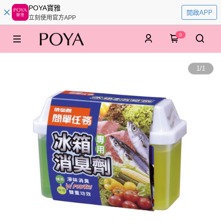
POYA寶雅
開啟APP
立刻使用官方APP
0
1
/
1