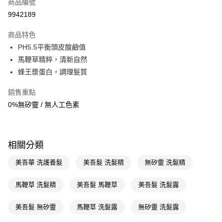
商品編號
LINE Pay
9942189
Apple Pay
商品特色
街口支付
PH5.5平衡頭皮酸鹼值
悠遊付
馬鞭草精粹，清新自然
蜂王漿蛋白，調理髮質
Google Pay
銷售重點
AFTEE先享後付
0%無矽靈 / 無人工色素
相關說明
【關於「AFTEE先享後付」】
即享券
AFTEE先享後付是「在收到商品之後才付款」的支付方式。 讓您購物簡單
便利好安心！
相關分類
１．簡單：不需註冊會員、不需綁卡、不需儲值。
運送方式
２．便利：只要手機號碼，簡訊認證，即可結帳。
３．安心：先確認商品／服務後，再付款。
美吾華 洗護養髮
美吾髮 洗髮精
無矽靈 洗髮精
全家取貨付款
每筆NT$65，滿NT$390(含以上)免運費
【「AFTEE先享後付」結帳流程】
馬鞭草 洗髮精
美吾髮 馬鞭草
美吾髮 洗髮露
１．於結帳方式選擇「AFTEE先享後付」後，將跳轉至「AFTEE先享後付」
付款後全家取貨
結帳頁面，進行簡訊認證並確認金額後，即可完成結帳。
２．訂單成立數日內，您將收到繳費通知簡訊。
美吾髮 無矽靈
馬鞭草 洗髮露
無矽靈 洗髮露
每筆NT$65，滿NT$390(含以上)免運費
３．收到繳費通知簡訊後14天內，點擊此簡訊中的連結，可透過四大超商／