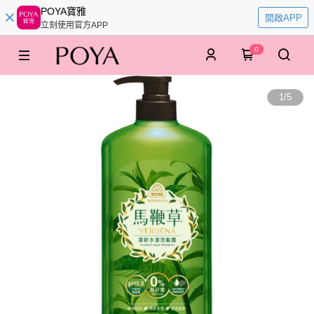
POYA寶雅
開啟APP
立刻使用官方APP
0
1
/
5