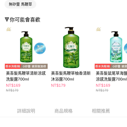
ATM／網路銀行／等多元方式進行付款，方視為交易完成。
萊爾富取貨付款
無矽靈 馬鞭草
※ 請注意：結帳手續完成當下不需立刻繳費，但若您需要取消訂單，請聯絡
每筆NT$65，滿NT$490(含以上)免運費
購買商品的店家。未經商家同意取消之訂單仍視為有效，需透過AFTEE先享
後付繳納相關費用。
🔻你可能會喜歡
付款後萊爾富取貨
※ 交易是否成功請以「AFTEE先享後付 」之結帳頁面顯示為準，若有關於
是否繳費成功／繳費後需取消欲退款等相關疑問，請聯繫「AFTEE先享後付
每筆NT$65，滿NT$490(含以上)免運費
客戶支援中心」
https://netprotections.freshdesk.com/support/home
7-11取貨付款
【注意事項】
１．透過由恩沛科技股份有限公司提供之「AFTEE先享後付」服務完成之交
每筆NT$65，滿NT$490(含以上)免運費
易，需依本服務之必要範圍內提供個人資料，並將交易相關給付款項請求債
權轉讓予恩沛科技股份有限公司。
付款後7-11取貨
２．關於個人資料處理事宜，請瀏覽以下網址：
每筆NT$65，滿NT$490(含以上)免運費
https://aftee.tw/terms/#terms3
美吾髮馬鞭草清新涼感
美吾髮馬鞭草柚香清新
美吾髮鼠尾草海
３．未成年的使用者請事先徵得法定代理人或監護人之同意方可使用
宅配(本島)
「AFTEE先享後付」，若未經同意申辦者引起之損失，本公司不負相關責
洗髮露700ml
沐浴露700ml
涼感洗髮露700ml
任。
每筆NT$100，滿NT$790(含以上)免運費
NT$169
NT$179
NT$169
４．使用「AFTEE先享後付」時，將依據個別帳號之用戶狀況，依本公司即
NT$179
NT$179
時審查核予不同之上限額度；若仍有額度不足之情形，本公司將視審查結果
付款後寶雅門市自取(由倉庫統一出貨)
請求用戶進行身份認證。
每筆NT$80，滿NT$290(含以上)免運費
５．嚴禁一人註冊多個帳號或使用他人資訊註冊。若發現惡意使用之情形，
恩沛科技股份有限公司將有權停止該用戶之使用額度並採取法律行動。
詳細說明
商品規格
相關推薦