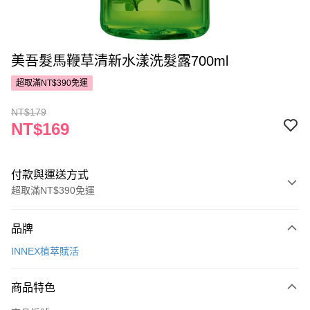
美吾髮馬鞭草清新水漾洗髮露700ml
超取滿NT$390免運
NT$179
NT$169
付款與運送方式
超取滿NT$390免運
付款方式
品牌
POYA支付
INNEX植萃賦活
信用卡一次付款
商品特色
超商取貨付款