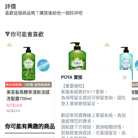
評價
喜歡這個商品嗎？購買後給他一個好評吧
🔻你可能會喜歡
POYA 寶雅
【重要通知】
客服系統將於8/17更新，
美吾髮馬鞭草清新涼感
美吾髮馬鞭草柚香清新
美吾髮鼠尾草海
為保障留言資訊可保留查詢，請先
洗髮露700ml
沐浴露700ml
涼感洗髮露700ml
登入會員帳號留言。
NT$169
NT$179
NT$169
NT$179
NT$179
歡迎來到寶雅線上客服系統。為加
速處理您的需求，
你可能有興趣的商品
全站排行
請點選下方按鈕，查詢相關詳情，
若無欲查詢資訊，可直接留言，由