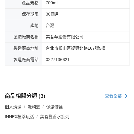
產品規格
700ml
保存期限
36個月
產地
台灣
製造廠商名稱
美吾華股份有限公司
製造廠商地址
台北市松山區復興北路167號5樓
製造廠商電話
0227136621
商品相關分類 (3)
查看全部
個人清潔
洗潤髮
保濕修護
INNEX植萃賦活
美吾髮香水系列