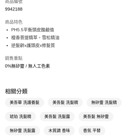
商品編號
LINE Pay
9942188
Apple Pay
商品特色
街口支付
PH5.5平衡頭皮酸鹼值
悠遊付
檀香菩提精萃，雪松精油
逆髮齡x護頭皮x修髮質
Google Pay
銷售重點
AFTEE先享後付
0%無矽靈 / 無人工色素
相關說明
【關於「AFTEE先享後付」】
即享券
AFTEE先享後付是「在收到商品之後才付款」的支付方式。 讓您購物簡單
便利好安心！
相關分類
１．簡單：不需註冊會員、不需綁卡、不需儲值。
運送方式
２．便利：只要手機號碼，簡訊認證，即可結帳。
３．安心：先確認商品／服務後，再付款。
美吾華 洗護養髮
美吾髮 洗髮精
無矽靈 洗髮精
全家取貨付款
每筆NT$65，滿NT$390(含以上)免運費
【「AFTEE先享後付」結帳流程】
琥珀 洗髮精
美吾髮 洗髮露
美吾髮 無矽靈
１．於結帳方式選擇「AFTEE先享後付」後，將跳轉至「AFTEE先享後付」
付款後全家取貨
結帳頁面，進行簡訊認證並確認金額後，即可完成結帳。
２．訂單成立數日內，您將收到繳費通知簡訊。
無矽靈 洗髮露
木質調 香味
香氛 平替
每筆NT$65，滿NT$390(含以上)免運費
３．收到繳費通知簡訊後14天內，點擊此簡訊中的連結，可透過四大超商／