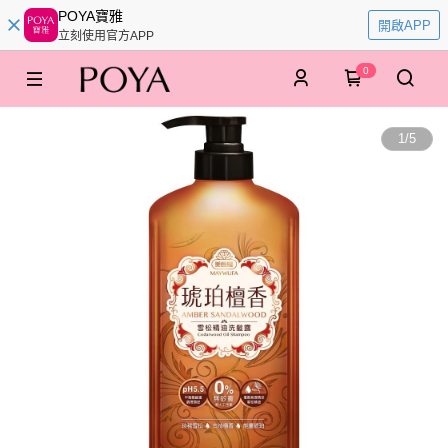
POYA寶雅
開啟APP
立刻使用官方APP
0
1
/
5