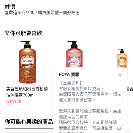
評價
喜歡這個商品嗎？購買後給他一個好評吧
🔻你可能會喜歡
POYA 寶雅
【重要通知】
客服系統將於8/17更新，
美吾髮琥珀檀香雪松精
美吾髮晨霧玫瑰奢香洗
美吾髮陽光甜橘
為保障留言資訊可保留查詢，請先
油沐浴露700ml
髮露700ml
髮露700ml
登入會員帳號留言。
NT$179
NT$169
NT$169
NT$179
NT$179
歡迎來到寶雅線上客服系統。為加
速處理您的需求，
你可能有興趣的商品
全站排行
請點選下方按鈕，查詢相關詳情，
若無欲查詢資訊，可直接留言，由