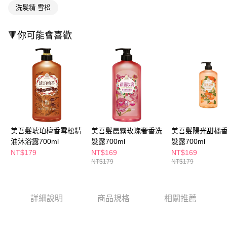
ATM／網路銀行／等多元方式進行付款，方視為交易完成。
萊爾富取貨付款
洗髮精 雪松
※ 請注意：結帳手續完成當下不需立刻繳費，但若您需要取消訂單，請聯絡
每筆NT$65，滿NT$490(含以上)免運費
購買商品的店家。未經商家同意取消之訂單仍視為有效，需透過AFTEE先享
後付繳納相關費用。
🔻你可能會喜歡
付款後萊爾富取貨
※ 交易是否成功請以「AFTEE先享後付 」之結帳頁面顯示為準，若有關於
是否繳費成功／繳費後需取消欲退款等相關疑問，請聯繫「AFTEE先享後付
每筆NT$65，滿NT$490(含以上)免運費
客戶支援中心」
https://netprotections.freshdesk.com/support/home
7-11取貨付款
【注意事項】
１．透過由恩沛科技股份有限公司提供之「AFTEE先享後付」服務完成之交
每筆NT$65，滿NT$490(含以上)免運費
易，需依本服務之必要範圍內提供個人資料，並將交易相關給付款項請求債
權轉讓予恩沛科技股份有限公司。
付款後7-11取貨
２．關於個人資料處理事宜，請瀏覽以下網址：
每筆NT$65，滿NT$490(含以上)免運費
https://aftee.tw/terms/#terms3
美吾髮琥珀檀香雪松精
美吾髮晨霧玫瑰奢香洗
美吾髮陽光甜橘
３．未成年的使用者請事先徵得法定代理人或監護人之同意方可使用
宅配(本島)
「AFTEE先享後付」，若未經同意申辦者引起之損失，本公司不負相關責
油沐浴露700ml
髮露700ml
髮露700ml
任。
每筆NT$100，滿NT$790(含以上)免運費
NT$179
NT$169
NT$169
４．使用「AFTEE先享後付」時，將依據個別帳號之用戶狀況，依本公司即
NT$179
NT$179
時審查核予不同之上限額度；若仍有額度不足之情形，本公司將視審查結果
付款後寶雅門市自取(由倉庫統一出貨)
請求用戶進行身份認證。
每筆NT$80，滿NT$290(含以上)免運費
５．嚴禁一人註冊多個帳號或使用他人資訊註冊。若發現惡意使用之情形，
恩沛科技股份有限公司將有權停止該用戶之使用額度並採取法律行動。
詳細說明
商品規格
相關推薦