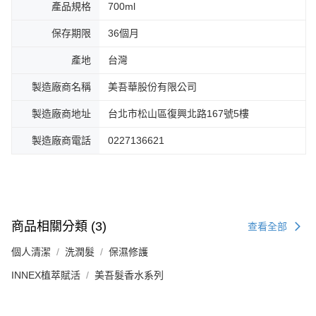
產品規格
700ml
保存期限
36個月
產地
台灣
製造廠商名稱
美吾華股份有限公司
製造廠商地址
台北市松山區復興北路167號5樓
製造廠商電話
0227136621
商品相關分類 (3)
查看全部
個人清潔
洗潤髮
保濕修護
INNEX植萃賦活
美吾髮香水系列