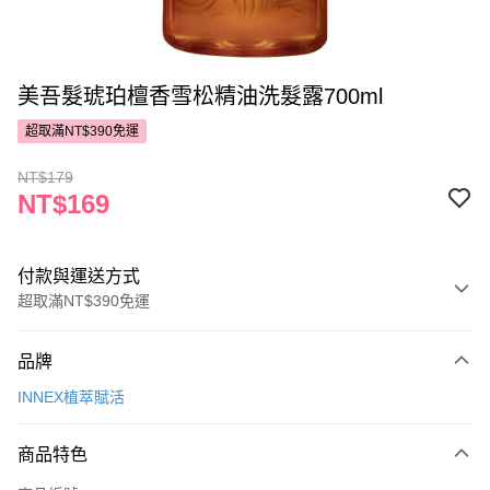
美吾髮琥珀檀香雪松精油洗髮露700ml
超取滿NT$390免運
NT$179
NT$169
付款與運送方式
超取滿NT$390免運
付款方式
品牌
POYA支付
INNEX植萃賦活
信用卡一次付款
商品特色
超商取貨付款