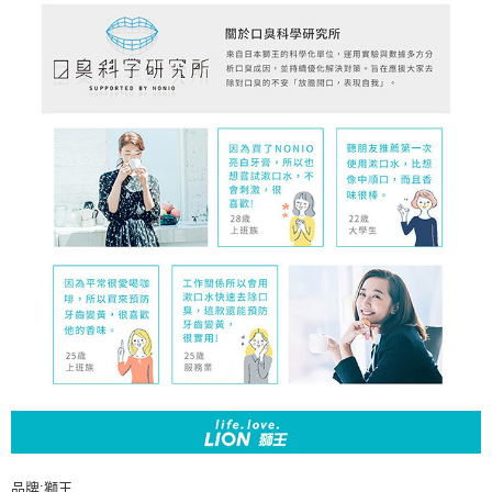
品牌:獅王