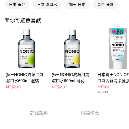
ATM／網路銀行／等多元方式進行付款，方視為交易完成。
日本 黃金
日本 漱口水
獅王 日本
亮白 牙膏
萊爾富取貨付款
※ 請注意：結帳手續完成當下不需立刻繳費，但若您需要取消訂單，請聯絡
每筆NT$65，滿NT$490(含以上)免運費
購買商品的店家。未經商家同意取消之訂單仍視為有效，需透過AFTEE先享
後付繳納相關費用。
🔻你可能會喜歡
付款後萊爾富取貨
※ 交易是否成功請以「AFTEE先享後付 」之結帳頁面顯示為準，若有關於
是否繳費成功／繳費後需取消欲退款等相關疑問，請聯繫「AFTEE先享後付
每筆NT$65，滿NT$490(含以上)免運費
客戶支援中心」
https://netprotections.freshdesk.com/support/home
7-11取貨付款
【注意事項】
１．透過由恩沛科技股份有限公司提供之「AFTEE先享後付」服務完成之交
每筆NT$65，滿NT$490(含以上)免運費
易，需依本服務之必要範圍內提供個人資料，並將交易相關給付款項請求債
權轉讓予恩沛科技股份有限公司。
付款後7-11取貨
２．關於個人資料處理事宜，請瀏覽以下網址：
每筆NT$65，滿NT$490(含以上)免運費
https://aftee.tw/terms/#terms3
獅王NONIO終結口氣
獅王NONIO終結口氣
日本獅王NONIO
３．未成年的使用者請事先徵得法定代理人或監護人之同意方可使用
宅配(本島)
漱口水600ml-澄橘
漱口水600ml-薄荷
口氣舌苔清潔凝膠
「AFTEE先享後付」，若未經同意申辦者引起之損失，本公司不負相關責
任。
NT$210
NT$210
NT$84
每筆NT$100，滿NT$790(含以上)免運費
４．使用「AFTEE先享後付」時，將依據個別帳號之用戶狀況，依本公司即
NT$99
時審查核予不同之上限額度；若仍有額度不足之情形，本公司將視審查結果
付款後寶雅門市自取(由倉庫統一出貨)
請求用戶進行身份認證。
每筆NT$80，滿NT$290(含以上)免運費
５．嚴禁一人註冊多個帳號或使用他人資訊註冊。若發現惡意使用之情形，
恩沛科技股份有限公司將有權停止該用戶之使用額度並採取法律行動。
詳細說明
相關推薦