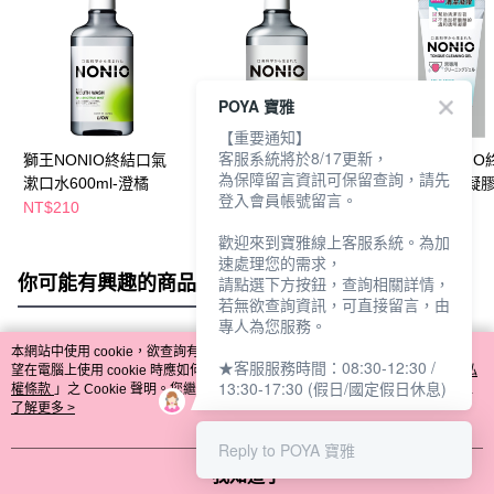
POYA 寶雅
【重要通知】
客服系統將於8/17更新，
獅王NONIO終結口氣
獅王NONIO終結口氣
日本獅王NONIO
為保障留言資訊可保留查詢，請先
漱口水600ml-澄橘
漱口水600ml-薄荷
口氣舌苔清潔凝膠
登入會員帳號留言。
NT$210
NT$210
NT$84
NT$99
歡迎來到寶雅線上客服系統。為加
速處理您的需求，
你可能有興趣的商品
全站排行
請點選下方按鈕，查詢相關詳情，
若無欲查詢資訊，可直接留言，由
專人為您服務。
本網站中使用 cookie，欲查詢有關本網站使用 cookie 方式之詳情，及若您不希
★客服服務時間：08:30-12:30 /
熱門標籤
望在電腦上使用 cookie 時應如何變更電腦的 cookie 設定，請參閱本網站「
隱私
13:30-17:30 (假日/國定假日休息)
權條款
」之 Cookie 聲明。您繼續使用本網站即表示您同意本公司得按本網站使
用條款之 Cookie 聲明使用 cookie。
了解更多 >
Reply to POYA 寶雅
我知道了