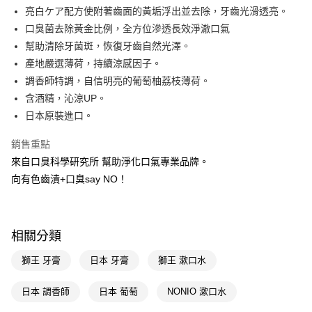
LINE Pay
亮白ケア配方使附著齒面的黃垢浮出並去除，牙齒光滑透亮。
口臭菌去除黃金比例，全方位滲透長效淨澈口氣
Apple Pay
幫助清除牙菌斑，恢復牙齒自然光澤。
街口支付
產地嚴選薄荷，持續涼感因子。
調香師特調，自信明亮的葡萄柚荔枝薄荷。
悠遊付
含酒精，沁涼UP。
Google Pay
日本原裝進口。
AFTEE先享後付
銷售重點
相關說明
來自口臭科學研究所 幫助淨化口氣專業品牌。
【關於「AFTEE先享後付」】
向有色齒漬+口臭say NO！
即享券
AFTEE先享後付是「在收到商品之後才付款」的支付方式。 讓您購物簡單
便利好安心！
１．簡單：不需註冊會員、不需綁卡、不需儲值。
運送方式
２．便利：只要手機號碼，簡訊認證，即可結帳。
３．安心：先確認商品／服務後，再付款。
相關分類
全家取貨付款
每筆NT$65，滿NT$390(含以上)免運費
【「AFTEE先享後付」結帳流程】
獅王 牙膏
日本 牙膏
獅王 漱口水
１．於結帳方式選擇「AFTEE先享後付」後，將跳轉至「AFTEE先享後付」
付款後全家取貨
結帳頁面，進行簡訊認證並確認金額後，即可完成結帳。
日本 調香師
日本 葡萄
NONIO 漱口水
２．訂單成立數日內，您將收到繳費通知簡訊。
每筆NT$65，滿NT$390(含以上)免運費
３．收到繳費通知簡訊後14天內，點擊此簡訊中的連結，可透過四大超商／