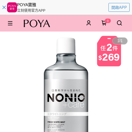
POYA寶雅
開啟APP
立刻使用官方APP
0
1
/
1