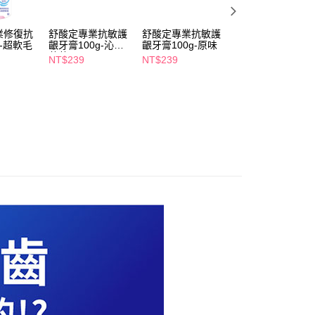
個人資料處理事宜，請瀏覽以下網址：
1取貨
ee.tw/terms/#terms3
5，滿NT$490(含以上)免運費
年的使用者請事先徵得法定代理人或監護人之同意方可使用
業修復抗
舒酸定專業抗敏護
舒酸定專業抗敏護
麗奇14度齒科專
E先享後付」，若未經同意申辦者引起之損失，本公司不負相關責
-超軟毛
齦牙膏100g-沁涼
齦牙膏100g-原味
牙刷-抗敏護齦超
薄荷
毛
NT$239
NT$239
NT$79
AFTEE先享後付」時，將依據個別帳號之用戶狀況，依本公司
00，滿NT$790(含以上)免運費
NT$118
核予不同之上限額度；若仍有額度不足之情形，本公司將視審查
用戶進行身份認證。
門市自取(由倉庫統一出貨)
一人註冊多個帳號或使用他人資訊註冊。若發現惡意使用之情
0，滿NT$290(含以上)免運費
科技股份有限公司將有權停止該用戶之使用額度並採取法律行