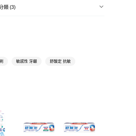
類 (3)
FTEE先享後付」】
先享後付是「在收到商品之後才付款」的支付方式。 讓您購物簡單
心！
口腔
牙刷/舌苔刷
：不需註冊會員、不需綁卡、不需儲值。
★品牌精選
舒酸定 Sensodyne
：只要手機號碼，簡訊認證，即可結帳。
：先確認商品／服務後，再付款。
HALEON
舒酸定
付款
EE先享後付」結帳流程】
5，滿NT$390(含以上)免運費
方式選擇「AFTEE先享後付」後，將跳轉至「AFTEE先享後
頁面，進行簡訊認證並確認金額後，即可完成結帳。
刷
敏感性 牙齦
舒酸定 抗敏
家取貨
成立數日內，您將收到繳費通知簡訊。
費通知簡訊後14天內，點擊此簡訊中的連結，可透過四大超商
5，滿NT$390(含以上)免運費
網路銀行／等多元方式進行付款，方視為交易完成。
：結帳手續完成當下不需立刻繳費，但若您需要取消訂單，請聯
貨付款
的店家。未經商家同意取消之訂單仍視為有效，需透過AFTEE
繳納相關費用。
5，滿NT$490(含以上)免運費
否成功請以「AFTEE先享後付 」之結帳頁面顯示為準，若有關於
功／繳費後需取消欲退款等相關疑問，請聯繫「AFTEE先享後
爾富取貨
援中心」
https://netprotections.freshdesk.com/support/home
5，滿NT$490(含以上)免運費
項】
付款
恩沛科技股份有限公司提供之「AFTEE先享後付」服務完成之
依本服務之必要範圍內提供個人資料，並將交易相關給付款項請
5，滿NT$490(含以上)免運費
讓予恩沛科技股份有限公司。