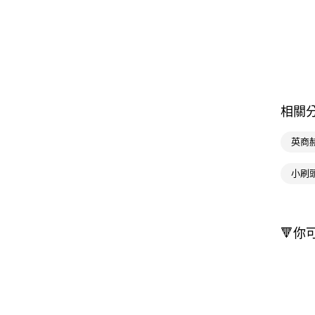
相關
英商
小刷
🔻你