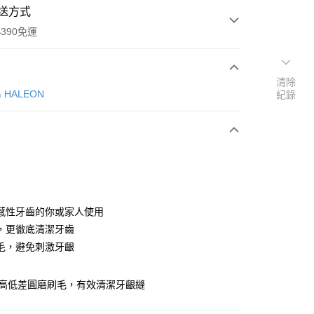
送方式
390免運
清除
HALEON
紀錄
次付款
付款
感性牙齒的你或家人使用
，更徹底清潔牙齒
毛，避免刺激牙齦
y
!高低差圓磨刷毛，有效清潔牙齦縫
享後付