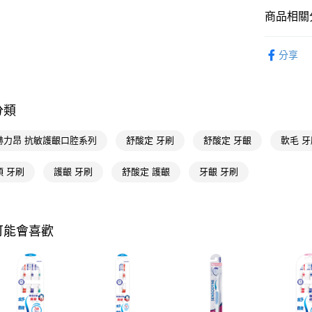
相關說明
商品相關分
【關於「A
即享券
AFTEE
便利好安
個人清潔
１．簡單
分享
個人清潔
２．便利
運送方式
３．安心
英商赫力昂 
全家取貨
【「AFT
分類
每筆NT$6
１．於結帳
付」結帳
赫力昂 抗敏護齦口腔系列
舒酸定 牙刷
舒酸定 牙齦
軟毛 牙
付款後全
２．訂單
３．收到繳
每筆NT$6
／ATM／
頭 牙刷
護齦 牙刷
舒酸定 護齦
牙齦 牙刷
※ 請注意
萊爾富取
絡購買商品
先享後付
每筆NT$6
※ 交易是
可能會喜歡
是否繳費成
付款後萊
付客戶支
每筆NT$6
【注意事
7-11取貨
１．透過由
交易，需
每筆NT$6
求債權轉