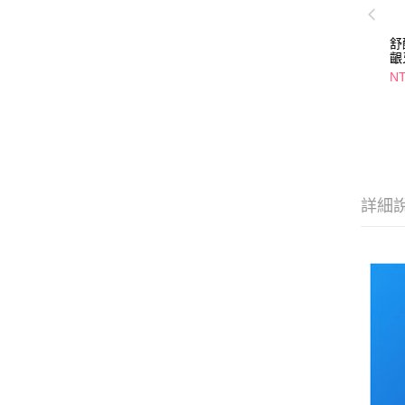
舒
齦
NT
詳細