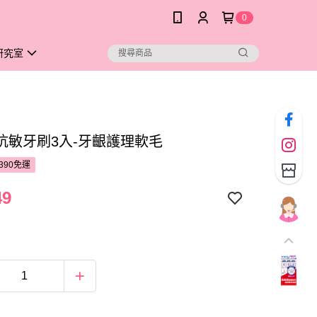
0
研究室
抗敏牙刷3入-牙齦護理軟毛
390免運
49