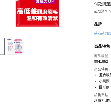
付款與運
超取滿NT$
付款方式
品牌
POYA支付
英商赫力昂 
信用卡一
商品特色
超商取貨
商品編號
LINE Pay
9941852
商品特色
Apple Pay
適合敏
街口支付
小刷頭
圓形刷
悠遊付
銷售重點
Google Pa
護齦力UP
AFTEE先