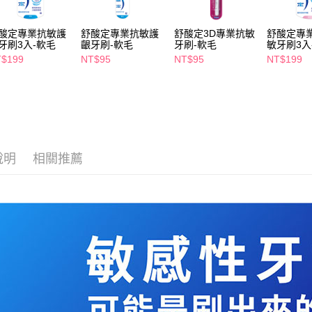
２．關於
付款後7-1
https://aft
每筆NT$6
３．未成
酸定專業抗敏護
舒酸定專業抗敏護
舒酸定3D專業抗敏
舒酸定專
「AFTE
牙刷3入-軟毛
齦牙刷-軟毛
牙刷-軟毛
敏牙刷3入
宅配(本島)
任。
$199
NT$95
NT$95
NT$199
４．使用「
每筆NT$1
即時審查
結果請求
付款後寶雅
５．嚴禁
每筆NT$8
形，恩沛
動。
說明
相關推薦