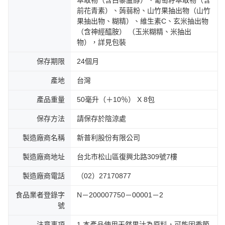
萃取物（含白藜蘆醇）、葡萄籽萃取物（含
前花青素）、蒟蒻粉、山竹果抽出物（山竹
果抽出物、糊精）、維生素C、玄米抽出物
（含神經醯胺） （玉米糊精、米抽出
物），詳見包裝
保存期限
24個月
產地
台灣
產品重量
50毫升（＋10％） X 8包
保存方法
請保存於陰涼處
製造廠商名稱
新普利股份有限公司
製造廠商地址
台北市松山區復興北路309號7樓
製造廠商電話
（02）27170877
食品業者登錄字
N－200007750－00001－2
號
注意事項
1.本產品使用天然果汁為原料，可能因季節