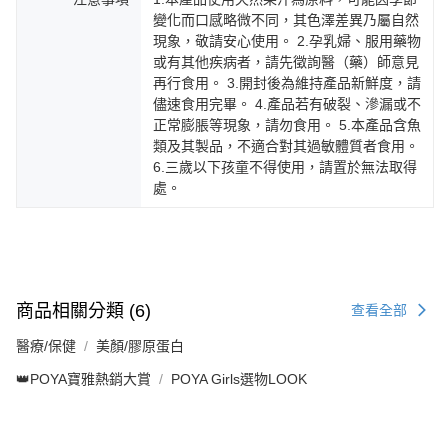
變化而口感略微不同，其色澤差異乃屬自然
現象，敬請安心使用。 2.孕乳婦、服用藥物
或有其他疾病者，請先徵詢醫（藥）師意見
再行食用。 3.開封後為維持產品新鮮度，請
儘速食用完畢。 4.產品若有破裂、滲漏或不
正常膨脹等現象，請勿食用。 5.本產品含魚
類及其製品，不適合對其過敏體質者食用。
6.三歲以下孩童不得使用，請置於無法取得
處。
商品相關分類 (6)
查看全部
醫療/保健
美顏/膠原蛋白
👑POYA寶雅熱銷大賞
POYA Girls選物LOOK