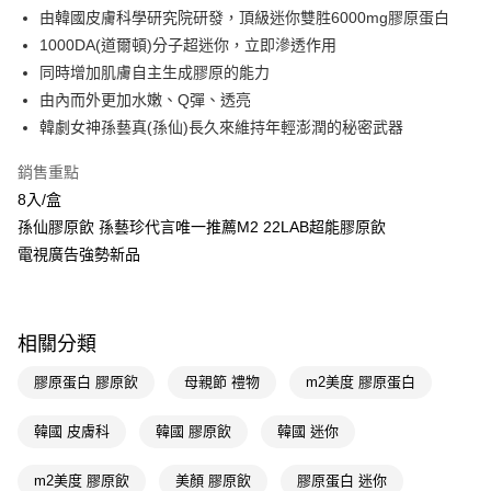
LINE Pay
由韓國皮膚科學研究院研發，頂級迷你雙胜6000mg膠原蛋白
1000DA(道爾頓)分子超迷你，立即滲透作用
Apple Pay
同時增加肌膚自主生成膠原的能力
街口支付
由內而外更加水嫩、Q彈、透亮
韓劇女神孫藝真(孫仙)長久來維持年輕澎潤的秘密武器
悠遊付
銷售重點
Google Pay
8入/盒
AFTEE先享後付
孫仙膠原飲 孫藝珍代言唯一推薦M2 22LAB超能膠原飲
相關說明
電視廣告強勢新品
【關於「AFTEE先享後付」】
即享券
AFTEE先享後付是「在收到商品之後才付款」的支付方式。 讓您購物簡單
便利好安心！
１．簡單：不需註冊會員、不需綁卡、不需儲值。
運送方式
相關分類
２．便利：只要手機號碼，簡訊認證，即可結帳。
３．安心：先確認商品／服務後，再付款。
全家取貨付款
膠原蛋白 膠原飲
母親節 禮物
m2美度 膠原蛋白
每筆NT$65，滿NT$390(含以上)免運費
【「AFTEE先享後付」結帳流程】
１．於結帳方式選擇「AFTEE先享後付」後，將跳轉至「AFTEE先享後付」
韓國 皮膚科
韓國 膠原飲
韓國 迷你
付款後全家取貨
結帳頁面，進行簡訊認證並確認金額後，即可完成結帳。
２．訂單成立數日內，您將收到繳費通知簡訊。
每筆NT$65，滿NT$390(含以上)免運費
m2美度 膠原飲
美顏 膠原飲
膠原蛋白 迷你
３．收到繳費通知簡訊後14天內，點擊此簡訊中的連結，可透過四大超商／