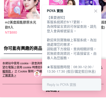
POYA 寶雅
【重要通知】
客服系統將於8/17更新，
m2美度超能膠原水光
m2美度22LAB超能膠
m2美度22LAB超
為保障留言資訊可保留查詢，請先
飲8入
原C粉30入
原晚安飲(8入/盒)
登入會員帳號留言。
NT$880
NT$880
NT$880
歡迎來到寶雅線上客服系統。為加
速處理您的需求，
你可能有興趣的商品
全站排行
請點選下方按鈕，查詢相關詳情，
若無欲查詢資訊，可直接留言，由
專人為您服務。
本網站中使用 cookie，欲查詢有關本網站使用 cookie 方式之詳情，及若您不希
★客服服務時間：08:30-12:30 /
熱門標籤
望在電腦上使用 cookie 時應如何變更電腦的 cookie 設定，請參閱本網站「
隱私
13:30-17:30 (假日/國定假日休息)
權條款
」之 Cookie 聲明。您繼續使用本網站即表示您同意本公司得按本網站使
用條款之 Cookie 聲明使用 cookie。
了解更多 >
Reply to POYA 寶雅
我知道了