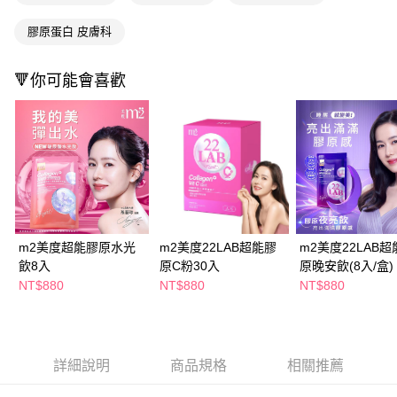
ATM／網路銀行／等多元方式進行付款，方視為交易完成。
萊爾富取貨付款
※ 請注意：結帳手續完成當下不需立刻繳費，但若您需要取消訂單，請聯絡
膠原蛋白 皮膚科
每筆NT$65，滿NT$490(含以上)免運費
購買商品的店家。未經商家同意取消之訂單仍視為有效，需透過AFTEE先享
後付繳納相關費用。
付款後萊爾富取貨
※ 交易是否成功請以「AFTEE先享後付 」之結帳頁面顯示為準，若有關於
🔻你可能會喜歡
是否繳費成功／繳費後需取消欲退款等相關疑問，請聯繫「AFTEE先享後付
每筆NT$65，滿NT$490(含以上)免運費
客戶支援中心」
https://netprotections.freshdesk.com/support/home
7-11取貨付款
【注意事項】
１．透過由恩沛科技股份有限公司提供之「AFTEE先享後付」服務完成之交
每筆NT$65，滿NT$490(含以上)免運費
易，需依本服務之必要範圍內提供個人資料，並將交易相關給付款項請求債
權轉讓予恩沛科技股份有限公司。
付款後7-11取貨
２．關於個人資料處理事宜，請瀏覽以下網址：
每筆NT$65，滿NT$490(含以上)免運費
https://aftee.tw/terms/#terms3
３．未成年的使用者請事先徵得法定代理人或監護人之同意方可使用
宅配(本島)
m2美度超能膠原水光
m2美度22LAB超能膠
m2美度22LAB超
「AFTEE先享後付」，若未經同意申辦者引起之損失，本公司不負相關責
飲8入
原C粉30入
原晚安飲(8入/盒)
任。
每筆NT$100，滿NT$790(含以上)免運費
４．使用「AFTEE先享後付」時，將依據個別帳號之用戶狀況，依本公司即
NT$880
NT$880
NT$880
時審查核予不同之上限額度；若仍有額度不足之情形，本公司將視審查結果
付款後寶雅門市自取(由倉庫統一出貨)
請求用戶進行身份認證。
每筆NT$80，滿NT$290(含以上)免運費
５．嚴禁一人註冊多個帳號或使用他人資訊註冊。若發現惡意使用之情形，
恩沛科技股份有限公司將有權停止該用戶之使用額度並採取法律行動。
詳細說明
商品規格
相關推薦