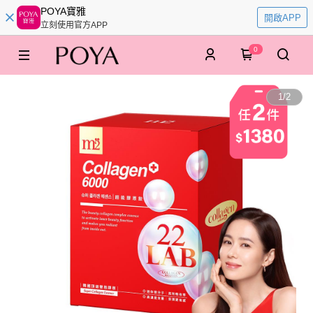
POYA寶雅
開啟APP
立刻使用官方APP
0
1
/
2