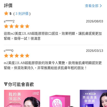
評價
查看全部
5
(
3
則評價
)
s******2
2026/08/03
這款m2美度22LAB超能膠原飲口感佳，效果明顯，讓肌膚感覺更加
緊緻，值得一試！很滿意
c*****0
2026/03/13
m2美度22LAB超能膠原飲的效果令人驚艷，飲用後肌膚明顯感到更
緊緻，保濕效果持久，非常推薦給追求肌膚年輕的朋友！
🔻你可能會喜歡