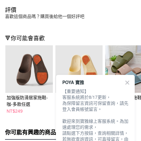
評價
喜歡這個商品嗎？購買後給他一個好評吧
🔻你可能會喜歡
POYA 寶雅
【重要通知】
客服系統將於8/17更新，
加強版防滑居家拖鞋-
加強版防滑居家拖鞋-
淬斂皮質家居拖鞋
為保障留言資訊可保留查詢，請先
咖-多款任選
檸檬黃-多款任選
款任選
登入會員帳號留言。
NT$249
NT$249
NT$188
歡迎來到寶雅線上客服系統。為加
速處理您的需求，
你可能有興趣的商品
全站排行
請點選下方按鈕，查詢相關詳情，
若無欲查詢資訊，可直接留言，由