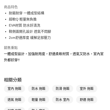
超商取貨付款
商品特色
LINE Pay
耐磨耐穿 一體成型結構
超軟Q 輕量無負擔
Apple Pay
EVA材質 防水好清洗
街口支付
鞋側面開孔設計 透氣不悶腳
2cm舒適厚度 緩解足部壓力
悠遊付
銷售重點
Google Pay
一體成型設計，加強耐用度，舒適柔軟材質，透氣又防水，室內室
AFTEE先享後付
外都好穿!!
相關說明
【關於「AFTEE先享後付」】
即享券
AFTEE先享後付是「在收到商品之後才付款」的支付方式。 讓您購物簡單
便利好安心！
相關分類
１．簡單：不需註冊會員、不需綁卡、不需儲值。
運送方式
２．便利：只要手機號碼，簡訊認證，即可結帳。
室內 拖鞋
防水 拖鞋
防滑 拖鞋
室外 拖鞋
３．安心：先確認商品／服務後，再付款。
全家取貨付款
每筆NT$65，滿NT$390(含以上)免運費
透氣 拖鞋
輕量 拖鞋
防水 室內
舒適 拖鞋
【「AFTEE先享後付」結帳流程】
１．於結帳方式選擇「AFTEE先享後付」後，將跳轉至「AFTEE先享後付」
付款後全家取貨
結帳頁面，進行簡訊認證並確認金額後，即可完成結帳。