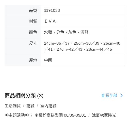
品號
1191033
材質
ＥＶＡ
顏色
水藍、分色、灰色、深藍
尺寸
24cm–36／37、25cm–38／39、26cm–40
／41、27cm–42／43、28cm–44／45
產地
中國
商品相關分類 (3)
查看全部
生活雜貨
拖鞋
室內拖鞋
📢主題活動📢
🎇繽紛夏拼樂園 08/05-09/01
涼夏宅家時光