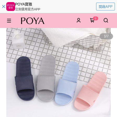
POYA寶雅
開啟APP
立刻使用官方APP
0
1
/
7