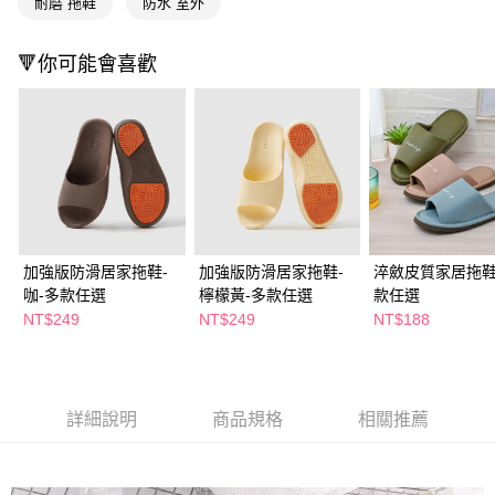
耐磨 拖鞋
防水 室外
２．訂單成立數日內，您將收到繳費通知簡訊。
每筆NT$65，滿NT$390(含以上)免運費
３．收到繳費通知簡訊後14天內，點擊此簡訊中的連結，可透過四大超商／
ATM／網路銀行／等多元方式進行付款，方視為交易完成。
🔻你可能會喜歡
萊爾富取貨付款
※ 請注意：結帳手續完成當下不需立刻繳費，但若您需要取消訂單，請聯絡
每筆NT$65，滿NT$490(含以上)免運費
購買商品的店家。未經商家同意取消之訂單仍視為有效，需透過AFTEE先享
後付繳納相關費用。
付款後萊爾富取貨
※ 交易是否成功請以「AFTEE先享後付 」之結帳頁面顯示為準，若有關於
是否繳費成功／繳費後需取消欲退款等相關疑問，請聯繫「AFTEE先享後付
每筆NT$65，滿NT$490(含以上)免運費
客戶支援中心」
https://netprotections.freshdesk.com/support/home
7-11取貨付款
【注意事項】
１．透過由恩沛科技股份有限公司提供之「AFTEE先享後付」服務完成之交
每筆NT$65，滿NT$490(含以上)免運費
易，需依本服務之必要範圍內提供個人資料，並將交易相關給付款項請求債
加強版防滑居家拖鞋-
加強版防滑居家拖鞋-
淬斂皮質家居拖鞋
權轉讓予恩沛科技股份有限公司。
付款後7-11取貨
２．關於個人資料處理事宜，請瀏覽以下網址：
咖-多款任選
檸檬黃-多款任選
款任選
每筆NT$65，滿NT$490(含以上)免運費
https://aftee.tw/terms/#terms3
NT$249
NT$249
NT$188
３．未成年的使用者請事先徵得法定代理人或監護人之同意方可使用
宅配(本島)
「AFTEE先享後付」，若未經同意申辦者引起之損失，本公司不負相關責
任。
每筆NT$100，滿NT$790(含以上)免運費
４．使用「AFTEE先享後付」時，將依據個別帳號之用戶狀況，依本公司即
時審查核予不同之上限額度；若仍有額度不足之情形，本公司將視審查結果
付款後寶雅門市自取(由倉庫統一出貨)
詳細說明
商品規格
相關推薦
請求用戶進行身份認證。
每筆NT$80，滿NT$290(含以上)免運費
５．嚴禁一人註冊多個帳號或使用他人資訊註冊。若發現惡意使用之情形，
恩沛科技股份有限公司將有權停止該用戶之使用額度並採取法律行動。