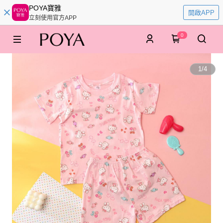
POYA寶雅
開啟APP
立刻使用官方APP
0
1
/
4