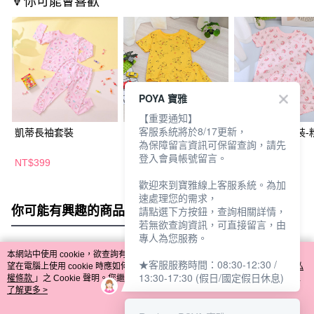
🔻你可能會喜歡
POYA 寶雅
【重要通知】
客服系統將於8/17更新，
凱蒂長袖套裝
寶可夢短袖套裝
美樂蒂短袖套裝-
為保障留言資訊可保留查詢，請先
登入會員帳號留言。
NT$399
NT$399
NT$399
歡迎來到寶雅線上客服系統。為加
速處理您的需求，
你可能有興趣的商品
全站排行
請點選下方按鈕，查詢相關詳情，
若無欲查詢資訊，可直接留言，由
專人為您服務。
本網站中使用 cookie，欲查詢有關本網站使用 cookie 方式之詳情，及若您不希
★客服服務時間：08:30-12:30 /
熱門標籤
望在電腦上使用 cookie 時應如何變更電腦的 cookie 設定，請參閱本網站「
隱私
13:30-17:30 (假日/國定假日休息)
權條款
」之 Cookie 聲明。您繼續使用本網站即表示您同意本公司得按本網站使
用條款之 Cookie 聲明使用 cookie。
了解更多 >