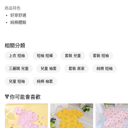
超商取貨付款
商品特色
LINE Pay
好穿舒適
純棉體驗
Apple Pay
街口支付
相關分類
悠遊付
上衣 短袖
短袖 短褲
套裝 兒童
套裝 短袖
Google Pay
AFTEE先享後付
三麗鷗 兒童
兒童 袖套
套裝 居家
純棉 短袖
相關說明
【關於「AFTEE先享後付」】
兒童 短袖
純棉 袖套
即享券
AFTEE先享後付是「在收到商品之後才付款」的支付方式。 讓您購物簡單
便利好安心！
１．簡單：不需註冊會員、不需綁卡、不需儲值。
🔻你可能會喜歡
運送方式
２．便利：只要手機號碼，簡訊認證，即可結帳。
３．安心：先確認商品／服務後，再付款。
全家取貨付款
每筆NT$65，滿NT$390(含以上)免運費
【「AFTEE先享後付」結帳流程】
１．於結帳方式選擇「AFTEE先享後付」後，將跳轉至「AFTEE先享後付」
付款後全家取貨
結帳頁面，進行簡訊認證並確認金額後，即可完成結帳。