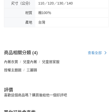
尺寸（公分）
110／120／130／140
材質
棉100％
產地
台灣
商品相關分類 (4)
查看全部
內著衣賞
兒童內著
兒童居家服
授權主題館
三麗鷗
評價
喜歡這個商品嗎？購買後給他一個好評吧