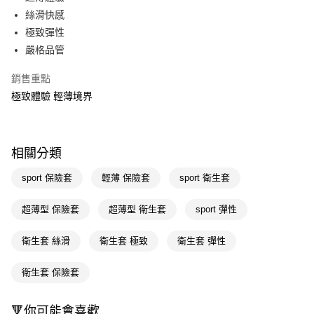
絲滑快感
Apple Pay
極致彈性
街口支付
嚴格品管
悠遊付
銷售重點
極致體驗 輕薄境界
Google Pay
AFTEE先享後付
相關說明
相關分類
【關於「AFTEE先享後付」】
即享券
AFTEE先享後付是「在收到商品之後才付款」的支付方式。 讓您購物簡單
sport 保險套
輕薄 保險套
sport 衛生套
便利好安心！
１．簡單：不需註冊會員、不需綁卡、不需儲值。
運送方式
２．便利：只要手機號碼，簡訊認證，即可結帳。
超薄型 保險套
超薄型 衛生套
sport 彈性
３．安心：先確認商品／服務後，再付款。
全家取貨付款
衛生套 絲滑
衛生套 極致
衛生套 彈性
每筆NT$65，滿NT$390(含以上)免運費
【「AFTEE先享後付」結帳流程】
１．於結帳方式選擇「AFTEE先享後付」後，將跳轉至「AFTEE先享後付」
付款後全家取貨
結帳頁面，進行簡訊認證並確認金額後，即可完成結帳。
衛生套 保險套
２．訂單成立數日內，您將收到繳費通知簡訊。
每筆NT$65，滿NT$390(含以上)免運費
３．收到繳費通知簡訊後14天內，點擊此簡訊中的連結，可透過四大超商／
ATM／網路銀行／等多元方式進行付款，方視為交易完成。
🔻你可能會喜歡