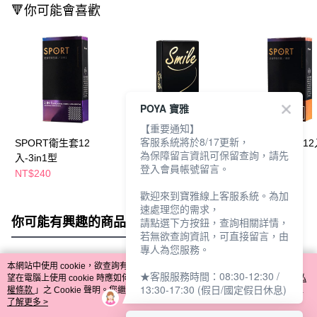
🔻你可能會喜歡
POYA 寶雅
【重要通知】
客服系統將於8/17更新，
SPORT衛生套12
史邁爾衛生套12入-超
SPORT衛生套12
為保障留言資訊可保留查詢，請先
入-3in1型
薄型
捍型
登入會員帳號留言。
NT$240
NT$100
NT$360
NT$199
歡迎來到寶雅線上客服系統。為加
速處理您的需求，
你可能有興趣的商品
全站排行
請點選下方按鈕，查詢相關詳情，
若無欲查詢資訊，可直接留言，由
專人為您服務。
本網站中使用 cookie，欲查詢有關本網站使用 cookie 方式之詳情，及若您不希
★客服服務時間：08:30-12:30 /
熱門標籤
望在電腦上使用 cookie 時應如何變更電腦的 cookie 設定，請參閱本網站「
隱私
13:30-17:30 (假日/國定假日休息)
權條款
」之 Cookie 聲明。您繼續使用本網站即表示您同意本公司得按本網站使
用條款之 Cookie 聲明使用 cookie。
了解更多 >