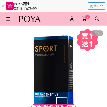
POYA寶雅
開啟APP
立刻使用官方APP
0
1
/
2