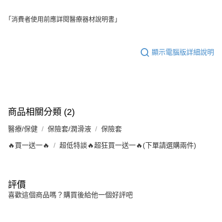
「消費者使用前應詳閱醫療器材說明書」
顯示電腦版詳細說明
商品相關分類 (2)
醫療/保健
保險套/潤滑液
保險套
🔥買一送一🔥
超低特談🔥超狂買一送一🔥(下單請選購兩件)
評價
喜歡這個商品嗎？購買後給他一個好評吧