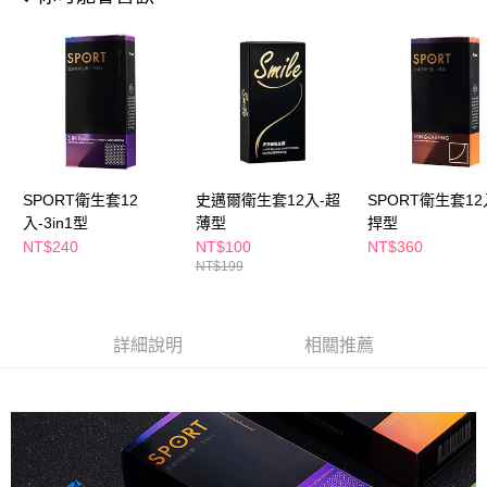
萊爾富取貨付款
※ 請注意：結帳手續完成當下不需立刻繳費，但若您需要取消訂單，請聯絡
每筆NT$65，滿NT$490(含以上)免運費
購買商品的店家。未經商家同意取消之訂單仍視為有效，需透過AFTEE先享
後付繳納相關費用。
付款後萊爾富取貨
※ 交易是否成功請以「AFTEE先享後付 」之結帳頁面顯示為準，若有關於
是否繳費成功／繳費後需取消欲退款等相關疑問，請聯繫「AFTEE先享後付
每筆NT$65，滿NT$490(含以上)免運費
客戶支援中心」
https://netprotections.freshdesk.com/support/home
7-11取貨付款
【注意事項】
１．透過由恩沛科技股份有限公司提供之「AFTEE先享後付」服務完成之交
每筆NT$65，滿NT$490(含以上)免運費
易，需依本服務之必要範圍內提供個人資料，並將交易相關給付款項請求債
SPORT衛生套12
史邁爾衛生套12入-超
SPORT衛生套12
權轉讓予恩沛科技股份有限公司。
付款後7-11取貨
入-3in1型
薄型
捍型
２．關於個人資料處理事宜，請瀏覽以下網址：
每筆NT$65，滿NT$490(含以上)免運費
https://aftee.tw/terms/#terms3
NT$240
NT$100
NT$360
３．未成年的使用者請事先徵得法定代理人或監護人之同意方可使用
NT$199
宅配(本島)
「AFTEE先享後付」，若未經同意申辦者引起之損失，本公司不負相關責
任。
每筆NT$100，滿NT$790(含以上)免運費
４．使用「AFTEE先享後付」時，將依據個別帳號之用戶狀況，依本公司即
時審查核予不同之上限額度；若仍有額度不足之情形，本公司將視審查結果
詳細說明
相關推薦
付款後寶雅門市自取(由倉庫統一出貨)
請求用戶進行身份認證。
每筆NT$80，滿NT$290(含以上)免運費
５．嚴禁一人註冊多個帳號或使用他人資訊註冊。若發現惡意使用之情形，
恩沛科技股份有限公司將有權停止該用戶之使用額度並採取法律行動。