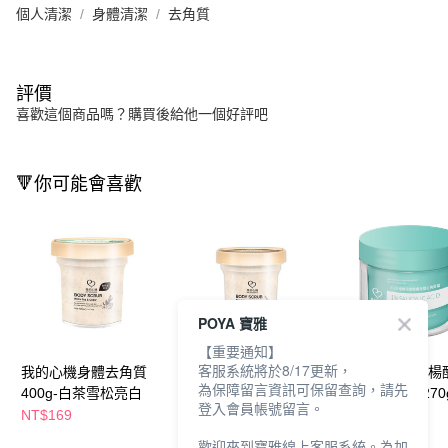
個人清潔
身體清潔
去角質
評價
喜歡這個商品嗎？購買後給他一個好評吧
🔻你可能會喜歡
POYA 寶雅
【重要通知】
客服系統將於8/17更新，
我的心機身體去角質
我的心機身體去角質
我的心機1%水楊
為保障留言資訊可保留查詢，請先
400g-白茶雪松亮白
400g-燕麥乳木果油
膚身體去角質270
登入會員帳號留言。
NT$169
NT$159
NT$169
NT$199
歡迎來到寶雅線上客服系統。為加