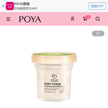
POYA寶雅
開啟APP
立刻使用官方APP
0
1
/
1