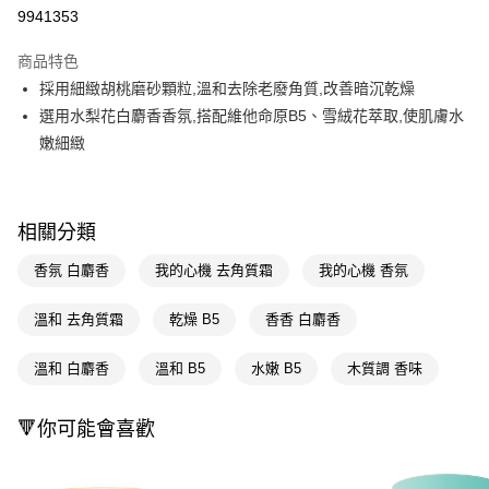
9941353
Apple Pay
商品特色
街口支付
採用細緻胡桃磨砂顆粒,溫和去除老廢角質,改善暗沉乾燥
悠遊付
選用水梨花白麝香香氛,搭配維他命原B5、雪絨花萃取,使肌膚水
嫩細緻
Google Pay
AFTEE先享後付
相關說明
相關分類
【關於「AFTEE先享後付」】
即享券
AFTEE先享後付是「在收到商品之後才付款」的支付方式。 讓您購物簡單
香氛 白麝香
我的心機 去角質霜
我的心機 香氛
便利好安心！
１．簡單：不需註冊會員、不需綁卡、不需儲值。
運送方式
溫和 去角質霜
乾燥 B5
香香 白麝香
２．便利：只要手機號碼，簡訊認證，即可結帳。
３．安心：先確認商品／服務後，再付款。
全家取貨付款
溫和 白麝香
溫和 B5
水嫩 B5
木質調 香味
每筆NT$65，滿NT$390(含以上)免運費
【「AFTEE先享後付」結帳流程】
１．於結帳方式選擇「AFTEE先享後付」後，將跳轉至「AFTEE先享後付」
付款後全家取貨
結帳頁面，進行簡訊認證並確認金額後，即可完成結帳。
🔻你可能會喜歡
２．訂單成立數日內，您將收到繳費通知簡訊。
每筆NT$65，滿NT$390(含以上)免運費
３．收到繳費通知簡訊後14天內，點擊此簡訊中的連結，可透過四大超商／
ATM／網路銀行／等多元方式進行付款，方視為交易完成。