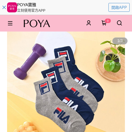
POYA寶雅
開啟APP
立刻使用官方APP
0
1
/
3