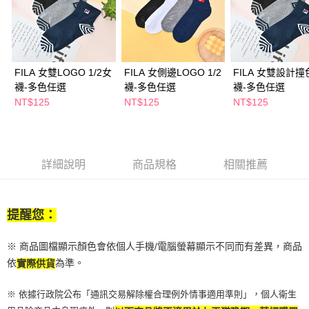
２．訂單成立數日內，您將收到繳費通知簡訊。
每筆NT$65，滿NT$390(含以上)免運費
３．收到繳費通知簡訊後14天內，點擊此簡訊中的連結，可透過四大超商／
ATM／網路銀行／等多元方式進行付款，方視為交易完成。
萊爾富取貨付款
※ 請注意：結帳手續完成當下不需立刻繳費，但若您需要取消訂單，請聯絡
每筆NT$65，滿NT$490(含以上)免運費
購買商品的店家。未經商家同意取消之訂單仍視為有效，需透過AFTEE先享
後付繳納相關費用。
FILA 女雙LOGO 1/2女
FILA 女側邊LOGO 1/2
FILA 女雙設計撞色
付款後萊爾富取貨
※ 交易是否成功請以「AFTEE先享後付 」之結帳頁面顯示為準，若有關於
襪-多色任選
襪-多色任選
襪-多色任選
是否繳費成功／繳費後需取消欲退款等相關疑問，請聯繫「AFTEE先享後付
NT$125
NT$125
NT$125
每筆NT$65，滿NT$490(含以上)免運費
客戶支援中心」
https://netprotections.freshdesk.com/support/home
7-11取貨付款
【注意事項】
１．透過由恩沛科技股份有限公司提供之「AFTEE先享後付」服務完成之交
每筆NT$65，滿NT$490(含以上)免運費
易，需依本服務之必要範圍內提供個人資料，並將交易相關給付款項請求債
詳細說明
商品規格
相關推薦
權轉讓予恩沛科技股份有限公司。
付款後7-11取貨
２．關於個人資料處理事宜，請瀏覽以下網址：
每筆NT$65，滿NT$490(含以上)免運費
https://aftee.tw/terms/#terms3
３．未成年的使用者請事先徵得法定代理人或監護人之同意方可使用
提醒您：
宅配(本島)
「AFTEE先享後付」，若未經同意申辦者引起之損失，本公司不負相關責
任。
每筆NT$100，滿NT$790(含以上)免運費
４．使用「AFTEE先享後付」時，將依據個別帳號之用戶狀況，依本公司即
※ 商品圖檔顯示顏色會依個人手機/電腦螢幕顯示不同而有差異，商品
時審查核予不同之上限額度；若仍有額度不足之情形，本公司將視審查結果
付款後寶雅門市自取(由倉庫統一出貨)
依
為準。
實際供貨
請求用戶進行身份認證。
每筆NT$80，滿NT$290(含以上)免運費
５．嚴禁一人註冊多個帳號或使用他人資訊註冊。若發現惡意使用之情形，
※ 依據行政院公布「通訊交易解除權合理例外情事適用準則」，個人衛生
恩沛科技股份有限公司將有權停止該用戶之使用額度並採取法律行動。