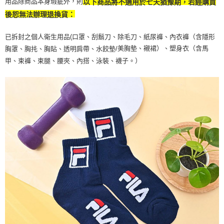
用品除商品本身瑕疵外，則
以下商品將不適用於七天猶豫期，若經購買
後恕無法辦理退換貨：
已拆封之個人衛生用品(口罩、刮鬍刀、除毛刀、紙尿褲、內衣褲（含隱形
美胸墊、襯裙）、塑身衣（含馬
胸罩、胸扥、胸貼、透明肩帶、水餃墊/
甲、束褲、束腿、腰夾、內搭、泳裝、襪子。）