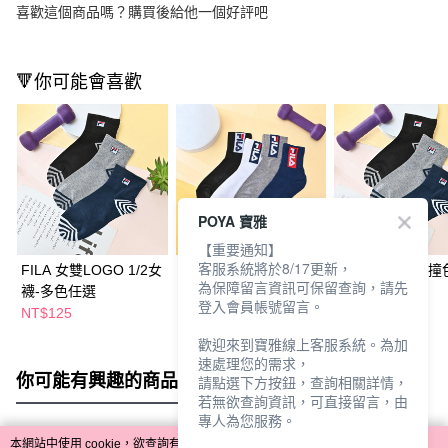
喜歡這個商品嗎？購買後給他一個好評吧
🔻你可能會喜歡
POYA 寶雅
【重要通知】
客服系統將於8/17更新，
FILA 女雙LOGO 1/2女
FILA 女側邊LOGO 1/2
FILA 女雙設計撞色
為保障留言資訊可保留查詢，請先
襪-多色任選
襪-多色任選
襪-多色任選
登入會員帳號留言。
NT$125
NT$125
NT$125
歡迎來到寶雅線上客服系統。為加
速處理您的需求，
你可能有興趣的商品
全站排行
請點選下方按鈕，查詢相關詳情，
若無欲查詢資訊，可直接留言，由
專人為您服務。
本網站中使用 cookie，欲查詢有關本網站使用 cookie 方式之詳情，及若您不希