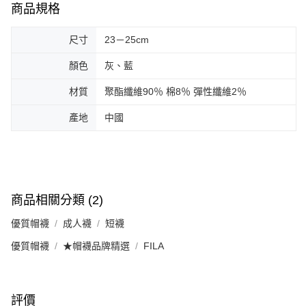
商品規格
尺寸
23－25cm
顏色
灰、藍
材質
聚酯纖維90％ 棉8％ 彈性纖維2％
產地
中國
商品相關分類 (2)
優質帽襪
成人襪
短襪
優質帽襪
★帽襪品牌精選
FILA
評價