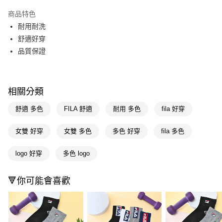
超商取貨付款
商品特色
LINE Pay
耐用耐洗
舒適好穿
Apple Pay
品質保證
街口支付
悠遊付
相關分類
Google Pay
舒適 多色
FILA 舒適
耐用 多色
fila 好穿
AFTEE先享後付
相關說明
女雙 好穿
女雙 多色
多色 好穿
fila 多色
【關於「AFTEE先享後付」】
即享券
AFTEE先享後付是「在收到商品之後才付款」的支付方式。 讓您購物簡單
logo 好穿
多色 logo
便利好安心！
１．簡單：不需註冊會員、不需綁卡、不需儲值。
運送方式
２．便利：只要手機號碼，簡訊認證，即可結帳。
🔻你可能會喜歡
３．安心：先確認商品／服務後，再付款。
全家取貨付款
每筆NT$65，滿NT$390(含以上)免運費
【「AFTEE先享後付」結帳流程】
１．於結帳方式選擇「AFTEE先享後付」後，將跳轉至「AFTEE先享後付」
付款後全家取貨
結帳頁面，進行簡訊認證並確認金額後，即可完成結帳。