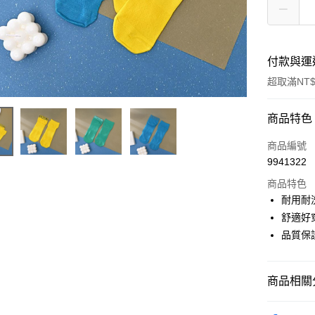
付款與運
超取滿NT$
付款方式
商品特色
POYA支付
商品編號
9941322
信用卡一
商品特色
超商取貨
耐用耐
舒適好
LINE Pay
品質保
Apple Pay
街口支付
商品相關分
悠遊付
優質帽襪