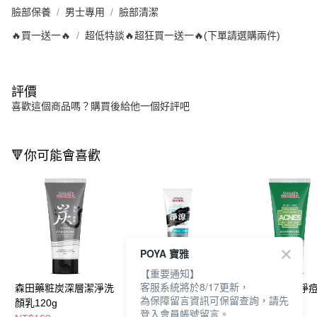
臉部保養
男士專用
臉部清潔
🔥買一送一🔥
超低特談🔥超狂買一送一🔥(下單請選購兩件)
評價
喜歡這個商品嗎？購買後給他一個好評吧
🔻你可能會喜歡
POYA 寶雅
【重要通知】
客服系統將於8/17更新，
森田藥粧炭深層潔淨洗
森田藥粧植萃淨涼洗顏
森田藥粧茶樹淨
為保障留言資訊可保留查詢，請先
顏乳120g
乳120g
洗顏乳120g
登入會員帳號留言。