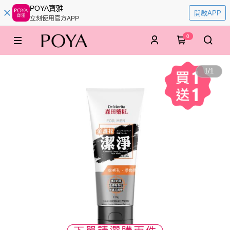
POYA寶雅
開啟APP
立刻使用官方APP
0
1
/
1