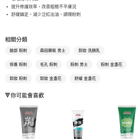
提升修護效率，改善粗糙不平膚況
Apple Pay
舒緩鎮定，減少泛紅出油，調理粉刺
街口支付
悠遊付
相關分類
Google Pay
臉部 粉刺
森田藥粧 男士
卸妝 洗顏乳
AFTEE先享後付
相關說明
保養 粉刺
毛孔 粉刺
粉刺 男士
粉刺 金盞花
【關於「AFTEE先享後付」】
即享券
AFTEE先享後付是「在收到商品之後才付款」的支付方式。 讓您購物簡單
卸妝 粉刺
卸妝 金盞花
舒緩 金盞花
便利好安心！
１．簡單：不需註冊會員、不需綁卡、不需儲值。
運送方式
２．便利：只要手機號碼，簡訊認證，即可結帳。
🔻你可能會喜歡
３．安心：先確認商品／服務後，再付款。
全家取貨付款
每筆NT$65，滿NT$390(含以上)免運費
【「AFTEE先享後付」結帳流程】
１．於結帳方式選擇「AFTEE先享後付」後，將跳轉至「AFTEE先享後付」
付款後全家取貨
結帳頁面，進行簡訊認證並確認金額後，即可完成結帳。
２．訂單成立數日內，您將收到繳費通知簡訊。
每筆NT$65，滿NT$390(含以上)免運費
３．收到繳費通知簡訊後14天內，點擊此簡訊中的連結，可透過四大超商／
ATM／網路銀行／等多元方式進行付款，方視為交易完成。