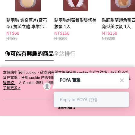
點胭脂 雲朵厚片(寶石
點胭脂刺莓錐形雙切美
點胭脂蘭嶼角鴞
型) 抗菌立體 專業化妝
妝蛋 1入
角型美妝蛋 1入
粉撲(1入)
NT$68
NT$158
NT$158
NT$85
NT$200
NT$200
你可能有興趣的商品
全站排行
本網站中使用 cookie，欲查詢有關本網站使用 cookie 方式之詳情，及若您不希
熱門標籤
望在電腦上使用 cookie 時應如何變更電腦的 cookie 設定，請參閱本網站「
隱私
POYA 寶雅
權條款
」之 Cookie 聲明。您繼續使用本網站即表示您同意本公司得按本網站使
用條款之 Cookie 聲明使用 cookie。
了解更多 >
Reply to POYA 寶雅
我知道了