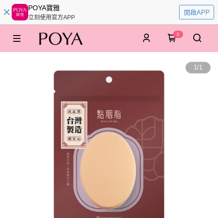
POYA寶雅
開啟APP
立刻使用官方APP
0
1
/
1