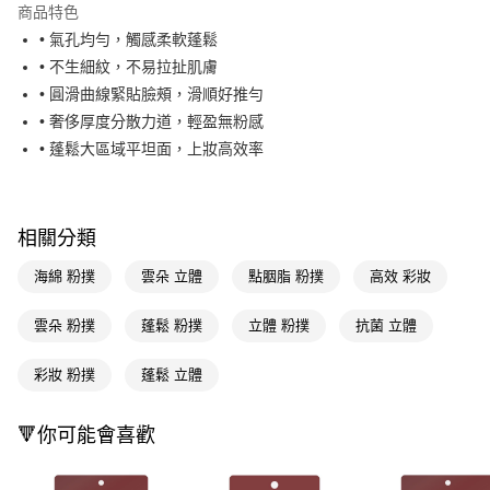
商品特色
LINE Pay
• 氣孔均勻，觸感柔軟蓬鬆
• 不生細紋，不易拉扯肌膚
Apple Pay
• 圓滑曲線緊貼臉頰，滑順好推勻
街口支付
• 奢侈厚度分散力道，輕盈無粉感
• 蓬鬆大區域平坦面，上妝高效率
悠遊付
Google Pay
AFTEE先享後付
相關分類
相關說明
海綿 粉撲
雲朵 立體
點胭脂 粉撲
高效 彩妝
【關於「AFTEE先享後付」】
即享券
AFTEE先享後付是「在收到商品之後才付款」的支付方式。 讓您購物簡單
雲朵 粉撲
蓬鬆 粉撲
立體 粉撲
抗菌 立體
便利好安心！
１．簡單：不需註冊會員、不需綁卡、不需儲值。
運送方式
２．便利：只要手機號碼，簡訊認證，即可結帳。
彩妝 粉撲
蓬鬆 立體
３．安心：先確認商品／服務後，再付款。
全家取貨付款
每筆NT$65，滿NT$390(含以上)免運費
【「AFTEE先享後付」結帳流程】
🔻你可能會喜歡
１．於結帳方式選擇「AFTEE先享後付」後，將跳轉至「AFTEE先享後付」
付款後全家取貨
結帳頁面，進行簡訊認證並確認金額後，即可完成結帳。
２．訂單成立數日內，您將收到繳費通知簡訊。