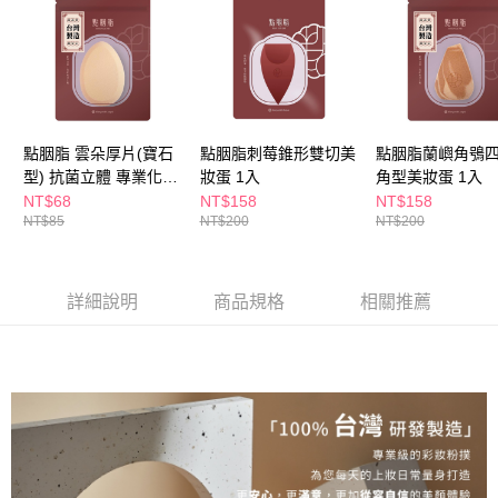
每筆NT$65，滿NT$390(含以上)免運費
３．收到繳費通知簡訊後14天內，點擊此簡訊中的連結，可透過四大超商／
ATM／網路銀行／等多元方式進行付款，方視為交易完成。
萊爾富取貨付款
※ 請注意：結帳手續完成當下不需立刻繳費，但若您需要取消訂單，請聯絡
每筆NT$65，滿NT$490(含以上)免運費
購買商品的店家。未經商家同意取消之訂單仍視為有效，需透過AFTEE先享
後付繳納相關費用。
付款後萊爾富取貨
※ 交易是否成功請以「AFTEE先享後付 」之結帳頁面顯示為準，若有關於
是否繳費成功／繳費後需取消欲退款等相關疑問，請聯繫「AFTEE先享後付
每筆NT$65，滿NT$490(含以上)免運費
點胭脂 雲朵厚片(寶石
點胭脂刺莓錐形雙切美
點胭脂蘭嶼角鴞
客戶支援中心」
https://netprotections.freshdesk.com/support/home
型) 抗菌立體 專業化妝
妝蛋 1入
角型美妝蛋 1入
7-11取貨付款
【注意事項】
粉撲(1入)
NT$68
NT$158
NT$158
１．透過由恩沛科技股份有限公司提供之「AFTEE先享後付」服務完成之交
每筆NT$65，滿NT$490(含以上)免運費
NT$85
NT$200
NT$200
易，需依本服務之必要範圍內提供個人資料，並將交易相關給付款項請求債
權轉讓予恩沛科技股份有限公司。
付款後7-11取貨
２．關於個人資料處理事宜，請瀏覽以下網址：
每筆NT$65，滿NT$490(含以上)免運費
https://aftee.tw/terms/#terms3
詳細說明
商品規格
相關推薦
３．未成年的使用者請事先徵得法定代理人或監護人之同意方可使用
宅配(本島)
「AFTEE先享後付」，若未經同意申辦者引起之損失，本公司不負相關責
任。
每筆NT$100，滿NT$790(含以上)免運費
４．使用「AFTEE先享後付」時，將依據個別帳號之用戶狀況，依本公司即
時審查核予不同之上限額度；若仍有額度不足之情形，本公司將視審查結果
付款後寶雅門市自取(由倉庫統一出貨)
請求用戶進行身份認證。
每筆NT$80，滿NT$290(含以上)免運費
５．嚴禁一人註冊多個帳號或使用他人資訊註冊。若發現惡意使用之情形，
恩沛科技股份有限公司將有權停止該用戶之使用額度並採取法律行動。