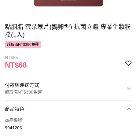
點胭脂 雲朵厚片(鵝卵型) 抗菌立體 專業化妝粉
撲(1入)
超取滿NT$390免運
NT$85
NT$68
付款與運送方式
超取滿NT$390免運
付款方式
商品特色
POYA支付
商品編號
信用卡一次付款
9941206
超商取貨付款