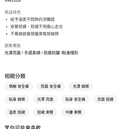
9941028
超商取貨付款
商品特色
LINE Pay
給予溫柔不悶熱的涼觸感
穿著短褲、短裙不用擔心走光
Apple Pay
不著痕跡展現優美臀部線條
街口支付
銷售重點
悠遊付
光澤亮面 / 手感柔順 / 防磨抗皺 /貼身隱形
Google Pay
AFTEE先享後付
相關分類
相關說明
【關於「AFTEE先享後付」】
瑪榭 安全褲
防磨 安全褲
光澤 線條
即享券
AFTEE先享後付是「在收到商品之後才付款」的支付方式。 讓您購物簡單
便利好安心！
貼身 線條
光澤 亮面
貼身 安全褲
亮面 短褲
１．簡單：不需註冊會員、不需綁卡、不需儲值。
運送方式
２．便利：只要手機號碼，簡訊認證，即可結帳。
３．安心：先確認商品／服務後，再付款。
溫柔 短裙
短裙 美臀
中腰 美臀
全家取貨付款
每筆NT$65，滿NT$390(含以上)免運費
【「AFTEE先享後付」結帳流程】
１．於結帳方式選擇「AFTEE先享後付」後，將跳轉至「AFTEE先享後付」
🔻你可能會喜歡