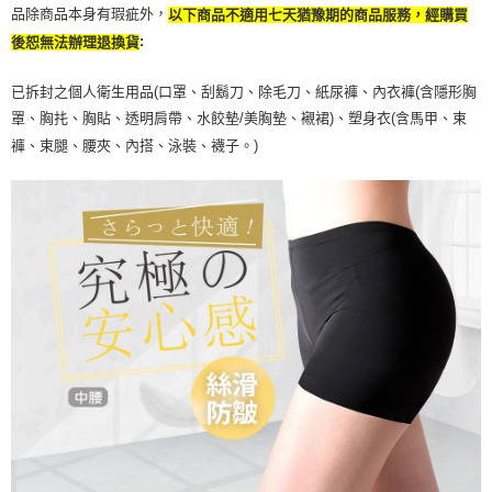
品除商品本身有瑕疵外，
以下商品不適用七天猶豫期的商品服務，經購買
:
後恕無法辦理退換貨
已拆封之個人衛生用品(口罩、刮鬍刀、除毛刀、紙尿褲、內衣褲(含隱形胸
罩、胸扥、胸貼、透明肩帶、水餃墊/美胸墊、襯裙)、塑身衣(含馬甲、束
褲、束腿、腰夾、內搭、泳裝、襪子。)