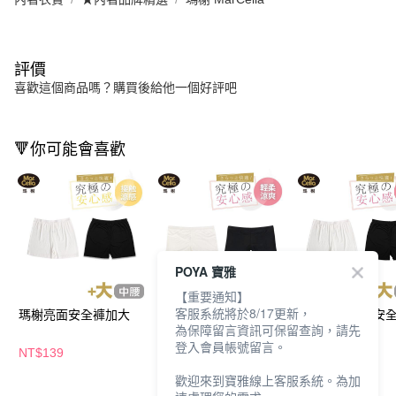
評價
喜歡這個商品嗎？購買後給他一個好評吧
🔻你可能會喜歡
POYA 寶雅
【重要通知】
客服系統將於8/17更新，
瑪榭亮面安全褲加大
瑪榭 低腰安全褲-F
瑪榭輕柔中腰安全
為保障留言資訊可保留查詢，請先
加大
登入會員帳號留言。
NT$139
NT$109
NT$119
歡迎來到寶雅線上客服系統。為加