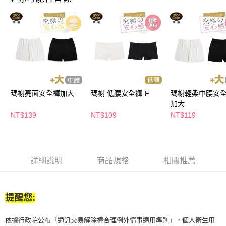
付款後全家取貨
結帳頁面，進行簡訊認證並確認金額後，即可完成結帳。
２．訂單成立數日內，您將收到繳費通知簡訊。
每筆NT$65，滿NT$390(含以上)免運費
３．收到繳費通知簡訊後14天內，點擊此簡訊中的連結，可透過四大超商／
ATM／網路銀行／等多元方式進行付款，方視為交易完成。
萊爾富取貨付款
※ 請注意：結帳手續完成當下不需立刻繳費，但若您需要取消訂單，請聯絡
每筆NT$65，滿NT$490(含以上)免運費
購買商品的店家。未經商家同意取消之訂單仍視為有效，需透過AFTEE先享
後付繳納相關費用。
付款後萊爾富取貨
※ 交易是否成功請以「AFTEE先享後付 」之結帳頁面顯示為準，若有關於
是否繳費成功／繳費後需取消欲退款等相關疑問，請聯繫「AFTEE先享後付
每筆NT$65，滿NT$490(含以上)免運費
客戶支援中心」
https://netprotections.freshdesk.com/support/home
瑪榭亮面安全褲加大
瑪榭 低腰安全褲-F
瑪榭輕柔中腰安全
7-11取貨付款
加大
【注意事項】
１．透過由恩沛科技股份有限公司提供之「AFTEE先享後付」服務完成之交
每筆NT$65，滿NT$490(含以上)免運費
NT$139
NT$109
NT$119
易，需依本服務之必要範圍內提供個人資料，並將交易相關給付款項請求債
權轉讓予恩沛科技股份有限公司。
付款後7-11取貨
２．關於個人資料處理事宜，請瀏覽以下網址：
每筆NT$65，滿NT$490(含以上)免運費
https://aftee.tw/terms/#terms3
３．未成年的使用者請事先徵得法定代理人或監護人之同意方可使用
詳細說明
商品規格
相關推薦
宅配(本島)
「AFTEE先享後付」，若未經同意申辦者引起之損失，本公司不負相關責
任。
每筆NT$100，滿NT$790(含以上)免運費
４．使用「AFTEE先享後付」時，將依據個別帳號之用戶狀況，依本公司即
時審查核予不同之上限額度；若仍有額度不足之情形，本公司將視審查結果
提醒您:
付款後寶雅門市自取(由倉庫統一出貨)
請求用戶進行身份認證。
每筆NT$80，滿NT$290(含以上)免運費
５．嚴禁一人註冊多個帳號或使用他人資訊註冊。若發現惡意使用之情形，
依據行政院公布「通訊交易解除權合理例外情事適用準則」，個人衛生用
恩沛科技股份有限公司將有權停止該用戶之使用額度並採取法律行動。