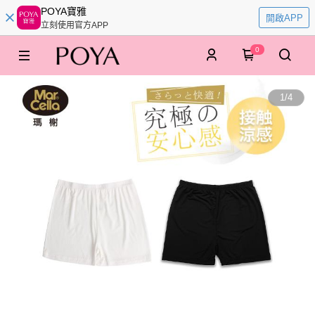
POYA寶雅
開啟APP
立刻使用官方APP
0
1
/
4