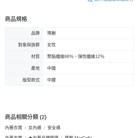
商品規格
品牌
瑪榭
對象與族群
女性
材質
聚酯纖維88％、彈性纖維12％
產地
中國
版型款式
中腰
商品相關分類 (2)
內著衣賞
女內褲
安全褲
內著衣賞
★內著品牌精選
瑪榭 MarCella