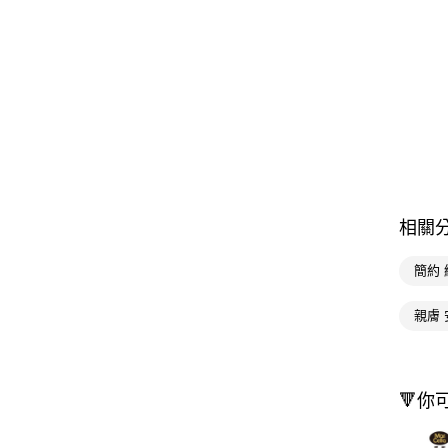
相關
簡約 
親膚
🔻你