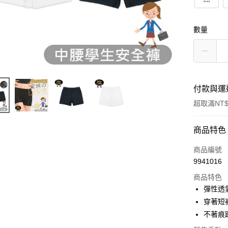
數量
付款與運
超取滿NT$
付款方式
商品特色
POYA支付
商品編號
9941016
信用卡一
商品特色
超商取貨
彈性透
穿著短
LINE Pay
不著痕
Apple Pay