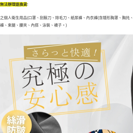
:
恕無法辦理退換貨
之個人衛生用品(口罩、刮鬍刀、除毛刀、紙尿褲、內衣褲(含隱形胸罩、胸扥、
褲、束腿、腰夾、內搭、泳裝、襪子。)