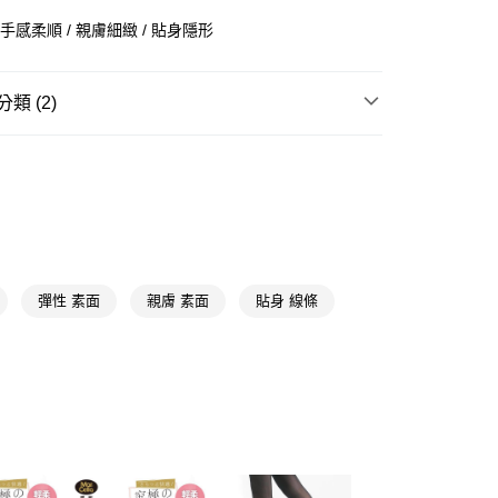
 手感柔順 / 親膚細緻 / 貼身隱形
類 (2)
y
女內褲
安全褲
享後付
★內著品牌精選
瑪榭 MarCella
FTEE先享後付」】
先享後付是「在收到商品之後才付款」的支付方式。 讓您購物簡單
心！
：不需註冊會員、不需綁卡、不需儲值。
：只要手機號碼，簡訊認證，即可結帳。
彈性 素面
親膚 素面
貼身 線條
：先確認商品／服務後，再付款。
付款
EE先享後付」結帳流程】
5，滿NT$390(含以上)免運費
方式選擇「AFTEE先享後付」後，將跳轉至「AFTEE先享後
頁面，進行簡訊認證並確認金額後，即可完成結帳。
家取貨
成立數日內，您將收到繳費通知簡訊。
費通知簡訊後14天內，點擊此簡訊中的連結，可透過四大超商
5，滿NT$390(含以上)免運費
網路銀行／等多元方式進行付款，方視為交易完成。
：結帳手續完成當下不需立刻繳費，但若您需要取消訂單，請聯
貨付款
的店家。未經商家同意取消之訂單仍視為有效，需透過AFTEE