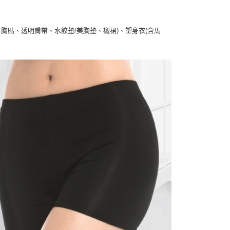
胸貼、透明肩帶、水餃墊/美胸墊、襯裙)、塑身衣(含馬