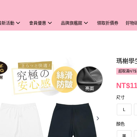
最新活動
會員優惠
品牌旗艦館
領取折價券
好物
瑪榭學
超取滿NT$
NT$1
尺寸
L
顏色
黑