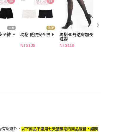
繳納相關費用。
5，滿NT$490(含以上)免運費
否成功請以「AFTEE先享後付 」之結帳頁面顯示為準，若有關於
功／繳費後需取消欲退款等相關疑問，請聯繫「AFTEE先享後
爾富取貨
援中心」
https://netprotections.freshdesk.com/support/home
5，滿NT$490(含以上)免運費
項】
付款
恩沛科技股份有限公司提供之「AFTEE先享後付」服務完成之
安全褲-F
瑪榭 低腰安全褲-F
瑪榭40丹透膚加長
瑪榭乾爽五趾女襪
依本服務之必要範圍內提供個人資料，並將交易相關給付款項請
褲襪
多款任選
5，滿NT$490(含以上)免運費
讓予恩沛科技股份有限公司。
NT$109
NT$119
NT$129
個人資料處理事宜，請瀏覽以下網址：
1取貨
ee.tw/terms/#terms3
5，滿NT$490(含以上)免運費
年的使用者請事先徵得法定代理人或監護人之同意方可使用
E先享後付」，若未經同意申辦者引起之損失，本公司不負相關責
AFTEE先享後付」時，將依據個別帳號之用戶狀況，依本公司
00，滿NT$790(含以上)免運費
核予不同之上限額度；若仍有額度不足之情形，本公司將視審查
用戶進行身份認證。
門市自取(由倉庫統一出貨)
一人註冊多個帳號或使用他人資訊註冊。若發現惡意使用之情
0，滿NT$290(含以上)免運費
科技股份有限公司將有權停止該用戶之使用額度並採取法律行
身有瑕疵外，
以下商品不適用七天猶豫期的商品服務，經購