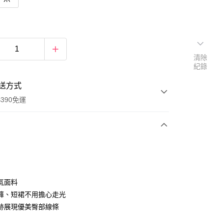
清除
紀錄
送方式
390免運
次付款
付款
氣面料
褲、短裙不用擔心走光
跡展現優美臀部線條