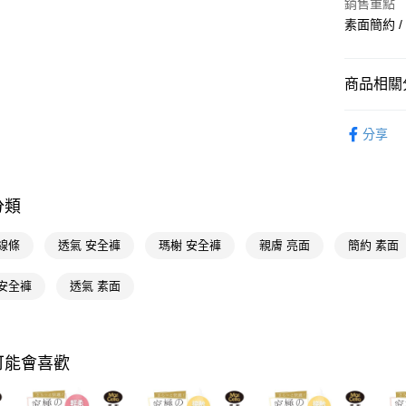
銷售重點
素面簡約 /
街口支付
悠遊付
商品相關分
Google Pa
內著衣賞
AFTEE先
分享
相關說明
內著衣賞
【關於「A
即享券
AFTEE
便利好安
分類
１．簡單
２．便利
運送方式
線條
透氣 安全褲
瑪榭 安全褲
親膚 亮面
簡約 素面
３．安心
全家取貨
【「AFT
 安全褲
透氣 素面
每筆NT$6
１．於結帳
付」結帳
付款後全
２．訂單
３．收到繳
每筆NT$6
可能會喜歡
／ATM／
※ 請注意
萊爾富取
絡購買商品