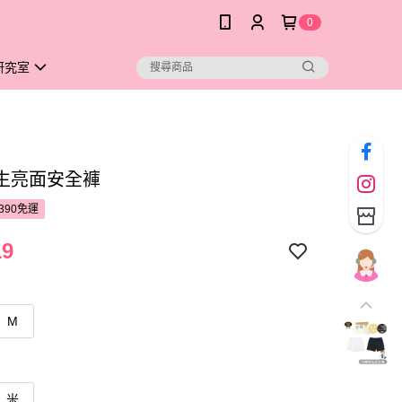
0
研究室
生亮面安全褲
390免運
19
M
米