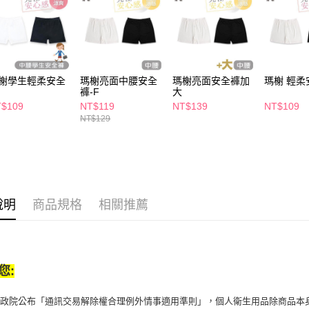
先享後付
每筆NT$6
※ 交易是
是否繳費成
付款後萊
付客戶支
每筆NT$6
【注意事
7-11取貨
１．透過由
榭學生輕柔安全
瑪榭亮面中腰安全
瑪榭亮面安全褲加
瑪榭 輕柔
交易，需
褲-F
大
每筆NT$6
求債權轉
$109
NT$119
NT$139
NT$109
２．關於
付款後7-1
NT$129
https://aft
每筆NT$6
３．未成
「AFTE
宅配(本島)
任。
４．使用「
每筆NT$1
即時審查
結果請求
說明
商品規格
相關推薦
付款後寶雅
５．嚴禁
每筆NT$8
形，恩沛
動。
您:
行政院公布「通訊交易解除權合理例外情事適用準則」，個人衛生用品除商品本