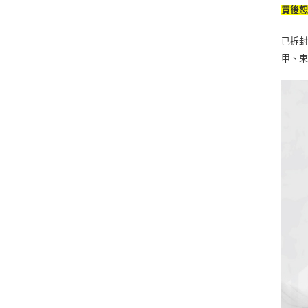
買後
已拆封
甲、束