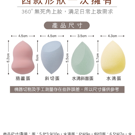
商品尺寸/重量：蛋：5.8*3.9/10g，水滴蛋：6*4/9g，斜切蛋：6.5*4/7g，水