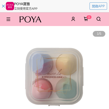
POYA寶雅
開啟APP
立刻使用官方APP
0
1
/
5