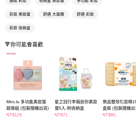
服貼 彩妝
收納盒 美妝蛋
多功能 彩妝
ATM／網路銀行／等多元方式進行付款，方視為交易完成。
萊爾富取貨付款
※ 請注意：結帳手續完成當下不需立刻繳費，但若您需要取消訂單，請聯絡
彩妝 美妝蛋
舒適 大面積
舒適 彩妝
每筆NT$65，滿NT$490(含以上)免運費
購買商品的店家。未經商家同意取消之訂單仍視為有效，需透過AFTEE先享
後付繳納相關費用。
付款後萊爾富取貨
※ 交易是否成功請以「AFTEE先享後付 」之結帳頁面顯示為準，若有關於
彩妝 收納盒
是否繳費成功／繳費後需取消欲退款等相關疑問，請聯繫「AFTEE先享後付
每筆NT$65，滿NT$490(含以上)免運費
客戶支援中心」
https://netprotections.freshdesk.com/support/home
🔻你可能會喜歡
7-11取貨付款
【注意事項】
１．透過由恩沛科技股份有限公司提供之「AFTEE先享後付」服務完成之交
每筆NT$65，滿NT$490(含以上)免運費
易，需依本服務之必要範圍內提供個人資料，並將交易相關給付款項請求債
權轉讓予恩沛科技股份有限公司。
付款後7-11取貨
２．關於個人資料處理事宜，請瀏覽以下網址：
每筆NT$65，滿NT$490(含以上)免運費
https://aftee.tw/terms/#terms3
３．未成年的使用者請事先徵得法定代理人或監護人之同意方可使用
宅配(本島)
「AFTEE先享後付」，若未經同意申辦者引起之損失，本公司不負相關責
任。
每筆NT$100，滿NT$790(含以上)免運費
４．使用「AFTEE先享後付」時，將依據個別帳號之用戶狀況，依本公司即
Miro.lu 多功能美妝蛋
星之冠行李箱迷你美妝
樂品雙效化妝棉1
時審查核予不同之上限額度；若仍有額度不足之情形，本公司將視審查結果
付款後寶雅門市自取(由倉庫統一出貨)
超值組 (包裝隨機出貨)
蛋5入-附收納盒
盒裝 (包裝隨機出
請求用戶進行身份認證。
每筆NT$80，滿NT$290(含以上)免運費
NT$129
NT$71
NT$85
５．嚴禁一人註冊多個帳號或使用他人資訊註冊。若發現惡意使用之情形，
恩沛科技股份有限公司將有權停止該用戶之使用額度並採取法律行動。