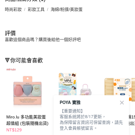
時尚彩妝
彩妝工具
海綿/粉撲/美妝蛋
評價
喜歡這個商品嗎？購買後給他一個好評吧
🔻你可能會喜歡
POYA 寶雅
【重要通知】
客服系統將於8/17更新，
Miro.lu 多功能美妝蛋
星之冠行李箱迷你美妝
樂品雙效化妝棉1
為保障留言資訊可保留查詢，請先
超值組 (包裝隨機出貨)
蛋5入-附收納盒
盒裝 (包裝隨機出
登入會員帳號留言。
NT$129
NT$71
NT$85