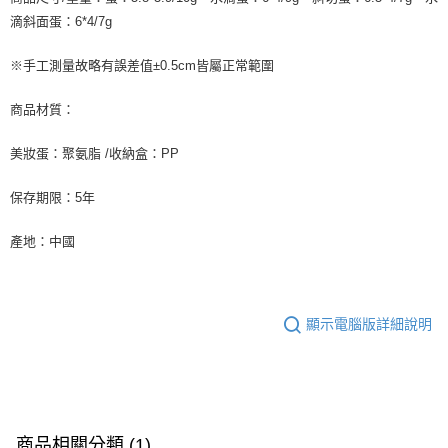
滴斜面蛋：6*4/7g
※手工測量故略有誤差值±0.5cm皆屬正常範圍
商品材質：
美妝蛋：聚氨脂 /收納盒：PP
保存期限：5年
產地：中國
顯示電腦版詳細說明
商品相關分類 (1)