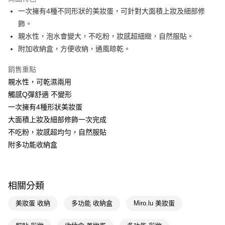
LINE Pay
一次擁有4種不同形狀的美妝蛋，可針對大面積上妝及細部修
飾。
Apple Pay
親水性，泡水會變大，不吃粉，妝感超細緻，自然服貼。
街口支付
附加收納盒，方便收納，通風晾乾。
悠遊付
銷售重點
親水性，可乾濕兩用
Google Pay
觸感Q彈舒適 不變形
AFTEE先享後付
一次擁有4種形狀美妝蛋
相關說明
大面積上妝及細部修飾一次完成
【關於「AFTEE先享後付」】
不吃粉，妝感超均勻，自然服貼
即享券
AFTEE先享後付是「在收到商品之後才付款」的支付方式。 讓您購物簡單
便利好安心！
附多功能收納盒
１．簡單：不需註冊會員、不需綁卡、不需儲值。
運送方式
２．便利：只要手機號碼，簡訊認證，即可結帳。
３．安心：先確認商品／服務後，再付款。
全家取貨付款
相關分類
每筆NT$65，滿NT$390(含以上)免運費
【「AFTEE先享後付」結帳流程】
１．於結帳方式選擇「AFTEE先享後付」後，將跳轉至「AFTEE先享後付」
美妝蛋 收納
多功能 收納盒
Miro.lu 美妝蛋
付款後全家取貨
結帳頁面，進行簡訊認證並確認金額後，即可完成結帳。
２．訂單成立數日內，您將收到繳費通知簡訊。
每筆NT$65，滿NT$390(含以上)免運費
３．收到繳費通知簡訊後14天內，點擊此簡訊中的連結，可透過四大超商／