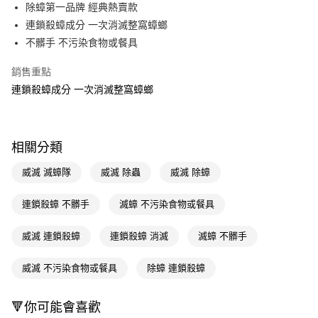
LINE Pay
除蟑第一品牌 經典熱賣款
連鎖殺蟑成分 一次消滅整窩蟑螂
Apple Pay
不髒手 不污染食物或餐具
街口支付
銷售重點
悠遊付
連鎖殺蟑成分 一次消滅整窩蟑螂
Google Pay
AFTEE先享後付
相關分類
相關說明
【關於「AFTEE先享後付」】
威滅 滅蟑隊
威滅 除蟲
威滅 除蟑
即享券
AFTEE先享後付是「在收到商品之後才付款」的支付方式。 讓您購物簡單
便利好安心！
連鎖殺蟑 不髒手
滅蟑 不污染食物或餐具
１．簡單：不需註冊會員、不需綁卡、不需儲值。
運送方式
２．便利：只要手機號碼，簡訊認證，即可結帳。
３．安心：先確認商品／服務後，再付款。
威滅 連鎖殺蟑
連鎖殺蟑 消滅
滅蟑 不髒手
全家取貨付款
每筆NT$65，滿NT$390(含以上)免運費
【「AFTEE先享後付」結帳流程】
威滅 不污染食物或餐具
除蟑 連鎖殺蟑
１．於結帳方式選擇「AFTEE先享後付」後，將跳轉至「AFTEE先享後付」
付款後全家取貨
結帳頁面，進行簡訊認證並確認金額後，即可完成結帳。
２．訂單成立數日內，您將收到繳費通知簡訊。
每筆NT$65，滿NT$390(含以上)免運費
🔻你可能會喜歡
３．收到繳費通知簡訊後14天內，點擊此簡訊中的連結，可透過四大超商／