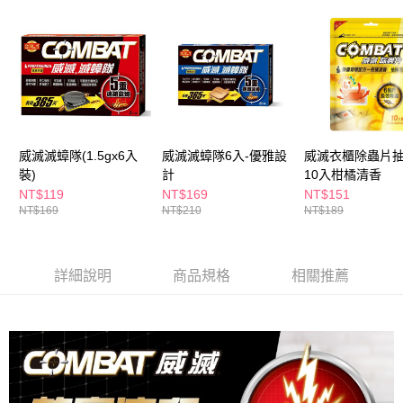
ATM／網路銀行／等多元方式進行付款，方視為交易完成。
萊爾富取貨付款
※ 請注意：結帳手續完成當下不需立刻繳費，但若您需要取消訂單，請聯絡
每筆NT$65，滿NT$490(含以上)免運費
購買商品的店家。未經商家同意取消之訂單仍視為有效，需透過AFTEE先享
後付繳納相關費用。
付款後萊爾富取貨
※ 交易是否成功請以「AFTEE先享後付 」之結帳頁面顯示為準，若有關於
是否繳費成功／繳費後需取消欲退款等相關疑問，請聯繫「AFTEE先享後付
每筆NT$65，滿NT$490(含以上)免運費
客戶支援中心」
https://netprotections.freshdesk.com/support/home
7-11取貨付款
【注意事項】
１．透過由恩沛科技股份有限公司提供之「AFTEE先享後付」服務完成之交
每筆NT$65，滿NT$490(含以上)免運費
威滅滅蟑隊(1.5gx6入
威滅滅蟑隊6入-優雅設
威滅衣櫃除蟲片
易，需依本服務之必要範圍內提供個人資料，並將交易相關給付款項請求債
裝)
計
10入柑橘清香
權轉讓予恩沛科技股份有限公司。
付款後7-11取貨
NT$119
NT$169
NT$151
２．關於個人資料處理事宜，請瀏覽以下網址：
每筆NT$65，滿NT$490(含以上)免運費
NT$169
NT$210
NT$189
https://aftee.tw/terms/#terms3
３．未成年的使用者請事先徵得法定代理人或監護人之同意方可使用
宅配(本島)
「AFTEE先享後付」，若未經同意申辦者引起之損失，本公司不負相關責
任。
每筆NT$100，滿NT$790(含以上)免運費
詳細說明
商品規格
相關推薦
４．使用「AFTEE先享後付」時，將依據個別帳號之用戶狀況，依本公司即
時審查核予不同之上限額度；若仍有額度不足之情形，本公司將視審查結果
付款後寶雅門市自取(由倉庫統一出貨)
請求用戶進行身份認證。
每筆NT$80，滿NT$290(含以上)免運費
５．嚴禁一人註冊多個帳號或使用他人資訊註冊。若發現惡意使用之情形，
恩沛科技股份有限公司將有權停止該用戶之使用額度並採取法律行動。