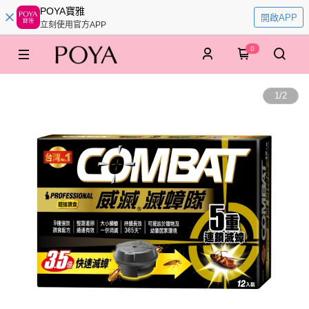
POYA寶雅
開啟APP
立刻使用官方APP
0
1
/
2