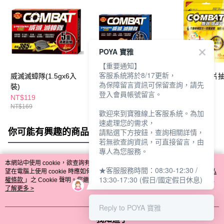
POYA 寶雅
【重要通知】
客服系統將於8/17更新，
威滅滅蟑隊(1.5gx6入
威滅滅蟑隊6入-優雅設
威滅衣櫃除蟲片
為保障留言資訊可保留查詢，請先
裝)
計
10入柑橘清香
登入會員帳號留言。
NT$119
NT$169
NT$151
NT$169
NT$210
NT$189
歡迎來到寶雅線上客服系統。為加
速處理您的需求，
你可能有興趣的商品
全站排行
請點選下方按鈕，查詢相關詳情，
若無欲查詢資訊，可直接留言，由
專人為您服務。
本網站中使用 cookie，欲查詢有關本網站使用 cookie 方式之詳情，及若您不希
★客服服務時間：08:30-12:30 /
熱門標籤
望在電腦上使用 cookie 時應如何變更電腦的 cookie 設定，請參閱本網站「
隱私
13:30-17:30 (假日/國定假日休息)
權條款
」之 Cookie 聲明。您繼續使用本網站即表示您同意本公司得按本網站使
用條款之 Cookie 聲明使用 cookie。
了解更多 >
Reply to POYA 寶雅
我知道了