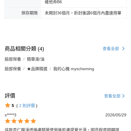
維他命B6
保存期限
未開封36個月，拆封後請6個月內盡速用畢
商品相關分類 (4)
查看全部
臉部保養
精華液/油
臉部保養
★品牌精選
我的心機 myscheming
評價
查看全部
5
(
2
則評價
)
s*****3
2026/05/29
這款杏仁酸淨透煥膚精華使用後肌膚感覺光滑，明亮程度明顯提