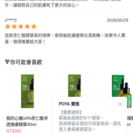
升，讓我對自己的肌膚有了更大的信心。
s*****3
2026/05/29
這款杏仁酸精華真的很棒，使用後肌膚變得光滑柔嫩，效果令人驚
喜，值得推薦給大家！
🔻你可能會喜歡
POYA 寶雅
【重要通知】
客服系統將於8/17更新，
我的心機10%杏仁酸淨
我的心機18%杏仁酸淨
我的心機2%水楊
為保障留言資訊可保留查詢，請先
透煥膚精華30ml
透煥膚精華30ml
痘修護精華30ml
登入會員帳號留言。
NT$365
NT$410
NT$365