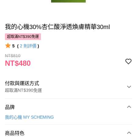
我的心機30%杏仁酸淨透煥膚精華30ml
超取滿NT$390免運
5
(
2
則評價
)
NT$810
NT$480
付款與運送方式
超取滿NT$390免運
付款方式
品牌
POYA支付
我的心機 MY SCHEMING
信用卡一次付款
商品特色
超商取貨付款