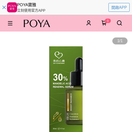
POYA寶雅
開啟APP
立刻使用官方APP
0
1
/
1