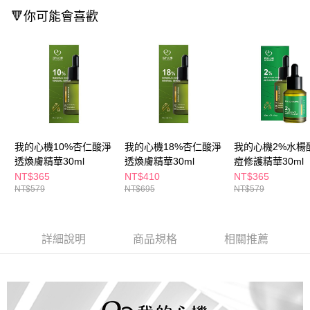
３．收到繳費通知簡訊後14天內，點擊此簡訊中的連結，可透過四大超商／
🔻你可能會喜歡
ATM／網路銀行／等多元方式進行付款，方視為交易完成。
萊爾富取貨付款
※ 請注意：結帳手續完成當下不需立刻繳費，但若您需要取消訂單，請聯絡
每筆NT$65，滿NT$490(含以上)免運費
購買商品的店家。未經商家同意取消之訂單仍視為有效，需透過AFTEE先享
後付繳納相關費用。
付款後萊爾富取貨
※ 交易是否成功請以「AFTEE先享後付 」之結帳頁面顯示為準，若有關於
是否繳費成功／繳費後需取消欲退款等相關疑問，請聯繫「AFTEE先享後付
每筆NT$65，滿NT$490(含以上)免運費
客戶支援中心」
https://netprotections.freshdesk.com/support/home
7-11取貨付款
【注意事項】
１．透過由恩沛科技股份有限公司提供之「AFTEE先享後付」服務完成之交
每筆NT$65，滿NT$490(含以上)免運費
易，需依本服務之必要範圍內提供個人資料，並將交易相關給付款項請求債
我的心機10%杏仁酸淨
我的心機18%杏仁酸淨
我的心機2%水楊
權轉讓予恩沛科技股份有限公司。
付款後7-11取貨
透煥膚精華30ml
透煥膚精華30ml
痘修護精華30ml
２．關於個人資料處理事宜，請瀏覽以下網址：
每筆NT$65，滿NT$490(含以上)免運費
NT$365
NT$410
NT$365
https://aftee.tw/terms/#terms3
NT$579
NT$695
NT$579
３．未成年的使用者請事先徵得法定代理人或監護人之同意方可使用
宅配(本島)
「AFTEE先享後付」，若未經同意申辦者引起之損失，本公司不負相關責
任。
每筆NT$100，滿NT$790(含以上)免運費
４．使用「AFTEE先享後付」時，將依據個別帳號之用戶狀況，依本公司即
詳細說明
商品規格
相關推薦
時審查核予不同之上限額度；若仍有額度不足之情形，本公司將視審查結果
付款後寶雅門市自取(由倉庫統一出貨)
請求用戶進行身份認證。
每筆NT$80，滿NT$290(含以上)免運費
５．嚴禁一人註冊多個帳號或使用他人資訊註冊。若發現惡意使用之情形，
恩沛科技股份有限公司將有權停止該用戶之使用額度並採取法律行動。