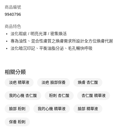
商品編號
LINE Pay
9940796
Apple Pay
商品特色
街口支付
淡化瑕疵 / 明亮光澤 / 密集煥活
悠遊付
專為油性、混合性膚質之煥膚需求所設計全方位煥膚代謝
淡化暗沉印記、平衡油脂分泌、毛孔暢快呼吸
Google Pay
AFTEE先享後付
相關說明
相關分類
【關於「AFTEE先享後付」】
即享券
AFTEE先享後付是「在收到商品之後才付款」的支付方式。 讓您購物簡單
淡疤 精華液
淡疤 臉部保養
煥膚 杏仁酸
便利好安心！
１．簡單：不需註冊會員、不需綁卡、不需儲值。
運送方式
我的心機 杏仁酸
粉刺 杏仁酸
杏仁酸 精華液
２．便利：只要手機號碼，簡訊認證，即可結帳。
３．安心：先確認商品／服務後，再付款。
全家取貨付款
臉部 粉刺
我的心機 精華液
臉部 精華液
每筆NT$65，滿NT$390(含以上)免運費
【「AFTEE先享後付」結帳流程】
１．於結帳方式選擇「AFTEE先享後付」後，將跳轉至「AFTEE先享後付」
保養 粉刺
付款後全家取貨
結帳頁面，進行簡訊認證並確認金額後，即可完成結帳。
２．訂單成立數日內，您將收到繳費通知簡訊。
每筆NT$65，滿NT$390(含以上)免運費