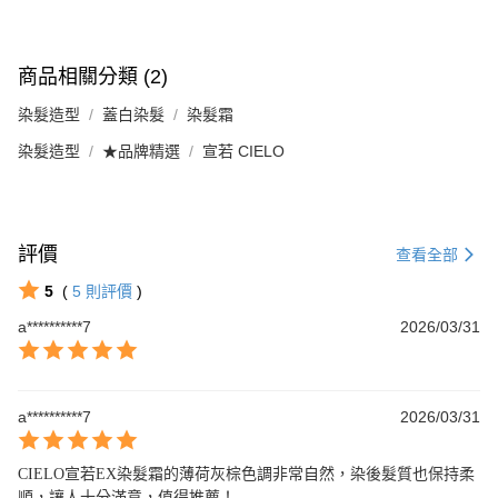
商品相關分類 (2)
染髮造型
蓋白染髮
染髮霜
染髮造型
★品牌精選
宣若 CIELO
評價
查看全部
5
(
5
則評價
)
a**********7
2026/03/31
a**********7
2026/03/31
CIELO宣若EX染髮霜的薄荷灰棕色調非常自然，染後髮質也保持柔
順，讓人十分滿意，值得推薦！