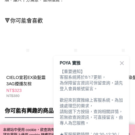
🔻你可能會喜歡
POYA 寶雅
【重要通知】
客服系統將於8/17更新，
CIELO宣若EX染髮霜
CIELO宣若EX染髮
CIELO宣若EX染
為保障留言資訊可保留查詢，請先
3AG煙燻灰棕
霜-4RU紫棕色
霜-2LA米灰棕
登入會員帳號留言。
NT$323
NT$323
NT$323
NT$380
NT$380
NT$380
歡迎來到寶雅線上客服系統。為加
速處理您的需求，
你可能有興趣的商品
全站排行
請點選下方按鈕，查詢相關詳情，
若無欲查詢資訊，可直接留言，由
專人為您服務。
本網站中使用 cookie，欲查詢有關本網站使用 cookie 方式之詳情，及若您不希
★客服服務時間：08:30-12:30 /
熱門標籤