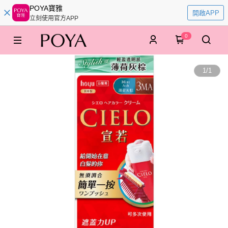
POYA寶雅
開啟APP
立刻使用官方APP
0
1
/
1