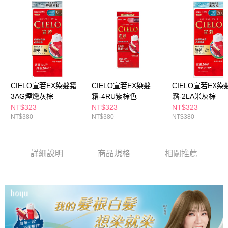
３．收到繳費通知簡訊後14天內，點擊此簡訊中的連結，可透過四大超商／
ATM／網路銀行／等多元方式進行付款，方視為交易完成。
萊爾富取貨付款
※ 請注意：結帳手續完成當下不需立刻繳費，但若您需要取消訂單，請聯絡
每筆NT$65，滿NT$490(含以上)免運費
購買商品的店家。未經商家同意取消之訂單仍視為有效，需透過AFTEE先享
後付繳納相關費用。
付款後萊爾富取貨
※ 交易是否成功請以「AFTEE先享後付 」之結帳頁面顯示為準，若有關於
是否繳費成功／繳費後需取消欲退款等相關疑問，請聯繫「AFTEE先享後付
每筆NT$65，滿NT$490(含以上)免運費
客戶支援中心」
https://netprotections.freshdesk.com/support/home
7-11取貨付款
CIELO宣若EX染髮霜
CIELO宣若EX染髮
CIELO宣若EX染
【注意事項】
１．透過由恩沛科技股份有限公司提供之「AFTEE先享後付」服務完成之交
3AG煙燻灰棕
霜-4RU紫棕色
霜-2LA米灰棕
每筆NT$65，滿NT$490(含以上)免運費
易，需依本服務之必要範圍內提供個人資料，並將交易相關給付款項請求債
NT$323
NT$323
NT$323
權轉讓予恩沛科技股份有限公司。
付款後7-11取貨
NT$380
NT$380
NT$380
２．關於個人資料處理事宜，請瀏覽以下網址：
每筆NT$65，滿NT$490(含以上)免運費
https://aftee.tw/terms/#terms3
３．未成年的使用者請事先徵得法定代理人或監護人之同意方可使用
宅配(本島)
「AFTEE先享後付」，若未經同意申辦者引起之損失，本公司不負相關責
詳細說明
商品規格
相關推薦
任。
每筆NT$100，滿NT$790(含以上)免運費
４．使用「AFTEE先享後付」時，將依據個別帳號之用戶狀況，依本公司即
時審查核予不同之上限額度；若仍有額度不足之情形，本公司將視審查結果
付款後寶雅門市自取(由倉庫統一出貨)
請求用戶進行身份認證。
每筆NT$80，滿NT$290(含以上)免運費
５．嚴禁一人註冊多個帳號或使用他人資訊註冊。若發現惡意使用之情形，
恩沛科技股份有限公司將有權停止該用戶之使用額度並採取法律行動。