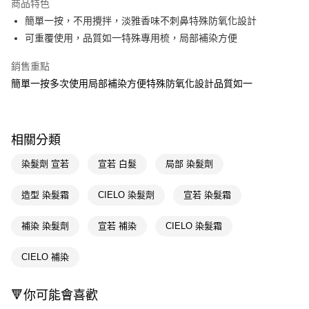
商品特色
LINE Pay
簡單一按，不用攪拌，淡雅香味不刺鼻特殊防氧化設計
可重覆使用，品質如一特殊專用梳，局部補染方便
Apple Pay
銷售重點
街口支付
簡單一按多次使用局部補染方便特殊防氧化設計品質如一
悠遊付
Google Pay
相關分類
AFTEE先享後付
相關說明
染髮劑 宣若
宣若 白髮
局部 染髮劑
【關於「AFTEE先享後付」】
即享券
AFTEE先享後付是「在收到商品之後才付款」的支付方式。 讓您購物簡單
造型 染髮霜
CIELO 染髮劑
宣若 染髮霜
便利好安心！
１．簡單：不需註冊會員、不需綁卡、不需儲值。
運送方式
補染 染髮劑
宣若 補染
CIELO 染髮霜
２．便利：只要手機號碼，簡訊認證，即可結帳。
３．安心：先確認商品／服務後，再付款。
全家取貨付款
CIELO 補染
每筆NT$65，滿NT$390(含以上)免運費
【「AFTEE先享後付」結帳流程】
１．於結帳方式選擇「AFTEE先享後付」後，將跳轉至「AFTEE先享後付」
付款後全家取貨
結帳頁面，進行簡訊認證並確認金額後，即可完成結帳。
🔻你可能會喜歡
２．訂單成立數日內，您將收到繳費通知簡訊。
每筆NT$65，滿NT$390(含以上)免運費