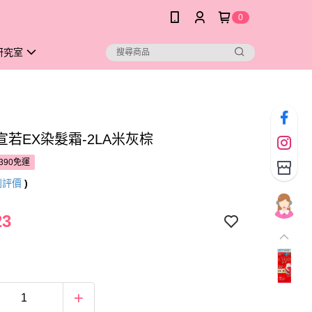
0
研究室
O宣若EX染髮霜-2LA米灰棕
390免運
則評價
)
23