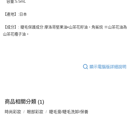
容量:5.5mL
【產地】:日本
【成分】: 睫毛保護成分:摩洛哥堅果油•山茶花籽油‧角鯊烷 ※山茶花油為
山茶花種子油。
顯示電腦版詳細說明
商品相關分類 (1)
時尚彩妝
眼部彩妝
睫毛膏/睫毛洗卸/保養