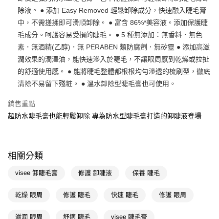
除液。 ● 添加 Easy Removed 輕鬆卸除成分，快速融入睫毛膏
Apple Pay
中，不需搓揉即可滑順卸除。 ● 富含 86%*美容液。添加保護睫
街口支付
毛成分。呵護容易受損的睫毛。 ● 5 種無添加：無香料．無色
素．無酒精(乙醇)．無 PERABEN 類防腐劑．無矽靈 ● 添加高滋
悠遊付
潤效果的潤澤油，能快速滲入於睫毛，不讓眼周感到乾燥或拉扯
Google Pay
的舒適使用感。 ● 能將睫毛整體都根根均勻滲透的梳刷型，徹底
清除不易留下殘粧。 ● 溫水卸除型睫毛膏也可使用。
AFTEE先享後付
相關說明
銷售重點
【關於「AFTEE先享後付」】
超防水睫毛膏也能輕鬆卸除 專為防水型睫毛膏打造的卸睫液登場
即享券
AFTEE先享後付是「在收到商品之後才付款」的支付方式。 讓您購物簡單
便利好安心！
１．簡單：不需註冊會員、不需綁卡、不需儲值。
運送方式
２．便利：只要手機號碼，簡訊認證，即可結帳。
３．安心：先確認商品／服務後，再付款。
相關分類
全家取貨付款
每筆NT$65，滿NT$390(含以上)免運費
【「AFTEE先享後付」結帳流程】
visee 卸睫毛膏
修護 卸睫液
保養 睫毛
１．於結帳方式選擇「AFTEE先享後付」後，將跳轉至「AFTEE先享後付」
付款後全家取貨
結帳頁面，進行簡訊認證並確認金額後，即可完成結帳。
乾燥 眼周
修護 睫毛
快速 睫毛
修護 眼周
２．訂單成立數日內，您將收到繳費通知簡訊。
每筆NT$65，滿NT$390(含以上)免運費
３．收到繳費通知簡訊後14天內，點擊此簡訊中的連結，可透過四大超商／
ATM／網路銀行／等多元方式進行付款，方視為交易完成。
滋潤 眼周
舒適 睫毛
visee 睫毛膏