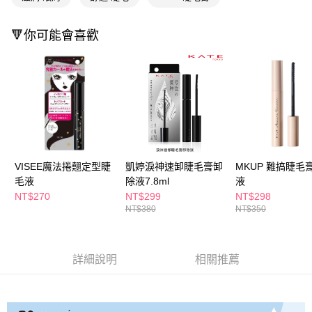
萊爾富取貨付款
※ 請注意：結帳手續完成當下不需立刻繳費，但若您需要取消訂單，請聯絡
每筆NT$65，滿NT$490(含以上)免運費
購買商品的店家。未經商家同意取消之訂單仍視為有效，需透過AFTEE先享
後付繳納相關費用。
🔻你可能會喜歡
付款後萊爾富取貨
※ 交易是否成功請以「AFTEE先享後付 」之結帳頁面顯示為準，若有關於
是否繳費成功／繳費後需取消欲退款等相關疑問，請聯繫「AFTEE先享後付
每筆NT$65，滿NT$490(含以上)免運費
客戶支援中心」
https://netprotections.freshdesk.com/support/home
7-11取貨付款
【注意事項】
１．透過由恩沛科技股份有限公司提供之「AFTEE先享後付」服務完成之交
每筆NT$65，滿NT$490(含以上)免運費
易，需依本服務之必要範圍內提供個人資料，並將交易相關給付款項請求債
權轉讓予恩沛科技股份有限公司。
付款後7-11取貨
２．關於個人資料處理事宜，請瀏覽以下網址：
每筆NT$65，滿NT$490(含以上)免運費
https://aftee.tw/terms/#terms3
VISEE魔法捲翹定型睫
凱婷淚神速卸睫毛膏卸
MKUP 難搞睫毛
３．未成年的使用者請事先徵得法定代理人或監護人之同意方可使用
宅配(本島)
毛液
除液7.8ml
液
「AFTEE先享後付」，若未經同意申辦者引起之損失，本公司不負相關責
任。
NT$270
NT$299
NT$298
每筆NT$100，滿NT$790(含以上)免運費
４．使用「AFTEE先享後付」時，將依據個別帳號之用戶狀況，依本公司即
NT$380
NT$350
時審查核予不同之上限額度；若仍有額度不足之情形，本公司將視審查結果
付款後寶雅門市自取(由倉庫統一出貨)
請求用戶進行身份認證。
每筆NT$80，滿NT$290(含以上)免運費
５．嚴禁一人註冊多個帳號或使用他人資訊註冊。若發現惡意使用之情形，
恩沛科技股份有限公司將有權停止該用戶之使用額度並採取法律行動。
詳細說明
相關推薦