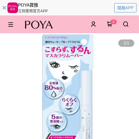
POYA寶雅
開啟APP
立刻使用官方APP
0
1
/
1