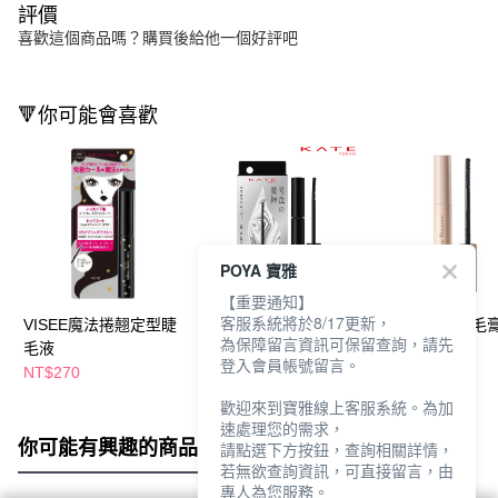
評價
喜歡這個商品嗎？購買後給他一個好評吧
🔻你可能會喜歡
POYA 寶雅
【重要通知】
客服系統將於8/17更新，
VISEE魔法捲翹定型睫
凱婷淚神速卸睫毛膏卸
MKUP 難搞睫毛
為保障留言資訊可保留查詢，請先
毛液
除液7.8ml
液
登入會員帳號留言。
NT$270
NT$299
NT$298
NT$380
NT$350
歡迎來到寶雅線上客服系統。為加
速處理您的需求，
你可能有興趣的商品
全站排行
請點選下方按鈕，查詢相關詳情，
若無欲查詢資訊，可直接留言，由
專人為您服務。