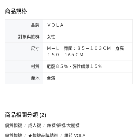
商品規格
品牌
ＶＯＬＡ
對象與族群
女性
尺寸
Ｍ－Ｌ 臀圍：８５－１０３ＣＭ 身高：
１５０－１6５ＣＭ
材質
尼龍８５％、彈性纖維１５％
產地
台灣
商品相關分類 (2)
優質帽襪
成人襪
絲襪/褲襪/大腿襪
優質帽襪
★帽襪品牌精選
維菈 VOLA