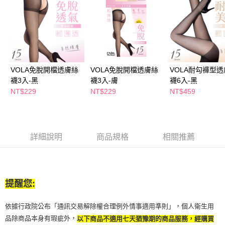
萊爾富取貨付款
※ 請注意：結帳手續完成當下不需立刻繳費，但若您需要取消訂單，請聯絡
每筆NT$65，滿NT$490(含以上)免運費
購買商品的店家。未經商家同意取消之訂單仍視為有效，需透過AFTEE先享
後付繳納相關費用。
付款後萊爾富取貨
※ 交易是否成功請以「AFTEE先享後付 」之結帳頁面顯示為準，若有關於
是否繳費成功／繳費後需取消欲退款等相關疑問，請聯繫「AFTEE先享後付
每筆NT$65，滿NT$490(含以上)免運費
客戶支援中心」
https://netprotections.freshdesk.com/support/home
7-11取貨付款
【注意事項】
VOLA免脫開檔透膚絲
VOLA免脫開檔透膚絲
VOLA耐勾褲型
１．透過由恩沛科技股份有限公司提供之「AFTEE先享後付」服務完成之交
每筆NT$65，滿NT$490(含以上)免運費
襪3入-黑
襪3入-膚
襪6入-黑
易，需依本服務之必要範圍內提供個人資料，並將交易相關給付款項請求債
NT$229
NT$229
NT$459
權轉讓予恩沛科技股份有限公司。
付款後7-11取貨
２．關於個人資料處理事宜，請瀏覽以下網址：
每筆NT$65，滿NT$490(含以上)免運費
https://aftee.tw/terms/#terms3
３．未成年的使用者請事先徵得法定代理人或監護人之同意方可使用
宅配(本島)
「AFTEE先享後付」，若未經同意申辦者引起之損失，本公司不負相關責
詳細說明
商品規格
相關推薦
任。
每筆NT$100，滿NT$790(含以上)免運費
４．使用「AFTEE先享後付」時，將依據個別帳號之用戶狀況，依本公司即
時審查核予不同之上限額度；若仍有額度不足之情形，本公司將視審查結果
付款後寶雅門市自取(由倉庫統一出貨)
請求用戶進行身份認證。
每筆NT$80，滿NT$290(含以上)免運費
５．嚴禁一人註冊多個帳號或使用他人資訊註冊。若發現惡意使用之情形，
提醒您:
恩沛科技股份有限公司將有權停止該用戶之使用額度並採取法律行動。
依據行政院公布「通訊交易解除權合理例外情事適用準則」，個人衛生用
品除商品本身有瑕疵外，
以下商品不適用七天猶豫期的商品服務，經購買