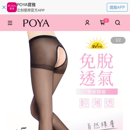
POYA寶雅
開啟APP
立刻使用官方APP
0
1
/
2