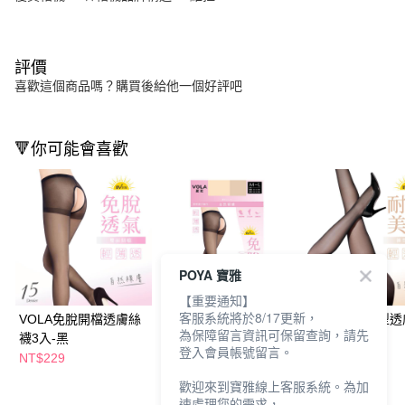
評價
喜歡這個商品嗎？購買後給他一個好評吧
🔻你可能會喜歡
POYA 寶雅
【重要通知】
客服系統將於8/17更新，
VOLA免脫開檔透膚絲
VOLA免脫開檔透膚絲
VOLA耐勾褲型
為保障留言資訊可保留查詢，請先
襪3入-黑
襪3入-膚
襪6入-黑
登入會員帳號留言。
NT$229
NT$229
NT$459
歡迎來到寶雅線上客服系統。為加
速處理您的需求，