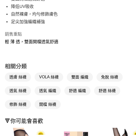
降低UV吸收
Apple Pay
自然裸膚，均勻修飾膚色
街口支付
足尖加強編織補強
悠遊付
銷售重點
輕 薄 透，雙面開檔透氣舒適
Google Pay
AFTEE先享後付
相關說明
相關分類
【關於「AFTEE先享後付」】
即享券
AFTEE先享後付是「在收到商品之後才付款」的支付方式。 讓您購物簡單
透膚 絲襪
VOLA 絲襪
雙面 編織
免脫 絲襪
便利好安心！
１．簡單：不需註冊會員、不需綁卡、不需儲值。
運送方式
２．便利：只要手機號碼，簡訊認證，即可結帳。
透氣 絲襪
透氣 編織
舒適 編織
舒適 絲襪
３．安心：先確認商品／服務後，再付款。
全家取貨付款
修飾 絲襪
開檔 絲襪
每筆NT$65，滿NT$390(含以上)免運費
【「AFTEE先享後付」結帳流程】
１．於結帳方式選擇「AFTEE先享後付」後，將跳轉至「AFTEE先享後付」
付款後全家取貨
結帳頁面，進行簡訊認證並確認金額後，即可完成結帳。
🔻你可能會喜歡
２．訂單成立數日內，您將收到繳費通知簡訊。
每筆NT$65，滿NT$390(含以上)免運費
３．收到繳費通知簡訊後14天內，點擊此簡訊中的連結，可透過四大超商／
ATM／網路銀行／等多元方式進行付款，方視為交易完成。