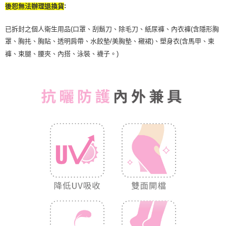
:
後恕無法辦理退換貨
已拆封之個人衛生用品(口罩、刮鬍刀、除毛刀、紙尿褲、內衣褲(含隱形胸
罩、胸扥、胸貼、透明肩帶、水餃墊/美胸墊、襯裙)、塑身衣(含馬甲、束
褲、束腿、腰夾、內搭、泳裝、襪子。)