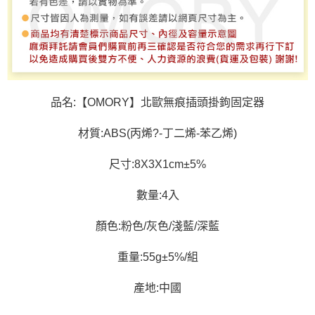
品名:【OMORY】北歐無痕插頭掛鉤固定器
材質:ABS(丙烯?-丁二烯-苯乙烯)
尺寸:8X3X1cm±5%
數量:4入
顏色:粉色/灰色/淺藍/深藍
重量:55g±5%/組
產地:中國