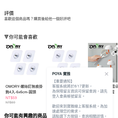
評價
喜歡這個商品嗎？購買後給他一個好評吧
🔻你可能會喜歡
POYA 寶雅
【重要通知】
客服系統將於8/17更新，
OMORY-螺絲釘無痕掛
OMORY-螺絲釘無痕掛
OMORY-新創雲
為保障留言資訊可保留查詢，請先
鉤4入-6x6cm-圓頭
鉤4入-6x6cm-平頭
掛鉤3入組-白雲
登入會員帳號留言。
NT$59
NT$59
NT$159
NT$69
NT$69
歡迎來到寶雅線上客服系統。為加
速處理您的需求，
你可能有興趣的商品
全站排行
請點選下方按鈕，查詢相關詳情，