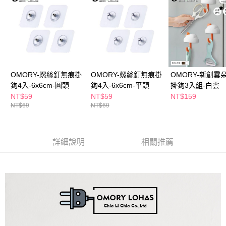
萊爾富取貨付款
※ 請注意：結帳手續完成當下不需立刻繳費，但若您需要取消訂單，請聯絡
每筆NT$65，滿NT$490(含以上)免運費
購買商品的店家。未經商家同意取消之訂單仍視為有效，需透過AFTEE先享
後付繳納相關費用。
付款後萊爾富取貨
※ 交易是否成功請以「AFTEE先享後付 」之結帳頁面顯示為準，若有關於
是否繳費成功／繳費後需取消欲退款等相關疑問，請聯繫「AFTEE先享後付
每筆NT$65，滿NT$490(含以上)免運費
客戶支援中心」
https://netprotections.freshdesk.com/support/home
7-11取貨付款
【注意事項】
OMORY-螺絲釘無痕掛
OMORY-螺絲釘無痕掛
OMORY-新創雲
１．透過由恩沛科技股份有限公司提供之「AFTEE先享後付」服務完成之交
每筆NT$65，滿NT$490(含以上)免運費
鉤4入-6x6cm-圓頭
鉤4入-6x6cm-平頭
掛鉤3入組-白雲
易，需依本服務之必要範圍內提供個人資料，並將交易相關給付款項請求債
權轉讓予恩沛科技股份有限公司。
NT$59
NT$59
NT$159
付款後7-11取貨
２．關於個人資料處理事宜，請瀏覽以下網址：
NT$69
NT$69
每筆NT$65，滿NT$490(含以上)免運費
https://aftee.tw/terms/#terms3
３．未成年的使用者請事先徵得法定代理人或監護人之同意方可使用
宅配(本島)
「AFTEE先享後付」，若未經同意申辦者引起之損失，本公司不負相關責
任。
詳細說明
相關推薦
每筆NT$100，滿NT$790(含以上)免運費
４．使用「AFTEE先享後付」時，將依據個別帳號之用戶狀況，依本公司即
時審查核予不同之上限額度；若仍有額度不足之情形，本公司將視審查結果
付款後寶雅門市自取(由倉庫統一出貨)
請求用戶進行身份認證。
每筆NT$80，滿NT$290(含以上)免運費
５．嚴禁一人註冊多個帳號或使用他人資訊註冊。若發現惡意使用之情形，
恩沛科技股份有限公司將有權停止該用戶之使用額度並採取法律行動。