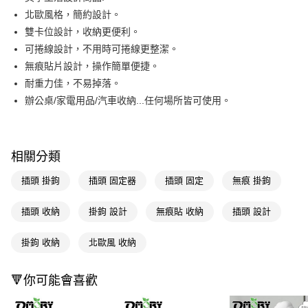
北歐風格，簡約設計。
Apple Pay
雙卡位設計，收納更便利。
街口支付
可捲線設計，不用時可捲線更整潔。
無痕貼片設計，操作簡單便捷。
悠遊付
耐重力佳，不易掉落。
Google Pay
辦公桌/家電用品/汽車收納...任何場所皆可使用。
AFTEE先享後付
相關說明
【關於「AFTEE先享後付」】
相關分類
即享券
AFTEE先享後付是「在收到商品之後才付款」的支付方式。 讓您購物簡單
便利好安心！
插頭 掛鉤
插頭 固定器
插頭 固定
無痕 掛鉤
１．簡單：不需註冊會員、不需綁卡、不需儲值。
運送方式
２．便利：只要手機號碼，簡訊認證，即可結帳。
插頭 收納
掛鉤 設計
無痕貼 收納
插頭 設計
３．安心：先確認商品／服務後，再付款。
全家取貨付款
每筆NT$65，滿NT$390(含以上)免運費
【「AFTEE先享後付」結帳流程】
掛鉤 收納
北歐風 收納
１．於結帳方式選擇「AFTEE先享後付」後，將跳轉至「AFTEE先享後付」
付款後全家取貨
結帳頁面，進行簡訊認證並確認金額後，即可完成結帳。
２．訂單成立數日內，您將收到繳費通知簡訊。
🔻你可能會喜歡
每筆NT$65，滿NT$390(含以上)免運費
３．收到繳費通知簡訊後14天內，點擊此簡訊中的連結，可透過四大超商／
ATM／網路銀行／等多元方式進行付款，方視為交易完成。