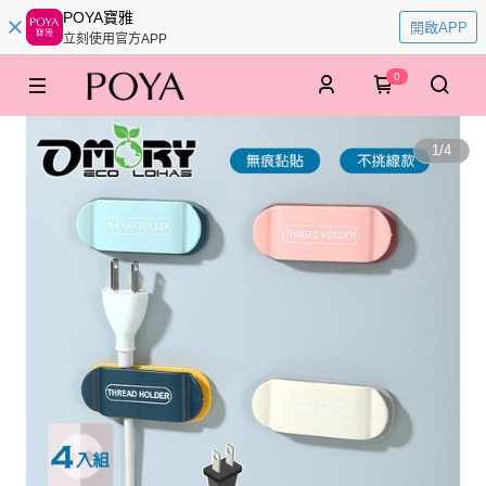
POYA寶雅
開啟APP
立刻使用官方APP
0
1
/
4